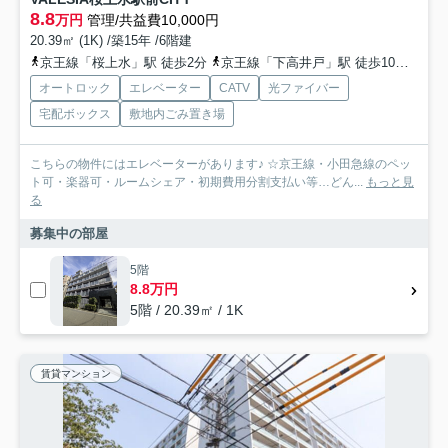
8.8
万円
管理/共益費10,000円
20.39㎡ (1K) /築15年 /6階建
京王線「桜上水」駅 徒歩2分
京王線「下高井戸」駅 徒歩10分
京王
オートロック
エレベーター
CATV
光ファイバー
宅配ボックス
敷地内ごみ置き場
こちらの物件にはエレベーターがあります♪ ☆京王線・小田急線のペッ
ト可・楽器可・ルームシェア・初期費用分割支払い等…どん...
もっと見
る
募集中の部屋
5階
8.8万円
5階 / 20.39㎡ / 1K
賃貸マンション