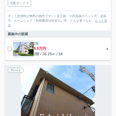
宅配ボックス
ネット使用料が無料の物件です♪ ☆京王線・小田急線のペット可・楽器
可・ルームシェア・初期費用分割支払い等…どんな事でもお...
もっと見
る
募集中の部屋
2階
9.5万円
2階 / 26.25㎡ / 1K
アパート