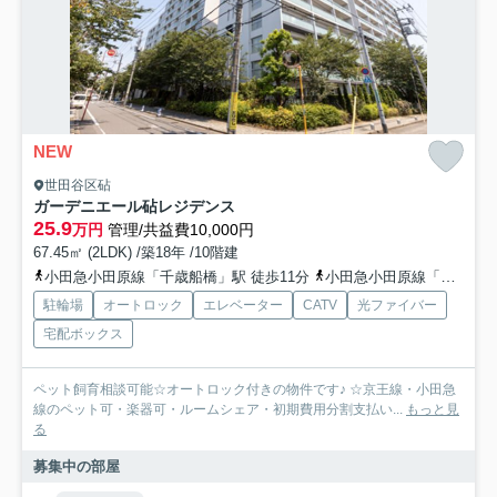
NEW
世田谷区砧
ガーデニエール砧レジデンス
25.9
万円
管理/共益費10,000円
67.45㎡ (2LDK) /築18年 /10階建
小田急小田原線「千歳船橋」駅 徒歩11分
小田急小田原線「祖師ヶ谷大蔵」駅 徒歩11分
駐輪場
オートロック
エレベーター
CATV
光ファイバー
宅配ボックス
ペット飼育相談可能☆オートロック付きの物件です♪ ☆京王線・小田急
線のペット可・楽器可・ルームシェア・初期費用分割支払い...
もっと見
る
募集中の部屋