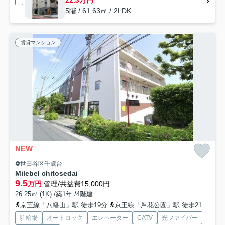
22.3万円
5階 / 61.63㎡ / 2LDK
賃貸マンション
NEW
世田谷区千歳台
Milebel chitosedai
9.5
万円
管理/共益費15,000円
26.25㎡ (1K) /築1年 /4階建
京王線「八幡山」駅 徒歩19分
京王線「芦花公園」駅 徒歩21分
京
駐輪場
オートロック
エレベーター
CATV
光ファイバー