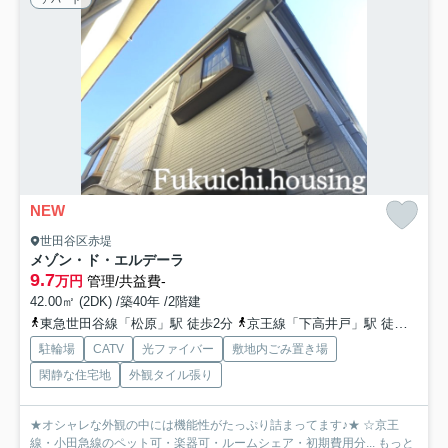
NEW
世田谷区赤堤
メゾン・ド・エルデーラ
9.7
万円
管理/共益費-
42.00㎡ (2DK) /築40年 /2階建
東急世田谷線「松原」駅 徒歩2分
京王線「下高井戸」駅 徒歩10分
駐輪場
CATV
光ファイバー
敷地内ごみ置き場
閑静な住宅地
外観タイル張り
★オシャレな外観の中には機能性がたっぷり詰まってます♪★ ☆京王
線・小田急線のペット可・楽器可・ルームシェア・初期費用分...
もっと