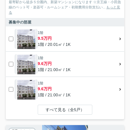
最寄駅から徒歩５分圏内、新築マンションになります ☆京王線・小田急
線のペット可・楽器可・ルームシェア・初期費用分割支払い...
もっと見
る
募集中の部屋
1階
9.5万円
1階 / 20.01㎡ / 1K
1階
9.6万円
1階 / 21.00㎡ / 1K
1階
9.6万円
1階 / 21.00㎡ / 1K
すべて見る（全5戸）