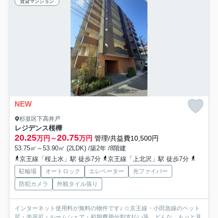
賃貸マンション
NEW
杉並区下高井戸
レジデンス桜樺
20.25
20.75
万円～
万円
管理/共益費10,500円
53.75㎡～53.90㎡ (2LDK) /築2年 /8階建
京王線「桜上水」駅 徒歩7分
京王線「上北沢」駅 徒歩7分
京王線
駐輪場
オートロック
エレベーター
光ファイバー
防犯カメラ
外観タイル張り
インターネット使用料が無料の物件です♪ ☆京王線・小田急線のペット
可・楽器可・ルームシェア・初期費用分割支払い等…どんな...
もっと見