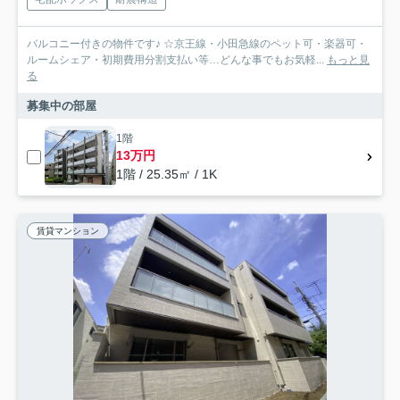
バルコニー付きの物件です♪ ☆京王線・小田急線のペット可・楽器可・
ルームシェア・初期費用分割支払い等…どんな事でもお気軽...
もっと見
る
募集中の部屋
1階
13万円
1階 / 25.35㎡ / 1K
賃貸マンション