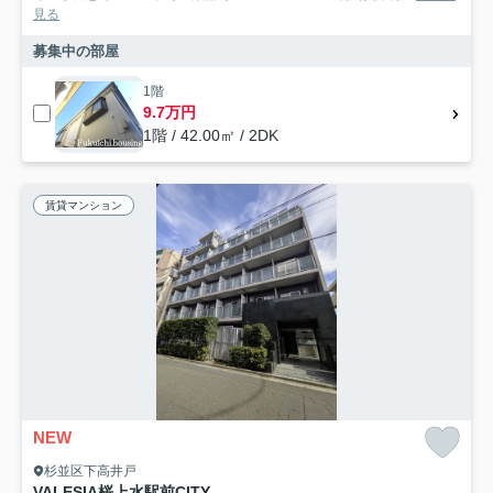
見る
募集中の部屋
1階
9.7万円
1階 / 42.00㎡ / 2DK
賃貸マンション
NEW
杉並区下高井戸
VALESIA桜上水駅前CITY