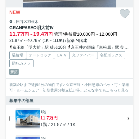
NEW
世田谷区羽根木
GRANPASEO明大前Ⅳ
11.7
19.4
万円～
万円
管理/共益費10,000円～12,000円
21.87㎡～40.79㎡ (1K～1LDK) /新築 /4階建
京王線「明大前」駅 徒歩10分
京王井の頭線「東松原」駅 徒歩5分
駐輪場
オートロック
CATV
光ファイバー
宅配ボックス
防犯カメラ
新築
新築✰駅まで徒歩5分の物件です♪ ☆京王線・小田急線のペット可・楽器
可・ルームシェア・初期費用分割支払い等…どんな事でも...
もっと見る
募集中の部屋
1階
11.7万円
1階 / 21.87㎡ / 1K