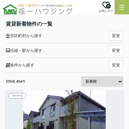
0
お気に入り
賃貸新着物件の一覧
市区町村から探す
変更
沿線・駅から探す
変更
条件から探す
変更
335
棟
454
件
アパート