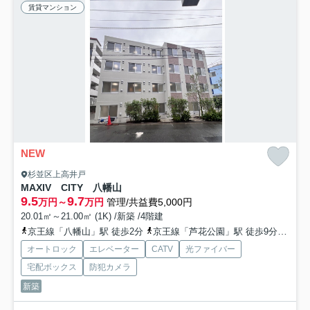
賃貸マンション
NEW
杉並区上高井戸
MAXIV CITY 八幡山
9.5
9.7
万円～
万円
管理/共益費5,000円
20.01㎡～21.00㎡ (1K) /新築 /4階建
京王線「八幡山」駅 徒歩2分
京王線「芦花公園」駅 徒歩9分
京王
オートロック
エレベーター
CATV
光ファイバー
宅配ボックス
防犯カメラ
新築