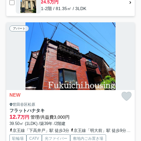
24.5万円
1-2階 / 81.35㎡ / 3LDK
アパート
NEW
世田谷区松原
フラットハナタキ
12.7
万円
管理/共益費3,000円
39.50㎡ (1LDK) /築39年 /2階建
京王線「下高井戸」駅 徒歩3分
京王線「明大前」駅 徒歩9分
京王
駐輪場
CATV
光ファイバー
敷地内ごみ置き場