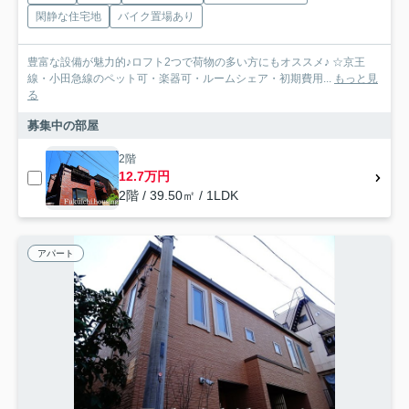
閑静な住宅地
バイク置場あり
豊富な設備が魅力的♪ロフト2つで荷物の多い方にもオススメ♪ ☆京王
線・小田急線のペット可・楽器可・ルームシェア・初期費用...
もっと見
る
募集中の部屋
2階
12.7万円
2階 / 39.50㎡ / 1LDK
アパート