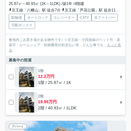
25.87㎡～40.93㎡ (1K～1LDK) /築1年 /4階建
京王線「八幡山」駅 徒歩7分
京王線「芦花公園」駅 徒歩11分
京王
駐輪場
オートロック
エレベーター
CATV
光ファイバー
宅配ボックス
敷地内ごみ置き場がある物件です♪ ☆京王線・小田急線のペット可・楽
器可・ルームシェア・初期費用分割支払い等…どんな事でも...
もっと見
る
募集中の部屋
1階
12.2万円
1階 / 25.87㎡ / 1K
2階
19.95万円
2階 / 40.93㎡ / 1LDK
アパート