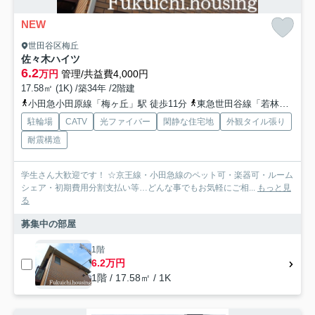
NEW
世田谷区梅丘
佐々木ハイツ
6.2
万円
管理/共益費4,000円
17.58㎡ (1K) /築34年 /2階建
小田急小田原線「梅ヶ丘」駅 徒歩11分
東急世田谷線「若林」駅 徒歩8分
駐輪場
CATV
光ファイバー
閑静な住宅地
外観タイル張り
耐震構造
学生さん大歓迎です！ ☆京王線・小田急線のペット可・楽器可・ルーム
シェア・初期費用分割支払い等…どんな事でもお気軽にご相...
もっと見
る
募集中の部屋
1階
6.2万円
1階 / 17.58㎡ / 1K