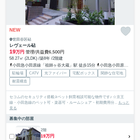
NEW
世田谷区砧
レヴェール砧
19
万円
管理/共益費6,500円
58.27㎡ (2LDK) /築8年 /2階建
小田急小田原線「祖師ヶ谷大蔵」駅 徒歩15分
小田急小田原線「千歳船橋」駅 徒歩20分
駐輪場
CATV
光ファイバー
宅配ボックス
閑静な住宅地
耐震構造
セコムのセキュリティ搭載✰ペット飼育相談可能な物件です♪ ☆京王
線・小田急線のペット可・楽器可・ルームシェア・初期費用分...
もっと
見る
募集中の部屋
2階
19万円