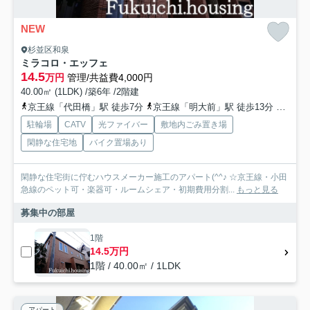
NEW
杉並区和泉
ミラコロ・エッフェ
14.5
万円
管理/共益費4,000円
40.00㎡ (1LDK) /築6年 /2階建
京王線「代田橋」駅 徒歩7分
京王線「明大前」駅 徒歩13分
丸ノ内
駐輪場
CATV
光ファイバー
敷地内ごみ置き場
閑静な住宅地
バイク置場あり
閑静な住宅街に佇むハウスメーカー施工のアパート(^^♪ ☆京王線・小田
急線のペット可・楽器可・ルームシェア・初期費用分割...
もっと見る
募集中の部屋
1階
14.5万円
1階 / 40.00㎡ / 1LDK
アパート