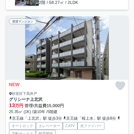
2階 / 58.27㎡ / 2LDK
賃貸マンション
NEW
杉並区下高井戸
グリシーナ上北沢
13
万円
管理/共益費15,000円
25.35㎡ (1K) /築10年 /5階建
京王線「上北沢」駅 徒歩3分
京王線「桜上水」駅 徒歩8分
京王線
オートロック
エレベーター
CATV
光ファイバー
宅配ボックス
耐震構造