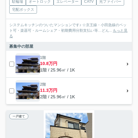
駐輪場
オートロック
エレベーター
CATV
光ファイバー
宅配ボックス
システムキッチンのついたマンションです♪ ☆京王線・小田急線のペッ
ト可・楽器可・ルームシェア・初期費用分割支払い等…どん...
もっと見
る
募集中の部屋
1階
10.8万円
1階 / 25.96㎡ / 1K
2階
11.3万円
2階 / 25.96㎡ / 1K
一戸建て