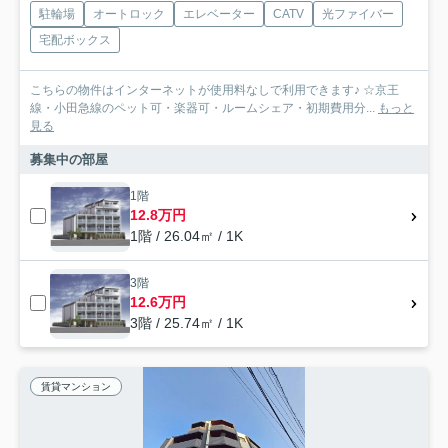
駐輪場
オートロック
エレベーター
CATV
光ファイバー
宅配ボックス
こちらの物件はインターネットが使用料なしで利用できます♪ ☆京王
線・小田急線のペット可・楽器可・ルームシェア・初期費用分...
もっと
見る
募集中の部屋
1階
12.8万円
1階 / 26.04㎡ / 1K
3階
12.6万円
3階 / 25.74㎡ / 1K
賃貸マンション