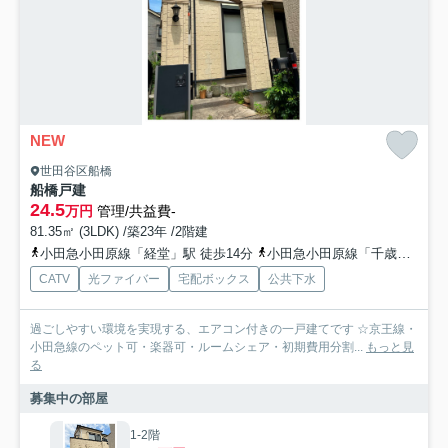
NEW
世田谷区船橋
船橋戸建
24.5
万円
管理/共益費-
81.35㎡ (3LDK) /築23年 /2階建
小田急小田原線「経堂」駅 徒歩14分
小田急小田原線「千歳船橋」駅 徒歩13分
CATV
光ファイバー
宅配ボックス
公共下水
過ごしやすい環境を実現する、エアコン付きの一戸建てです ☆京王線・
小田急線のペット可・楽器可・ルームシェア・初期費用分割...
もっと見
る
募集中の部屋
1-2階