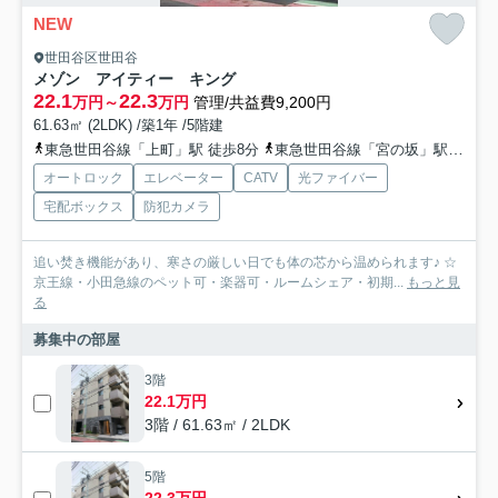
NEW
世田谷区世田谷
メゾン アイティー キング
22.1
22.3
万円～
万円
管理/共益費9,200円
61.63㎡ (2LDK) /築1年 /5階建
東急世田谷線「上町」駅 徒歩8分
東急世田谷線「宮の坂」駅 徒歩17分
オートロック
エレベーター
CATV
光ファイバー
宅配ボックス
防犯カメラ
追い焚き機能があり、寒さの厳しい日でも体の芯から温められます♪ ☆
京王線・小田急線のペット可・楽器可・ルームシェア・初期...
もっと見
る
募集中の部屋
3階
22.1万円
3階 / 61.63㎡ / 2LDK
5階