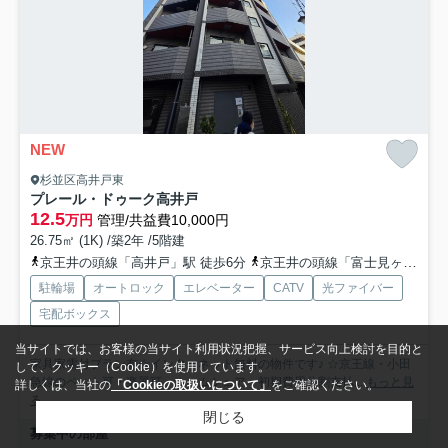
NEW
杉並区高井戸東
プレール・ドゥーク高井戸
12.5
万円
管理/共益費10,000円
26.75㎡ (1K) /築2年 /5階建
京王井の頭線「高井戸」駅 徒歩6分
京王井の頭線「富士見ヶ丘」駅 徒歩16分
駐輪場
オートロック
エレベーター
CATV
光ファイバー
宅配ボックス
当サイトでは、お客様の当サイト利用状況把握、サービス向上検討を目的と
家具家電付プラン有☆インターネット無料の物件です♪ ☆京王線・小田
して、クッキー（Cookie）を使用しています。
急線のペット可・楽器可・ルームシェア・初期費用分割支払...
もっと見
詳しくは、当社の
「Cookieの取扱いについて」
をご確認ください。
る
閉じる
募集中の部屋