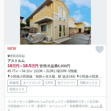
NEW
世田谷区砧
アストルム
16
18.5
万円～
万円
管理/共益費6,000円
45.77㎡～54.12㎡ (1LDK～2LDK) /築10年 /2階建
小田急小田原線「祖師ヶ谷大蔵」駅 徒歩14分
小田急小田原線「千歳船橋」駅 徒歩14分
駐輪場
オートロック
CATV
光ファイバー
宅配ボックス
防犯カメラ
インターネット無料✰セコムのセキュリティ搭載物件です♪ ☆京王線・
小田急線のペット可・楽器可・ルームシェア・初期費用分割...
もっと見
る