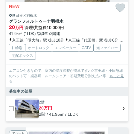
NEW
世田谷区羽根木
グランフォルトゥーナ羽根木
20
万円
管理/共益費10,000円
41.95㎡ (1LDK) /築3年 /3階建
京王線「明大前」駅 徒歩10分
京王線「代田橋」駅 徒歩6分
京王井
駐輪場
オートロック
エレベーター
CATV
光ファイバー
宅配ボックス
エアコン付きなので、室内の温度調整が簡単です♪ ☆京王線・小田急線
のペット可・楽器可・ルームシェア・初期費用分割支払い等...
もっと見
る
募集中の部屋
2階
20万円
2階 / 41.95㎡ / 1LDK
アパート