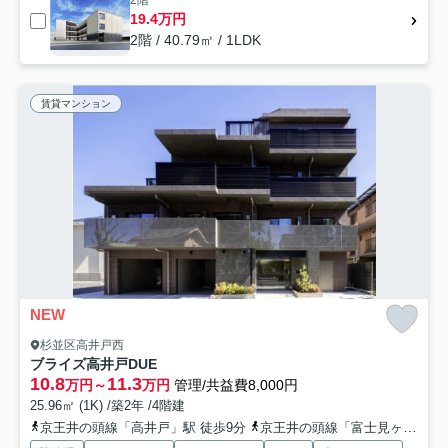
2階
19.4万円
2階 / 40.79㎡ / 1LDK
賃貸マンション
NEW
杉並区高井戸西
ブライズ高井戸DUE
10.8
11.3
万円～
万円
管理/共益費8,000円
25.96㎡ (1K) /築2年 /4階建
京王井の頭線「高井戸」駅 徒歩9分
京王井の頭線「富士見ヶ丘」駅 徒歩14分