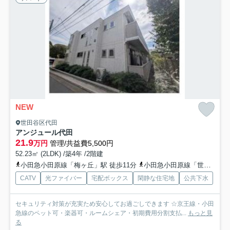
NEW
世田谷区代田
アンジュール代田
21.9
万円
管理/共益費5,500円
52.23㎡ (2LDK) /築4年 /2階建
小田急小田原線「梅ヶ丘」駅 徒歩11分
小田急小田原線「世田谷代田」駅 徒歩10分
CATV
光ファイバー
宅配ボックス
閑静な住宅地
公共下水
セキュリティ対策が充実ため安心してお過ごしできます ☆京王線・小田
急線のペット可・楽器可・ルームシェア・初期費用分割支払...
もっと見
る