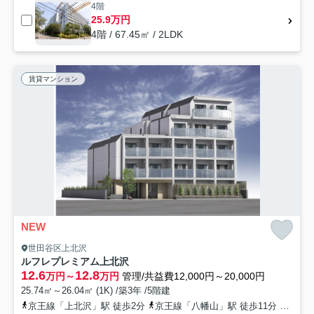
4階
25.9万円
4階 / 67.45㎡ / 2LDK
賃貸マンション
NEW
世田谷区上北沢
ルフレプレミアム上北沢
12.6
12.8
万円～
万円
管理/共益費12,000円～20,000円
25.74㎡～26.04㎡ (1K) /築3年 /5階建
京王線「上北沢」駅 徒歩2分
京王線「八幡山」駅 徒歩11分
京王線