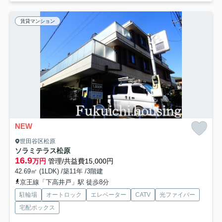
賃貸マンション
NEW
世田谷区松原
ソラミテラス松原
16.9
万円
管理/共益費15,000円
42.69㎡ (1LDK) /築11年 /3階建
京王線「下高井戸」駅 徒歩8分
駐輪場
オートロック
エレベーター
CATV
光ファイバー
宅配ボックス