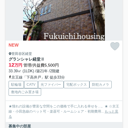
NEW
世田谷区経堂
グランシャレ経堂Ⅱ
12
万円
管理/共益費5,500円
33.39㎡ (1LDK) /築21年 /2階建
京王線「下高井戸」駅 徒歩33分
駐輪場
CATV
光ファイバー
宅配ボックス
防犯カメラ
敷地内ごみ置き場
★憧れの設備が豊富な空間をこの価格で手に入れる幸せを…。★ ☆京王
線・小田急線のペット可・楽器可・ルームシェア・初期費用...
もっと見
る
募集中の部屋