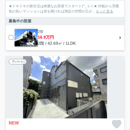
★ドキドキの新生活は綺麗なお部屋でスタート(^_-)-☆★ 外観から雰囲
気の良いマンションは扉を開ければ満足の空間が広が...
もっと見る
募集中の部屋
2階
16.9万円
2階 / 42.69㎡ / 1LDK
アパート
NEW