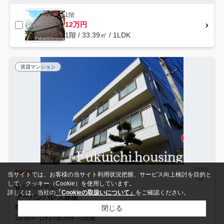
1階
12万円
1階 / 33.39㎡ / 1LDK
賃貸マンション
NEW
当サイトでは、お客様の当サイト利用状況把握、サービス向上検討を目的と
して、クッキー（Cookie）を使用しています。
世田谷区赤堤
詳しくは、当社の
「Cookieの取扱いについて」
をご確認ください。
アーバンパレス赤堤
6.5
万円
管理/共益費3,000円
閉じる
20.00㎡ (1K) /築35年 /3階建