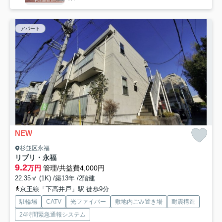
アパート
NEW
杉並区永福
リブリ・永福
9.2
万円
管理/共益費4,000円
22.35㎡ (1K) /築13年 /2階建
京王線「下高井戸」駅 徒歩9分
駐輪場
CATV
光ファイバー
敷地内ごみ置き場
耐震構造
24時間緊急通報システム