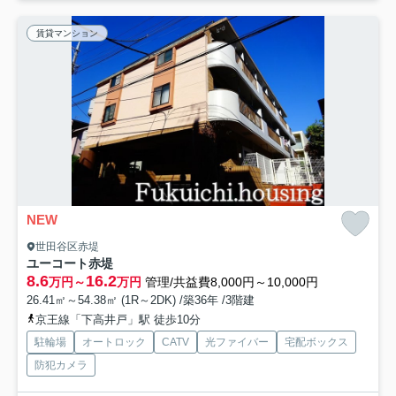
賃貸マンション
NEW
世田谷区赤堤
ユーコート赤堤
8.6
16.2
万円～
万円
管理/共益費8,000円～10,000円
26.41㎡～54.38㎡ (1R～2DK) /築36年 /3階建
京王線「下高井戸」駅 徒歩10分
駐輪場
オートロック
CATV
光ファイバー
宅配ボックス
防犯カメラ