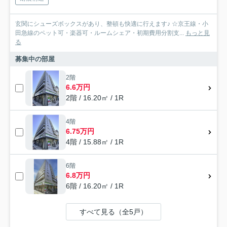
玄関にシューズボックスがあり、整頓も快適に行えます♪ ☆京王線・小
田急線のペット可・楽器可・ルームシェア・初期費用分割支...
もっと見
る
募集中の部屋
2階
6.6万円
2階 / 16.20㎡ / 1R
4階
6.75万円
4階 / 15.88㎡ / 1R
6階
6.8万円
6階 / 16.20㎡ / 1R
すべて見る（全5戸）