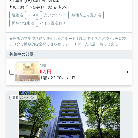
23.00㎡ (1R) /築19年 /3階建
京王線「下高井戸」駅 徒歩3分
駐輪場
CATV
光ファイバー
敷地内ごみ置き場
閑静な住宅地
バイク置場あり
★理想の立地で快適な新生活をスタート！駅近でオススメです♪★ 駅徒
歩３分で開放的な空間で暮らせます(^_-)-☆二人入居...
もっと見る
募集中の部屋
1階
8万円
1階 / 23.00㎡ / 1R
賃貸マンション