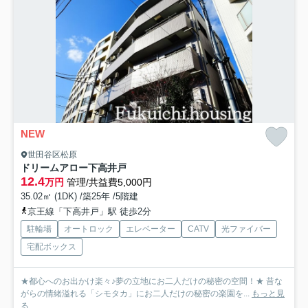
NEW
世田谷区松原
ドリームアロー下高井戸
12.4
万円
管理/共益費5,000円
35.02㎡ (1DK) /築25年 /5階建
京王線「下高井戸」駅 徒歩2分
駐輪場
オートロック
エレベーター
CATV
光ファイバー
宅配ボックス
★都心へのお出かけ楽々♪夢の立地にお二人だけの秘密の空間！★ 昔な
がらの情緒溢れる「シモタカ」にお二人だけの秘密の楽園を...
もっと見
る