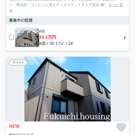
ー・商店街・コンビニに加えディスカウントストア至近♪駅...
もっと見
る
募集中の部屋
4階
10.1万円
4階 / 30.17㎡ / 1K
アパート
NEW