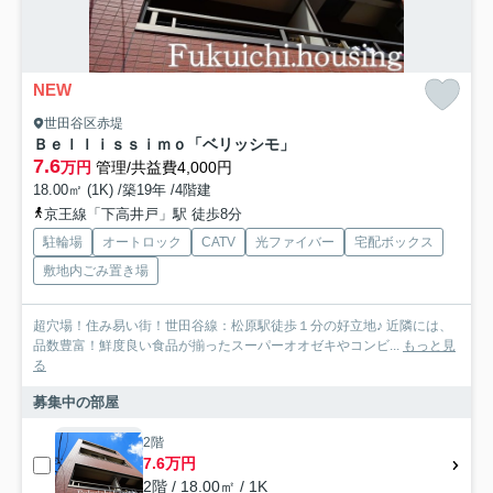
NEW
世田谷区赤堤
Ｂｅｌｌｉｓｓｉｍｏ「ベリッシモ」
7.6
万円
管理/共益費4,000円
18.00㎡ (1K) /築19年 /4階建
京王線「下高井戸」駅 徒歩8分
駐輪場
オートロック
CATV
光ファイバー
宅配ボックス
敷地内ごみ置き場
超穴場！住み易い街！世田谷線：松原駅徒歩１分の好立地♪ 近隣には、
品数豊富！鮮度良い食品が揃ったスーパーオオゼキやコンビ...
もっと見
る
募集中の部屋
2階
7.6万円
2階 / 18.00㎡ / 1K