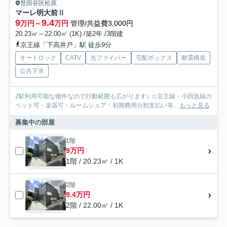
世田谷区松原
マーレ明大前Ⅱ
9
9.4
万円～
万円
管理/共益費3,000円
20.23㎡～22.00㎡ (1K) /築2年 /3階建
京王線「下高井戸」駅 徒歩9分
オートロック
CATV
光ファイバー
宅配ボックス
耐震構造
公共下水
2駅利用可能な物件なので行動範囲も広がります♪ ☆京王線・小田急線の
ペット可・楽器可・ルームシェア・初期費用分割支払い等...
もっと見る
募集中の部屋
1階
9万円
1階 / 20.23㎡ / 1K
2階
9.4万円
2階 / 22.00㎡ / 1K