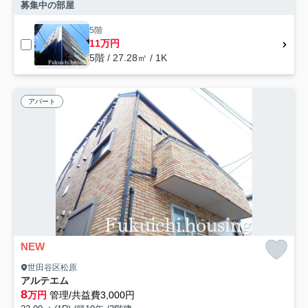
募集中の部屋
5階
11万円
5階 / 27.28㎡ / 1K
アパート
NEW
世田谷区松原
アルテエム
8
万円
管理/共益費3,000円