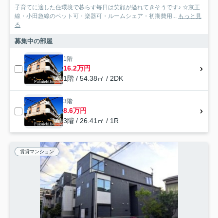
子育てに適した住環境で暮らす毎日は笑顔が溢れてきそうです♪ ☆京王
線・小田急線のペット可・楽器可・ルームシェア・初期費用...
もっと見
る
募集中の部屋
1階
16.2万円
1階 / 54.38㎡ / 2DK
3階
8.6万円
3階 / 26.41㎡ / 1R
賃貸マンション