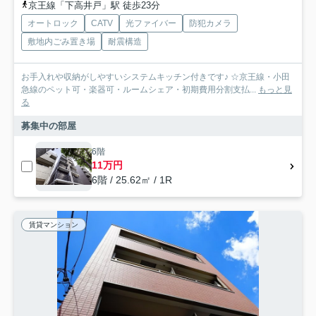
京王線「下高井戸」駅 徒歩23分
オートロック
CATV
光ファイバー
防犯カメラ
敷地内ごみ置き場
耐震構造
お手入れや収納がしやすいシステムキッチン付きです♪ ☆京王線・小田
急線のペット可・楽器可・ルームシェア・初期費用分割支払...
もっと見
る
募集中の部屋
6階
11万円
6階 / 25.62㎡ / 1R
賃貸マンション