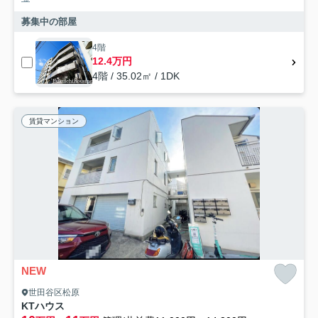
募集中の部屋
4階
12.4万円
4階 / 35.02㎡ / 1DK
賃貸マンション
NEW
世田谷区松原
KTハウス