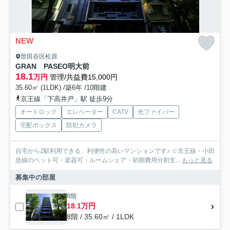
NEW
世田谷区松原
GRAN PASEO明大前
18.1
万円
管理/共益費15,000円
35.60㎡ (1LDK) /築6年 /10階建
京王線「下高井戸」駅 徒歩9分
オートロック
エレベーター
CATV
光ファイバー
宅配ボックス
防犯カメラ
自宅から2駅利用できる、利便性の高いマンションです♪ ☆京王線・小田
急線のペット可・楽器可・ルームシェア・初期費用分割支...
もっと見る
募集中の部屋
8階
18.1万円
8階 / 35.60㎡ / 1LDK