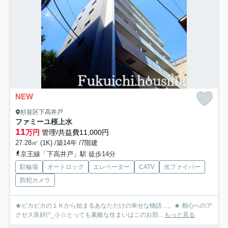
NEW
杉並区下高井戸
ファミーユ桜上水
11
万円
管理/共益費11,000円
27.28㎡ (1K) /築14年 /7階建
京王線「下高井戸」駅 徒歩14分
駐輪場
オートロック
エレベーター
CATV
光ファイバー
防犯カメラ
★ピカピカの１Ｋから始まるあなただけの幸せな物語…。★ 都心へのア
クセス良好(^_-)-☆とっても素敵な住まいはこのお部...
もっと見る