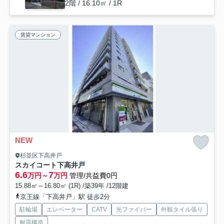
2階 / 16.10㎡ / 1R
賃貸マンション
NEW
杉並区下高井戸
スカイコート下高井戸
6.6
7
万円～
万円
管理/共益費0円
15.88㎡～16.80㎡ (1R) /築39年 /12階建
京王線「下高井戸」駅 徒歩2分
駐輪場
エレベーター
CATV
光ファイバー
外観タイル張り
耐震構造