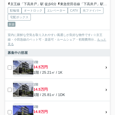
京王線「下高井戸」駅 徒歩6分
東急世田谷線「下高井戸」駅 徒歩6分
駐輪場
オートロック
エレベーター
CATV
光ファイバー
宅配ボックス
新築
室内に新鮮な空気を取り入れやすい風通しが良好な物件です♪ ☆京王
線・小田急線のペット可・楽器可・ルームシェア・初期費用分...
もっと
見る
募集中の部屋
1階
14.5万円
1階 / 25.21㎡ / 1K
1階
14.5万円
1階 / 25.81㎡ / 1DK
1階
14.9万円