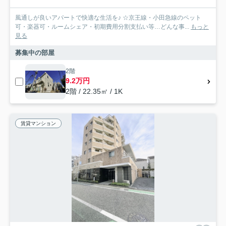
風通しが良いアパートで快適な生活を♪ ☆京王線・小田急線のペット
可・楽器可・ルームシェア・初期費用分割支払い等…どんな事...
もっと
見る
募集中の部屋
2階
9.2万円
2階 / 22.35㎡ / 1K
賃貸マンション