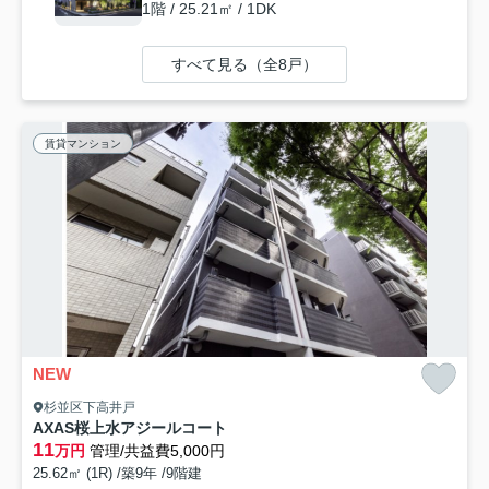
1階 / 25.21㎡ / 1DK
すべて見る（全8戸）
賃貸マンション
NEW
杉並区下高井戸
AXAS桜上水アジールコート
11
万円
管理/共益費5,000円
25.62㎡ (1R) /築9年 /9階建