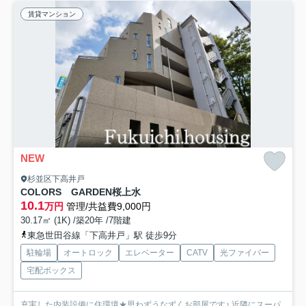
賃貸マンション
NEW
杉並区下高井戸
COLORS GARDEN桜上水
10.1
万円
管理/共益費9,000円
30.17㎡ (1K) /築20年 /7階建
東急世田谷線「下高井戸」駅 徒歩9分
駐輪場
オートロック
エレベーター
CATV
光ファイバー
宅配ボックス
充実した内装設備に住環境★思わずうなずくお部屋です♪ 近隣にスーパ