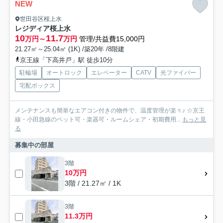
NEW
世田谷区桜上水
レジディア桜上水
10
11.7
万円～
万円
管理/共益費15,000円
21.27㎡～25.04㎡ (1K) /築20年 /8階建
京王線「下高井戸」駅 徒歩10分
駐輪場
オートロック
エレベーター
CATV
光ファイバー
宅配ボックス
メンテナンスも簡単なエアコン付きの物件で、温度管理が楽々♪ ☆京王
線・小田急線のペット可・楽器可・ルームシェア・初期費用...
もっと見
る
募集中の部屋
3階
10万円
3階 / 21.27㎡ / 1K
3階
11.3万円