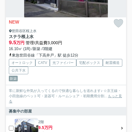
NEW
世田谷区桜上水
ステラ桜上水
9.5
万円
管理/共益費3,000円
16.10㎡ (1R) /新築 /3階建
東急世田谷線「下高井戸」駅 徒歩12分
オートロック
CATV
光ファイバー
宅配ボックス
耐震構造
公共下水
新築
常に新鮮な外気が入ってくるので快適な暮らしを送れます♪ ☆京王線・
小田急線のペット可・楽器可・ルームシェア・初期費用分割...
もっと見
る
募集中の部屋
2階
9.5万円