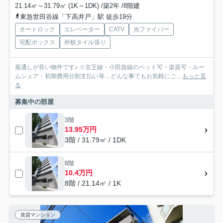
21.14㎡～31.79㎡ (1K～1DK) /築2年 /8階建
東急世田谷線「下高井戸」駅 徒歩19分
オートロック
エレベーター
CATV
光ファイバー
宅配ボックス
外観タイル張り
風通しが良い物件です♪ ☆京王線・小田急線のペット可・楽器可・ルー
ムシェア・初期費用分割支払い等…どんな事でもお気軽にご...
もっと見
る
募集中の部屋
3階
13.95万円
3階 / 31.79㎡ / 1DK
8階
10.4万円
8階 / 21.14㎡ / 1K
賃貸マンション