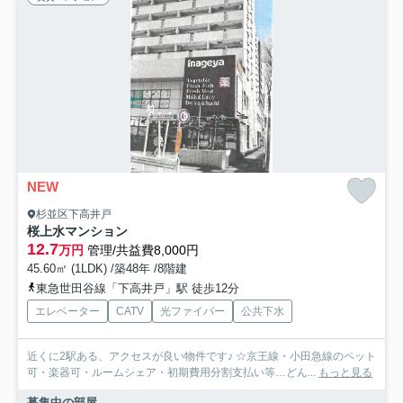
NEW
杉並区下高井戸
桜上水マンション
12.7
万円
管理/共益費8,000円
45.60㎡ (1LDK) /築48年 /8階建
東急世田谷線「下高井戸」駅 徒歩12分
エレベーター
CATV
光ファイバー
公共下水
近くに2駅ある、アクセスが良い物件です♪ ☆京王線・小田急線のペット
可・楽器可・ルームシェア・初期費用分割支払い等…どん...
もっと見る
募集中の部屋