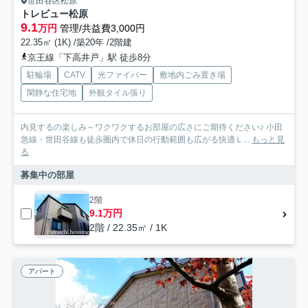
世田谷区松原
トレビュー松原
9.1
万円
管理/共益費3,000円
22.35㎡ (1K) /築20年 /2階建
京王線「下高井戸」駅 徒歩8分
駐輪場
CATV
光ファイバー
敷地内ごみ置き場
閑静な住宅地
外観タイル張り
内見するの楽しみ～ワクワクするお部屋の広さにご期待ください♪ 小田
急線・世田谷線も徒歩圏内で休日の行動範囲も広がる快適Ｌ...
もっと見
る
募集中の部屋
2階
9.1万円
2階 / 22.35㎡ / 1K
アパート