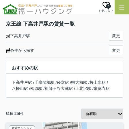
0
お気に入り
京王線 下高井戸駅の賃貸一覧
下高井戸駅
変更
条件から探す
変更
おすすめの駅
下高井戸駅
/
千歳船橋駅
/
経堂駅
/
明大前駅
/
桜上水駅
/
八幡山駅
/
松原駅
/
祖師ヶ谷大蔵駅
/
上北沢駅
/
豪徳寺駅
81
棟
116
件
賃貸マンション