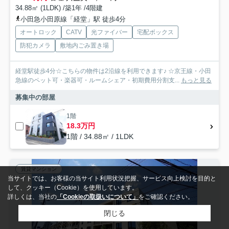
34.88㎡ (1LDK) /築1年 /4階建
小田急小田原線「経堂」駅 徒歩4分
オートロック
CATV
光ファイバー
宅配ボックス
防犯カメラ
敷地内ごみ置き場
経堂駅徒歩4分☆こちらの物件は2沿線を利用できます♪ ☆京王線・小田
急線のペット可・楽器可・ルームシェア・初期費用分割支...
もっと見る
募集中の部屋
1階
18.3万円
1階 / 34.88㎡ / 1LDK
賃貸マンション
当サイトでは、お客様の当サイト利用状況把握、サービス向上検討を目的と
して、クッキー（Cookie）を使用しています。
詳しくは、当社の
「Cookieの取扱いについて」
をご確認ください。
閉じる