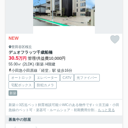
NEW
世田谷区桜丘
デュオフラッツ千歳船橋
30.5
万円
管理/共益費10,000円
55.00㎡ (2LDK) /新築 /4階建
小田急小田原線「経堂」駅 徒歩16分
オートロック
エレベーター
CATV
光ファイバー
宅配ボックス
防犯カメラ
新築
新築☆3匹迄ペット飼育相談可能☆WICのある物件です♪ ☆京王線・小田
急線のペット可・楽器可・ルームシェア・初期費用分割...
もっと見る
募集中の部屋