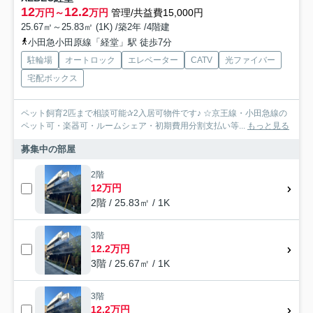
12
12.2
万円～
万円
管理/共益費15,000円
25.67㎡～25.83㎡ (1K) /築2年 /4階建
小田急小田原線「経堂」駅 徒歩7分
駐輪場
オートロック
エレベーター
CATV
光ファイバー
宅配ボックス
ペット飼育2匹まで相談可能✰2入居可物件です♪ ☆京王線・小田急線の
ペット可・楽器可・ルームシェア・初期費用分割支払い等...
もっと見る
募集中の部屋
2階
12万円
2階 / 25.83㎡ / 1K
3階
12.2万円
3階 / 25.67㎡ / 1K
3階
12.2万円