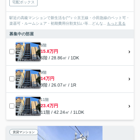
宅配ボックス
駅近の高級マンションで新生活を(^^♪ ☆京王線・小田急線のペット可・
楽器可・ルームシェア・初期費用分割支払い等…どんな...
もっと見る
募集中の部屋
6階
15.8万円
6階 / 28.86㎡ / 1DK
9階
14万円
9階 / 26.07㎡ / 1R
11階
23.4万円
11階 / 42.24㎡ / 1LDK
賃貸マンション