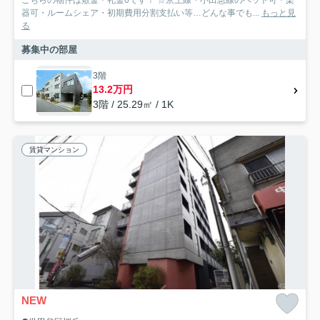
こちらの物件は敷金・礼金0です！ ☆京王線・小田急線のペット可・楽
器可・ルームシェア・初期費用分割支払い等…どんな事でも...
もっと見
る
募集中の部屋
3階
13.2万円
3階 / 25.29㎡ / 1K
賃貸マンション
NEW