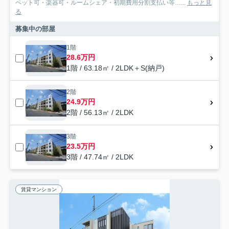
ペット可・楽器可・ルームシェア・初期費用分割支払い等…...
もっと見
る
募集中の部屋
1階
28.6万円
1階 / 63.18㎡ / 2LDK＋S(納戸)
2階
24.9万円
2階 / 56.13㎡ / 2LDK
3階
23.5万円
3階 / 47.74㎡ / 2LDK
賃貸マンション