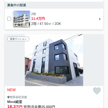
募集中の部屋
2階
11.4万円
2階 / 47.50㎡ / 2DK
賃貸マンション
NEW
世田谷区宮坂
Mind経堂
18.3
万円
管理/共益費25,000円