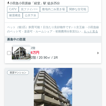
小田急小田原線「経堂」駅 徒歩25分
CATV
光ファイバー
敷地内ごみ置き場
閑静な住宅地
耐震構造
公共下水
ペット（猫1匹）飼育可能！日当たり良好物件です♪ ☆京王線・小田急線
のペット可・楽器可・ルームシェア・初期費用分割支払い...
もっと見る
募集中の部屋
2階
6万円
2階 / 20.90㎡ / 1R
賃貸マンション