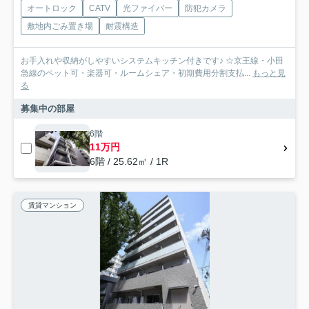
オートロック
CATV
光ファイバー
防犯カメラ
敷地内ごみ置き場
耐震構造
お手入れや収納がしやすいシステムキッチン付きです♪ ☆京王線・小田
急線のペット可・楽器可・ルームシェア・初期費用分割支払...
もっと見
る
募集中の部屋
6階
11万円
6階 / 25.62㎡ / 1R
賃貸マンション