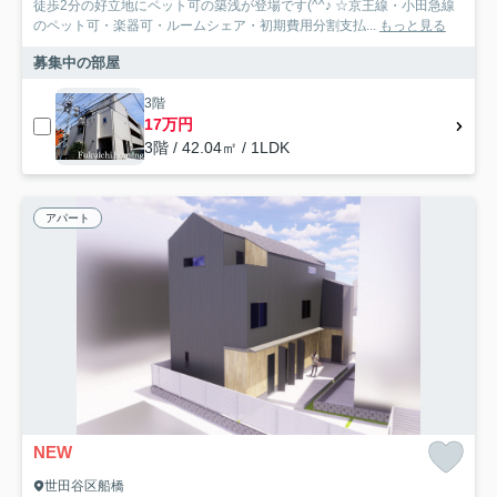
徒歩2分の好立地にペット可の築浅が登場です(^^♪ ☆京王線・小田急線
のペット可・楽器可・ルームシェア・初期費用分割支払...
もっと見る
募集中の部屋
3階
17万円
3階 / 42.04㎡ / 1LDK
アパート
NEW
世田谷区船橋