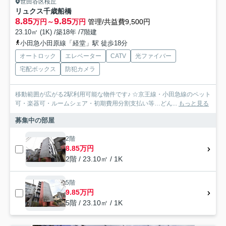
世田谷区桜丘
リュクス千歳船橋
8.85
9.85
万円～
万円
管理/共益費9,500円
23.10㎡ (1K) /築18年 /7階建
小田急小田原線「経堂」駅 徒歩18分
オートロック
エレベーター
CATV
光ファイバー
宅配ボックス
防犯カメラ
移動範囲が広がる2駅利用可能な物件です♪ ☆京王線・小田急線のペット
可・楽器可・ルームシェア・初期費用分割支払い等…どん...
もっと見る
募集中の部屋
2階
8.85万円
2階 / 23.10㎡ / 1K
5階
9.85万円
5階 / 23.10㎡ / 1K