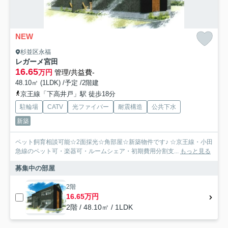
NEW
杉並区永福
レガーメ宮田
16.65
万円
管理/共益費-
48.10㎡ (1LDK) /予定 /2階建
京王線「下高井戸」駅 徒歩18分
駐輪場
CATV
光ファイバー
耐震構造
公共下水
新築
ペット飼育相談可能☆2面採光☆角部屋☆新築物件です♪ ☆京王線・小田
急線のペット可・楽器可・ルームシェア・初期費用分割支...
もっと見る
募集中の部屋
2階
16.65万円
2階 / 48.10㎡ / 1LDK