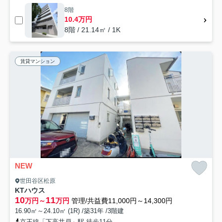
8階
10.4万円
8階 / 21.14㎡ / 1K
賃貸マンション
NEW
世田谷区松原
KTハウス
10
11
万円～
万円
管理/共益費11,000円～14,300円
16.90㎡～24.10㎡ (1R) /築31年 /3階建
京王線「下高井戸」駅 徒歩11分