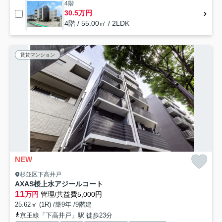
4階
30.5万円
4階 / 55.00㎡ / 2LDK
賃貸マンション
NEW
杉並区下高井戸
AXAS桜上水アジールコート
11
万円
管理/共益費5,000円
25.62㎡ (1R) /築9年 /9階建
京王線「下高井戸」駅 徒歩23分