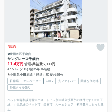
NEW
世田谷区千歳台
サングレース千歳台
11.4
万円
管理/共益費5,000円
47.50㎡ (2DK) /築35年 /6階建
小田急小田原線「経堂」駅 徒歩29分
駐輪場
エレベーター
CATV
光ファイバー
閑静な住宅地
外観タイル張り
ペット飼育相談可能☆バス・トイレ別☆独立洗面所の物件です♪ ☆京王
線・小田急線のペット可・楽器可・ルームシェア・初期費用...
もっと見
る