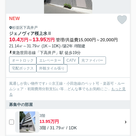
NEW
杉並区下高井戸
ジェノヴィア桜上水Ⅱ
10.4
13.95
万円～
万円
管理/共益費15,000円～20,000円
21.14㎡～31.79㎡ (1K～1DK) /築2年 /8階建
東急世田谷線「下高井戸」駅 徒歩19分
オートロック
エレベーター
CATV
光ファイバー
宅配ボックス
外観タイル張り
風通しが良い物件です♪ ☆京王線・小田急線のペット可・楽器可・ルー
ムシェア・初期費用分割支払い等…どんな事でもお気軽にご...
もっと見
る
募集中の部屋
3階
13.95万円
3階 / 31.79㎡ / 1DK