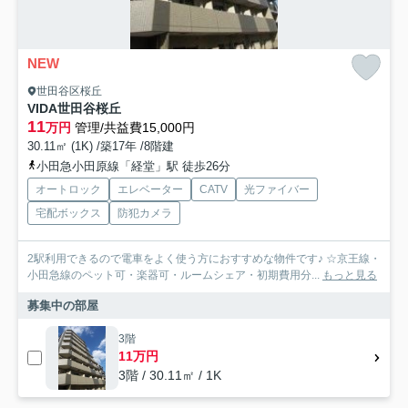
NEW
世田谷区桜丘
VIDA世田谷桜丘
11
万円
管理/共益費15,000円
30.11㎡ (1K) /築17年 /8階建
小田急小田原線「経堂」駅 徒歩26分
オートロック
エレベーター
CATV
光ファイバー
宅配ボックス
防犯カメラ
2駅利用できるので電車をよく使う方におすすめな物件です♪ ☆京王線・
小田急線のペット可・楽器可・ルームシェア・初期費用分...
もっと見る
募集中の部屋
3階
11万円
3階 / 30.11㎡ / 1K