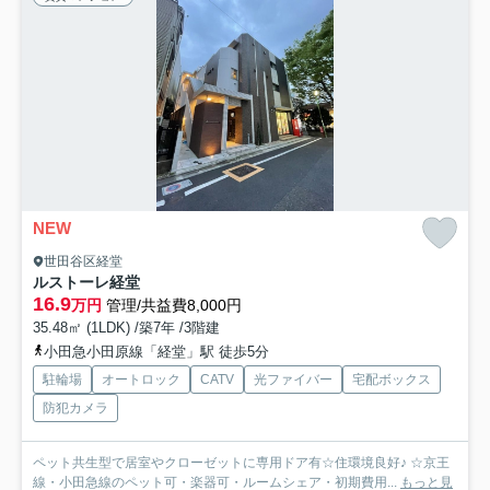
NEW
世田谷区経堂
ルストーレ経堂
16.9
万円
管理/共益費8,000円
35.48㎡ (1LDK) /築7年 /3階建
小田急小田原線「経堂」駅 徒歩5分
駐輪場
オートロック
CATV
光ファイバー
宅配ボックス
防犯カメラ
ペット共生型で居室やクローゼットに専用ドア有☆住環境良好♪ ☆京王
線・小田急線のペット可・楽器可・ルームシェア・初期費用...
もっと見