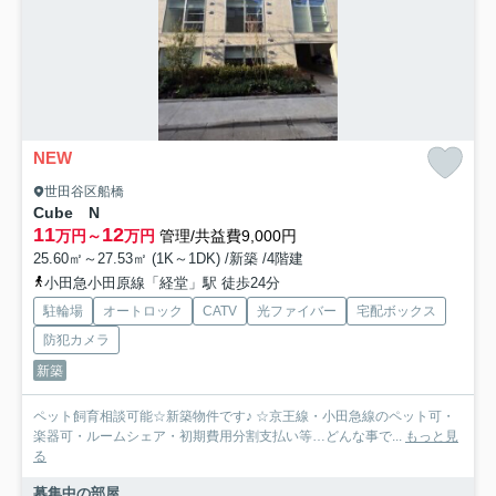
NEW
世田谷区船橋
Cube N
11
12
万円～
万円
管理/共益費9,000円
25.60㎡～27.53㎡ (1K～1DK) /新築 /4階建
小田急小田原線「経堂」駅 徒歩24分
駐輪場
オートロック
CATV
光ファイバー
宅配ボックス
防犯カメラ
新築
ペット飼育相談可能☆新築物件です♪ ☆京王線・小田急線のペット可・
楽器可・ルームシェア・初期費用分割支払い等…どんな事で...
もっと見
る
募集中の部屋