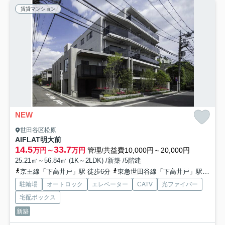
賃貸マンション
NEW
世田谷区松原
AIFLAT明大前
14.5
33.7
万円～
万円
管理/共益費10,000円～20,000円
25.21㎡～56.84㎡ (1K～2LDK) /新築 /5階建
京王線「下高井戸」駅 徒歩6分
東急世田谷線「下高井戸」駅 徒歩6分
駐輪場
オートロック
エレベーター
CATV
光ファイバー
宅配ボックス
新築