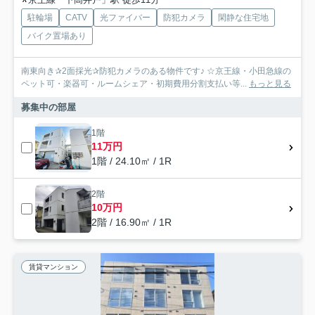
駐輪場
CATV
光ファイバー
防犯カメラ
閑静な住宅地
バイク置場あり
南東向き✰2面採光✰防犯カメラのある物件です♪ ☆京王線・小田急線の
ペット可・楽器可・ルームシェア・初期費用分割支払い等...
もっと見る
募集中の部屋
1階
11万円
1階 / 24.10㎡ / 1R
2階
10万円
2階 / 16.90㎡ / 1R
賃貸マンション