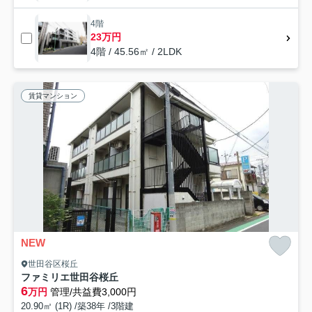
4階
23万円
4階 / 45.56㎡ / 2LDK
賃貸マンション
NEW
世田谷区桜丘
ファミリエ世田谷桜丘
6
万円
管理/共益費3,000円
20.90㎡ (1R) /築38年 /3階建