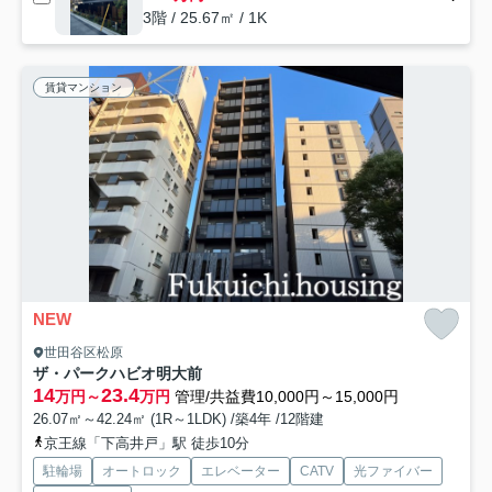
3階 / 25.67㎡ / 1K
賃貸マンション
NEW
世田谷区松原
ザ・パークハビオ明大前
14
23.4
万円～
万円
管理/共益費10,000円～15,000円
26.07㎡～42.24㎡ (1R～1LDK) /築4年 /12階建
京王線「下高井戸」駅 徒歩10分
駐輪場
オートロック
エレベーター
CATV
光ファイバー