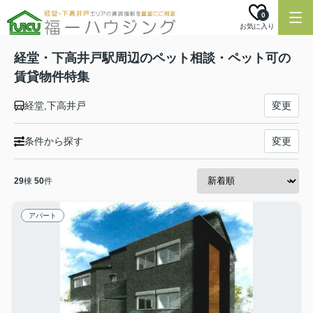
0
お気に入り
経堂・下高井戸駅周辺のペット相談・ペット可の
賃貸物件特集
経堂,下高井戸
変更
条件から探す
変更
29
棟
50
件
アパート