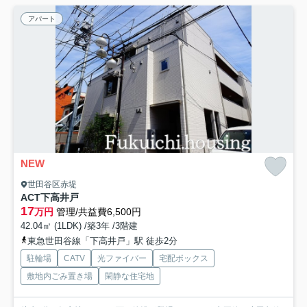
アパート
NEW
世田谷区赤堤
ACT下高井戸
17
万円
管理/共益費6,500円
42.04㎡ (1LDK) /築3年 /3階建
東急世田谷線「下高井戸」駅 徒歩2分
駐輪場
CATV
光ファイバー
宅配ボックス
敷地内ごみ置き場
閑静な住宅地