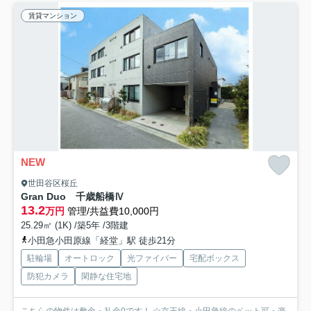
賃貸マンション
NEW
世田谷区桜丘
Gran Duo 千歳船橋Ⅳ
13.2
万円
管理/共益費10,000円
25.29㎡ (1K) /築5年 /3階建
小田急小田原線「経堂」駅 徒歩21分
駐輪場
オートロック
光ファイバー
宅配ボックス
防犯カメラ
閑静な住宅地