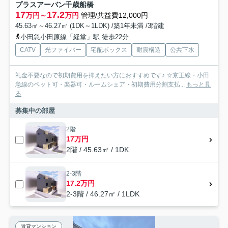
プラスアーバン千歳船橋
17
17.2
万円～
万円
管理/共益費12,000円
45.63㎡～46.27㎡ (1DK～1LDK) /築1年未満 /3階建
小田急小田原線「経堂」駅 徒歩22分
CATV
光ファイバー
宅配ボックス
耐震構造
公共下水
礼金不要なので初期費用を抑えたい方におすすめです♪ ☆京王線・小田
急線のペット可・楽器可・ルームシェア・初期費用分割支払...
もっと見
る
募集中の部屋
2階
17万円
2階 / 45.63㎡ / 1DK
2-3階
17.2万円
2-3階 / 46.27㎡ / 1LDK
賃貸マンション