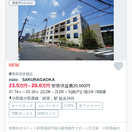
賃貸マンション
NEW
世田谷区桜丘
nido SAKURAGAOKA
23.5
28.6
万円～
万円
管理/共益費20,000円
47.74㎡～63.18㎡ (2LDK～2LDK＋S(納戸)) /築1年 /4階建
小田急小田原線「経堂」駅 徒歩24分
オートロック
エレベーター
CATV
光ファイバー
宅配ボックス
防犯カメラ
南東向き✰ペット飼育相談可能✰築浅物件です♪ ☆京王線・小田急線の