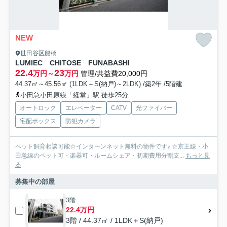
NEW
世田谷区船橋
LUMIEC CHITOSE FUNABASHI
22.4
23
万円～
万円
管理/共益費20,000円
44.37㎡～45.56㎡ (1LDK＋S(納戸)～2LDK) /築2年 /5階建
小田急小田原線「経堂」駅 徒歩25分
オートロック
エレベーター
CATV
光ファイバー
宅配ボックス
防犯カメラ
ペット飼育相談可能☆インターンネット無料の物件です♪ ☆京王線・小
田急線のペット可・楽器可・ルームシェア・初期費用分割支...
もっと見
る
募集中の部屋
3階
22.4万円
3階 / 44.37㎡ / 1LDK＋S(納戸)