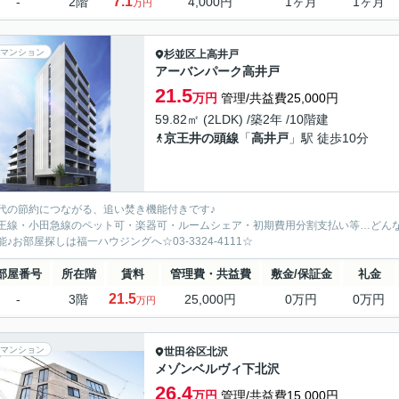
7.1
-
2階
4,000円
1ヶ月
1ヶ月
万円
マンション
杉並区
上高井戸
アーバンパーク高井戸
21.5
万円
管理/共益費25,000円
59.82㎡ (2LDK) /築2年 /10階建
京王井の頭線
「
高井戸
」駅 徒歩10分
代の節約につながる、追い焚き機能付きです♪
王線・小田急線のペット可・楽器可・ルームシェア・初期費用分割支払い等…どん
能♪お部屋探しは福一ハウジングへ☆03-3324-4111☆
部屋番号
所在階
賃料
管理費・共益費
敷金/保証金
礼金
21.5
-
3階
25,000円
0万円
0万円
万円
マンション
世田谷区
北沢
メゾンベルヴィ下北沢
26.4
万円
管理/共益費15,000円