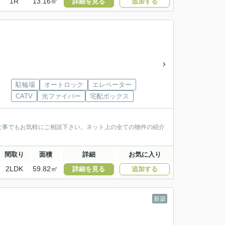
1R
13.16㎡
詳細を見る
追加する
駐輪場
オートロック
エレベーター
CATV
光ファイバー
宅配ボックス
な事でもお気軽にご相談下さい。ネット上の全ての物件の紹介
間取り
面積
詳細
お気に入り
2LDK
59.82㎡
詳細を見る
追加する
新築