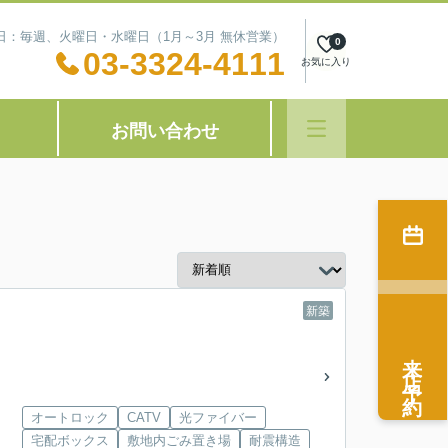
定休日：毎週、火曜日・水曜日（1月～3月 無休営業）
0
03-3324-4111
お気に入り
お問い合わせ
新築
来店予約
オートロック
CATV
光ファイバー
宅配ボックス
敷地内ごみ置き場
耐震構造