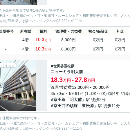
✰下高井戸駅まで徒歩1分の駅近物件です♪
王線・小田急線のペット可・楽器可・ルームシェア・初期費用分割支払い等…どん
能♪お部屋探しは福一ハウジングへ☆03-3324-4111☆
部屋番号
所在階
賃料
管理費・共益費
敷金/保証金
礼金
10.3
-
4階
8,000円
0万円
0万円
万円
10.3
-
4階
8,000円
0万円
0万円
万円
マンション
世田谷区
松原
ニューミラ明大前
18.3
27.8
万円～
万円
管理/共益費12,000円～20,000円
35.70㎡～59.61㎡ (1LDK～2K) /築4年 /7階
京王線
「
明大前
」駅 徒歩2分
京王井の頭線
「
東松原
」駅 徒歩11分
ト使用料無料の物件です♪
王線・小田急線のペット可・楽器可・ルームシェア・初期費用分割支払い等…どん
能♪お部屋探しは福一ハウジングへ☆03-3324-4111☆