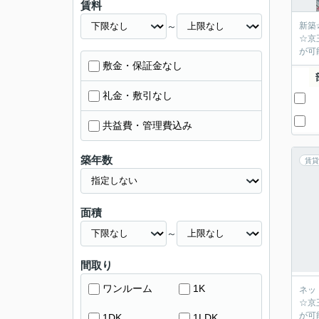
賃料
～
新築
☆京
が可
敷金・保証金なし
礼金・敷引なし
共益費・管理費込み
築年数
賃貸
面積
～
間取り
ワンルーム
1K
ネッ
☆京
が可
1DK
1LDK