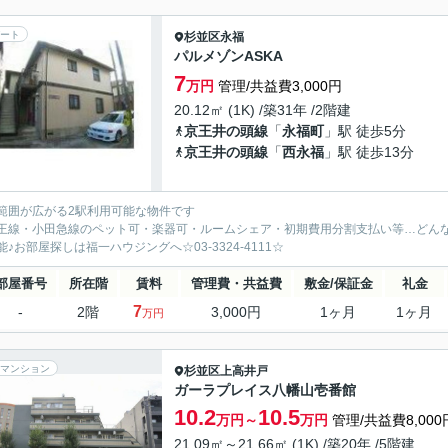
ート
杉並区
永福
パルメゾンASKA
7
万円
管理/共益費3,000円
20.12㎡ (1K) /築31年 /2階建
京王井の頭線
「
永福町
」駅 徒歩5分
京王井の頭線
「
西永福
」駅 徒歩13分
範囲が広がる2駅利用可能な物件です
王線・小田急線のペット可・楽器可・ルームシェア・初期費用分割支払い等…どん
能♪お部屋探しは福一ハウジングへ☆03-3324-4111☆
部屋番号
所在階
賃料
管理費・共益費
敷金/保証金
礼金
7
-
2階
3,000円
1ヶ月
1ヶ月
万円
マンション
杉並区
上高井戸
ガーラプレイス八幡山壱番館
10.2
10.5
万円～
万円
管理/共益費8,000
21.09㎡～21.66㎡ (1K) /築20年 /5階建