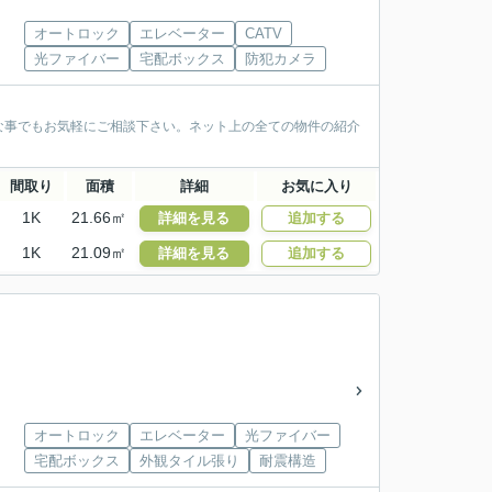
オートロック
エレベーター
CATV
光ファイバー
宅配ボックス
防犯カメラ
な事でもお気軽にご相談下さい。ネット上の全ての物件の紹介
間取り
面積
詳細
お気に入り
1K
21.66㎡
詳細を見る
追加する
1K
21.09㎡
詳細を見る
追加する
オートロック
エレベーター
光ファイバー
宅配ボックス
外観タイル張り
耐震構造