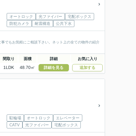
オートロック
光ファイバー
宅配ボックス
防犯カメラ
耐震構造
公共下水
な事でもお気軽にご相談下さい。ネット上の全ての物件の紹介
間取り
面積
詳細
お気に入り
1LDK
48.70㎡
詳細を見る
追加する
駐輪場
オートロック
エレベーター
CATV
光ファイバー
宅配ボックス