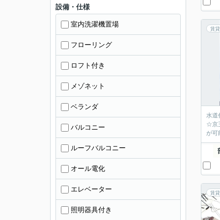
設備・仕様
室内洗濯機置場
賃貸
フローリング
ロフト付き
メゾネット
ベランダ
水道
☆京
バルコニー
が可
ルーフバルコニー
オール電化
エレベーター
賃貸
照明器具付き