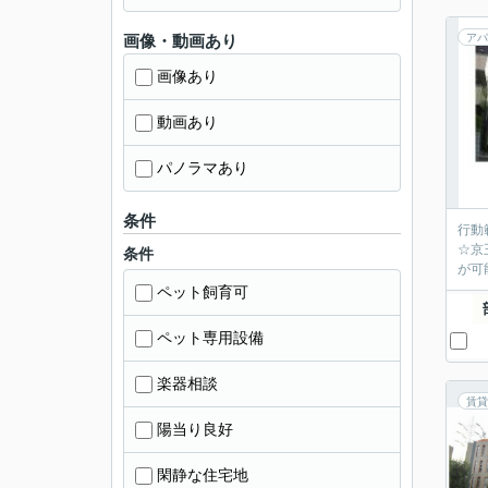
画像・動画あり
アパ
画像あり
動画あり
パノラマあり
条件
行動
☆京
条件
が可
ペット飼育可
ペット専用設備
楽器相談
賃貸
陽当り良好
閑静な住宅地