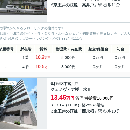
京王井の頭線
「
高井戸
」駅 徒歩11分
に掃除ができるフローリングの物件です♪
王線・小田急線のペット可・楽器可・ルームシェア・初期費用分割支払い等…どん
能♪お部屋探しは福一ハウジングへ☆03-3324-4111☆
部屋番号
所在階
賃料
管理費・共益費
敷金/保証金
礼金
10.2
-
1階
8,000円
0万円
0万円
万円
10.5
-
4階
8,000円
0ヶ月
0ヶ月
万円
マンション
杉並区
下高井戸
ジェノヴィア桜上水Ⅱ
13.45
万円
管理/共益費18,000円
31.79㎡ (1LDK) /築2年 /8階建
京王井の頭線
「
西永福
」駅 徒歩19分