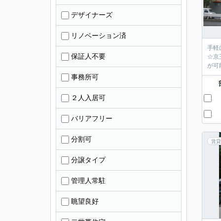
デザイナーズ
リノベーション済
手軽
保証人不要
☆京
が可
事務所可
２人入居可
バリアフリー
分割可
賃貸
分譲タイプ
管理人常駐
眺望良好