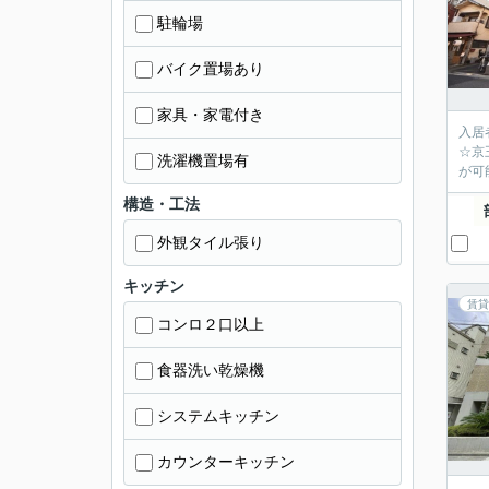
駐輪場
バイク置場あり
家具・家電付き
入居
☆京
洗濯機置場有
が可
構造・工法
外観タイル張り
キッチン
賃貸
コンロ２口以上
食器洗い乾燥機
システムキッチン
カウンターキッチン