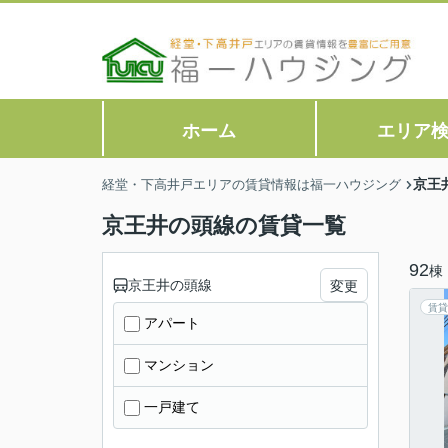
ホーム
エリア
京王
経堂・下高井戸エリアの賃貸情報は福一ハウジング
京王井の頭線の賃貸一覧
92
棟
京王井の頭線
変更
賃貸
アパート
マンション
一戸建て