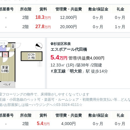
部屋番号
所在階
賃料
管理費・共益費
敷金/保証金
礼金
18.3
-
2階
12,000円
0ヶ月
0ヶ月
万円
27.8
-
2階
20,000円
0ヶ月
1ヶ月
万円
ート
杉並区
和泉
エスポアール代田橋
5.4
万円
管理/共益費4,000円
12.33㎡ (1R) /築38年 /2階建
京王線
「
明大前
」駅 徒歩14分
室フローリングの物件で、床掃除がしやすくなっています
王線・小田急線のペット可・楽器可・ルームシェア・初期費用分割支払い等…どん
能♪お部屋探しは福一ハウジングへ☆03-3324-4111☆
部屋番号
所在階
賃料
管理費・共益費
敷金/保証金
礼金
5.4
-
2階
4,000円
0ヶ月
0ヶ月
万円