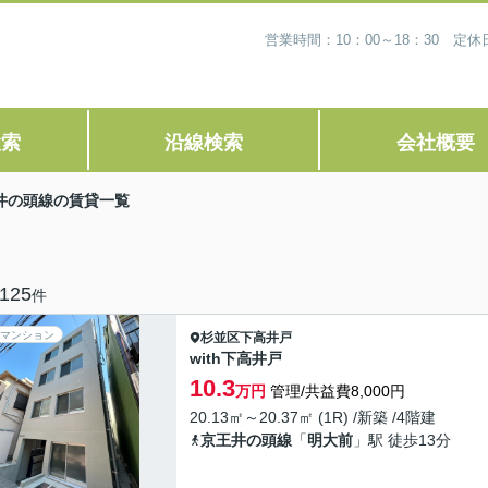
営業時間：10：00～18：30 
検索
沿線検索
会社概要
井の頭線の賃貸一覧
125
件
マンション
杉並区
下高井戸
with下高井戸
10.3
万円
管理/共益費8,000円
20.13㎡～20.37㎡ (1R) /新築 /4階建
京王井の頭線
「
明大前
」駅 徒歩13分