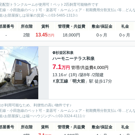
宅配型トランクルームが使用可！ペット2匹飼育可能物件です
王線・小田急線のペット可・楽器可・ルームシェア・初期費用分割支払い等…どん
能♪お部屋探しは笹塚の賃貸へ☆03-5465-1313☆
部屋番号
所在階
賃料
管理費・共益費
敷金/保証金
礼金
13.45
-
2階
18,000円
0ヶ月
0ヶ月
万円
ート
杉並区
和泉
ハーモニーテラス和泉
7.1
万円
管理/共益費4,000円
13.16㎡ (1R) /築8年 /2階建
京王線
「
明大前
」駅 徒歩17分
線が利用可能なため、利便性の高い物件です♪
王線・小田急線のペット可・楽器可・ルームシェア・初期費用分割支払い等…どん
能♪お部屋探しは福一ハウジングへ☆03-3324-4111☆
部屋番号
所在階
賃料
管理費・共益費
敷金/保証金
礼金