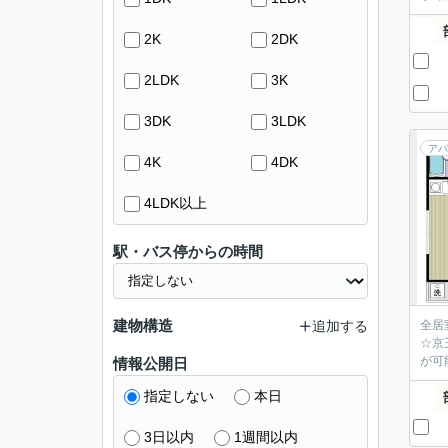
2K
2DK
2LDK
3K
3DK
3LDK
アパ
4K
4DK
4LDK以上
駅・バス停からの時間
建物構造
追加する
全居
☆京
が可
情報公開日
指定しない
本日
3日以内
1週間以内