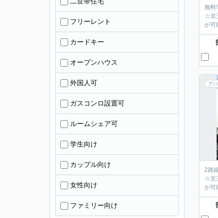
二世帯住宅
無料
☆京
フリーレント
が可
カードキー
オープンハウス
外国人可
アパ
ガスコンロ設置可
ルームシェア可
学生向け
カップル向け
2路
☆京
女性向け
が可
ファミリー向け