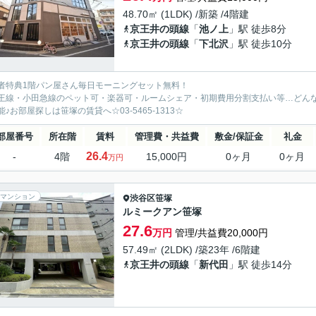
48.70㎡ (1LDK) /新築 /4階建
京王井の頭線
「
池ノ上
」駅 徒歩8分
京王井の頭線
「
下北沢
」駅 徒歩10分
者特典1階パン屋さん毎日モーニングセット無料！
王線・小田急線のペット可・楽器可・ルームシェア・初期費用分割支払い等…どん
能♪お部屋探しは笹塚の賃貸へ☆03-5465-1313☆
部屋番号
所在階
賃料
管理費・共益費
敷金/保証金
礼金
26.4
-
4階
15,000円
0ヶ月
0ヶ月
万円
マンション
渋谷区
笹塚
ルミークアン笹塚
27.6
万円
管理/共益費20,000円
57.49㎡ (2LDK) /築23年 /6階建
京王井の頭線
「
新代田
」駅 徒歩14分