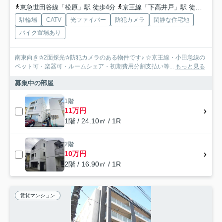
東急世田谷線「松原」駅 徒歩4分
京王線「下高井戸」駅 徒歩11分
駐輪場
CATV
光ファイバー
防犯カメラ
閑静な住宅地
バイク置場あり
南東向き✰2面採光✰防犯カメラのある物件です♪ ☆京王線・小田急線の
ペット可・楽器可・ルームシェア・初期費用分割支払い等...
もっと見る
募集中の部屋
1階
11万円
1階 / 24.10㎡ / 1R
2階
10万円
2階 / 16.90㎡ / 1R
賃貸マンション