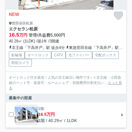
NEW
世田谷区松原
エクセラン松原
16.5
万円
管理/共益費5,000円
40.29㎡ (1LDK) /築1年 /3階建
京王線「下高井戸」駅 徒歩4分
東急世田谷線「下高井戸」駅 徒歩7分
駐輪場
オートロック
CATV
光ファイバー
宅配ボックス
防犯カメラ
オートロック付き築浅！人気の京王線沿い物件です♪ ☆京王線・小田急
線のペット可・楽器可・ルームシェア・初期費用分割支払い...
もっと見
る
募集中の部屋
1階
16.5万円
1階 / 40.29㎡ / 1LDK