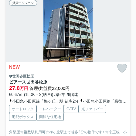
賃貸マンション
NEW
世田谷区松原
ピアース世田谷松原
27.8
万円
管理/共益費22,000円
60.67㎡ (1LDK＋S(納戸)) /築2年 /8階建
小田急小田原線「梅ヶ丘」駅 徒歩2分
小田急小田原線「豪徳寺」駅 徒歩8分
オートロック
エレベーター
CATV
光ファイバー
宅配ボックス
閑静な住宅地
角部屋☆複数駅利用可☆梅ヶ丘駅まで徒歩2分の物件です♪ ☆京王線・小