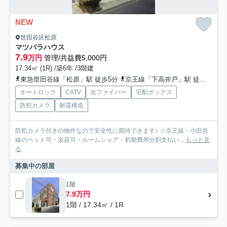
NEW
世田谷区松原
マツバラハウス
7.9
万円
管理/共益費5,000円
17.34㎡ (1R) /築6年 /3階建
東急世田谷線「松原」駅 徒歩5分
京王線「下高井戸」駅 徒歩7分
オートロック
CATV
光ファイバー
宅配ボックス
防犯カメラ
耐震構造
防犯カメラ付きの物件なので安全性に期待できます♪ ☆京王線・小田急
線のペット可・楽器可・ルームシェア・初期費用分割支払い...
もっと見
る
募集中の部屋
1階
7.9万円
1階 / 17.34㎡ / 1R