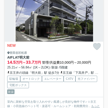
NEW
世田谷区松原
AIFLAT明大前
14.5
33.7
万円～
万円
管理/共益費10,000円～20,000円
25.21㎡～56.84㎡ (1K～2LDK) /新築 /5階建
京王井の頭線「明大前」駅 徒歩7分
京王線「下高井戸」駅 徒歩6分
駐輪場
オートロック
エレベーター
CATV
光ファイバー
宅配ボックス
新築
室内に新鮮な空気を取り入れやすい風通しが良好な物件です♪ ☆京王
線・小田急線のペット可・楽器可・ルームシェア・初期費用分...
もっと