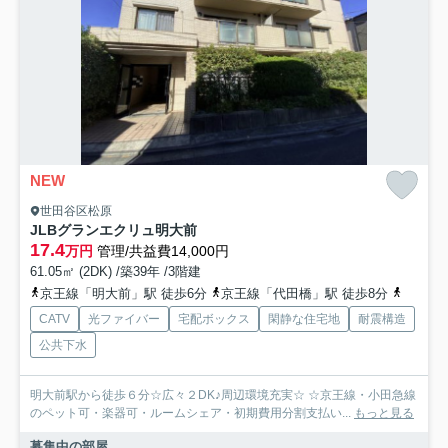
NEW
世田谷区松原
JLBグランエクリュ明大前
17.4
万円
管理/共益費14,000円
61.05㎡ (2DK) /築39年 /3階建
京王線「明大前」駅 徒歩6分
京王線「代田橋」駅 徒歩8分
京王井
CATV
光ファイバー
宅配ボックス
閑静な住宅地
耐震構造
公共下水
明大前駅から徒歩６分☆広々２DK♪周辺環境充実☆ ☆京王線・小田急線
のペット可・楽器可・ルームシェア・初期費用分割支払い...
もっと見る
募集中の部屋