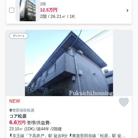
2階
12.5万円
2階 / 26.21㎡ / 1K
アパート
NEW
世田谷区松原
コア松原
6.6
万円
管理/共益費-
23.10㎡ (1DK) /築44年 /2階建
京王線「下高井戸」駅 徒歩9分
東急世田谷線「松原」駅 徒歩5分