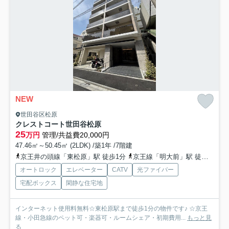
NEW
世田谷区松原
クレストコート世田谷松原
25
万円
管理/共益費20,000円
47.46㎡～50.45㎡ (2LDK) /築1年 /7階建
京王井の頭線「東松原」駅 徒歩1分
京王線「明大前」駅 徒歩11分
オートロック
エレベーター
CATV
光ファイバー
宅配ボックス
閑静な住宅地
インターネット使用料無料☆東松原駅まで徒歩1分の物件です♪ ☆京王
線・小田急線のペット可・楽器可・ルームシェア・初期費用...
もっと見
る