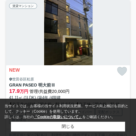
賃貸マンション
NEW
世田谷区松原
GRAN PASEO 明大前Ⅲ
17.9
万円
管理/共益費20,000円
41.11㎡ (1LDK) /築4年 /4階建
京王井の頭線「明大前」駅 徒歩5分
京王線「明大前」駅 徒歩5分
当サイトでは、お客様の当サイト利用状況把握、サービス向上検討を目的と
して、クッキー（Cookie）を使用しています。
駐輪場
オートロック
CATV
光ファイバー
宅配ボックス
詳しくは、当社の
「Cookieの取扱いについて」
をご確認ください。
耐震構造
閉じる
利用可能な駅が2駅あり、利便性の高い物件です♪ ☆京王線・小田急線の