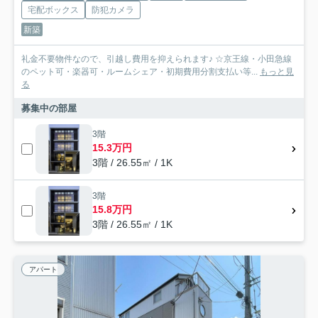
宅配ボックス
防犯カメラ
新築
礼金不要物件なので、引越し費用を抑えられます♪ ☆京王線・小田急線
のペット可・楽器可・ルームシェア・初期費用分割支払い等...
もっと見
る
募集中の部屋
3階
15.3万円
3階 / 26.55㎡ / 1K
3階
15.8万円
3階 / 26.55㎡ / 1K
アパート