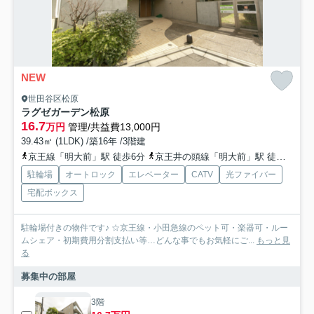
NEW
世田谷区松原
ラグゼガーデン松原
16.7
万円
管理/共益費13,000円
39.43㎡ (1LDK) /築16年 /3階建
京王線「明大前」駅 徒歩6分
京王井の頭線「明大前」駅 徒歩6分
駐輪場
オートロック
エレベーター
CATV
光ファイバー
宅配ボックス
駐輪場付きの物件です♪ ☆京王線・小田急線のペット可・楽器可・ルー
ムシェア・初期費用分割支払い等…どんな事でもお気軽にご...
もっと見
る
募集中の部屋
3階