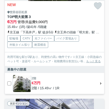
NEW
世田谷区松原
TOP明大前第３
6
万円
管理/共益費9,000円
15.49㎡ (1R) /築41年 /5階建
京王線「下高井戸」駅 徒歩5分
京王井の頭線「明大前」駅 徒歩8分
駐輪場
CATV
光ファイバー
バイク置場あり
外観タイル張り
耐震構造
利用可能な駅が2駅あり、利便性の高い物件です♪ ☆京王線・小田急線の
ペット可・楽器可・ルームシェア・初期費用分割支払い等...
もっと見る
募集中の部屋
2階
6万円
2階 / 15.49㎡ / 1R
賃貸マンション