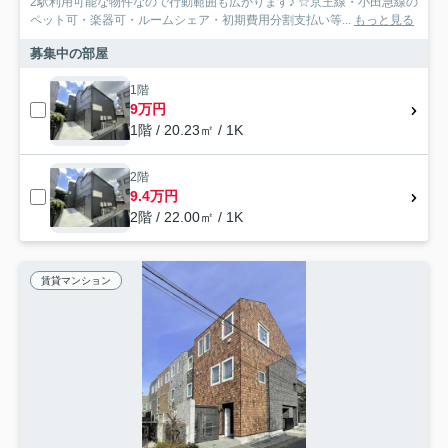
2駅利用可能な物件なので行動範囲も広がります♪ ☆京王線・小田急線の
ペット可・楽器可・ルームシェア・初期費用分割支払い等...
もっと見る
募集中の部屋
1階
9万円
1階 / 20.23㎡ / 1K
2階
9.4万円
2階 / 22.00㎡ / 1K
賃貸マンション