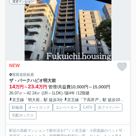
賃貸マンション
NEW
世田谷区松原
ザ・パークハビオ明大前
14
23.4
万円～
万円
管理/共益費10,000円～15,000円
26.07㎡～42.24㎡ (1R～1LDK) /築4年 /12階建
京王線「明大前」駅 徒歩3分
京王線「下高井戸」駅 徒歩10分
京王
駐輪場
オートロック
エレベーター
CATV
光ファイバー
宅配ボックス
駅近の高級マンションで新生活を(^^♪ ☆京王線・小田急線のペット可・