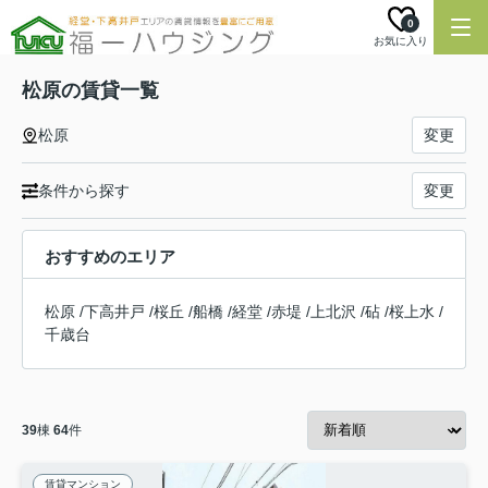
0
お気に入り
松原の賃貸一覧
松原
変更
条件から探す
変更
おすすめのエリア
松原
/
下高井戸
/
桜丘
/
船橋
/
経堂
/
赤堤
/
上北沢
/
砧
/
桜上水
/
千歳台
39
棟
64
件
賃貸マンション