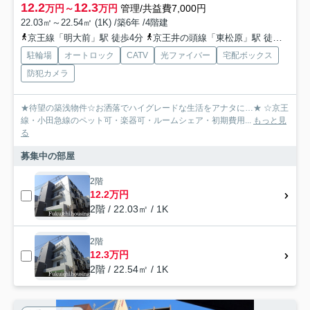
12.2
12.3
万円～
万円
管理/共益費7,000円
22.03㎡～22.54㎡ (1K) /築6年 /4階建
京王線「明大前」駅 徒歩4分
京王井の頭線「東松原」駅 徒歩10分
駐輪場
オートロック
CATV
光ファイバー
宅配ボックス
防犯カメラ
★待望の築浅物件☆お洒落でハイグレードな生活をアナタに…★ ☆京王
線・小田急線のペット可・楽器可・ルームシェア・初期費用...
もっと見
る
募集中の部屋
2階
12.2万円
2階 / 22.03㎡ / 1K
2階
12.3万円
2階 / 22.54㎡ / 1K