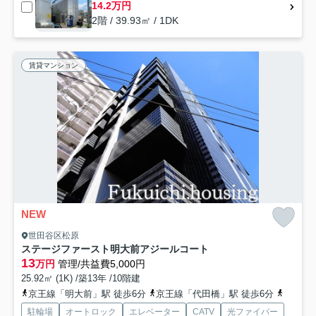
14.2万円
2階 / 39.93㎡ / 1DK
賃貸マンション
NEW
世田谷区松原
ステージファースト明大前アジールコート
13
万円
管理/共益費5,000円
25.92㎡ (1K) /築13年 /10階建
京王線「明大前」駅 徒歩6分
京王線「代田橋」駅 徒歩6分
京王井
駐輪場
オートロック
エレベーター
CATV
光ファイバー