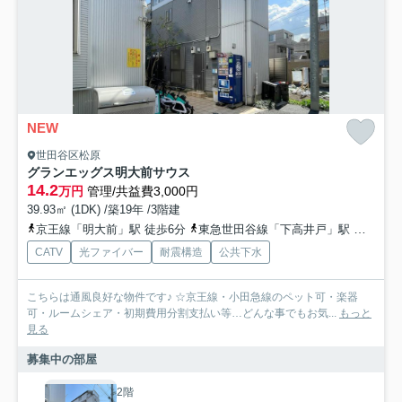
NEW
世田谷区松原
グランエッグス明大前サウス
14.2
万円
管理/共益費3,000円
39.93㎡ (1DK) /築19年 /3階建
京王線「明大前」駅 徒歩6分
東急世田谷線「下高井戸」駅 徒歩5分
CATV
光ファイバー
耐震構造
公共下水
こちらは通風良好な物件です♪ ☆京王線・小田急線のペット可・楽器
可・ルームシェア・初期費用分割支払い等…どんな事でもお気...
もっと
見る
募集中の部屋
2階