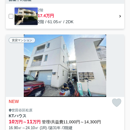
2階
17.4万円
2階 / 61.05㎡ / 2DK
賃貸マンション
NEW
世田谷区松原
KTハウス
10
11
万円～
万円
管理/共益費11,000円～14,300円
16.90㎡～24.10㎡ (1R) /築31年 /3階建