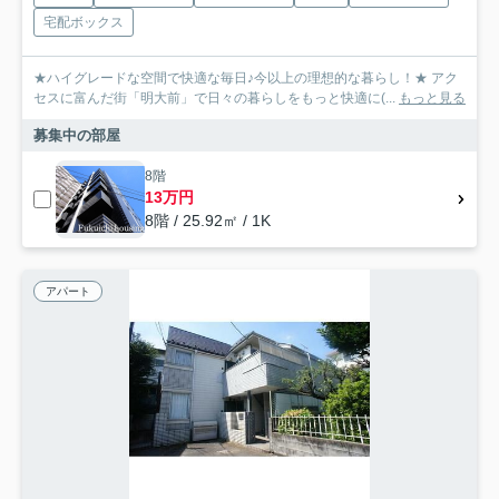
宅配ボックス
★ハイグレードな空間で快適な毎日♪今以上の理想的な暮らし！★ アク
セスに富んだ街「明大前」で日々の暮らしをもっと快適に(...
もっと見る
募集中の部屋
8階
13万円
8階 / 25.92㎡ / 1K
アパート