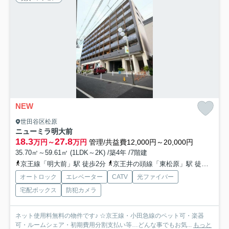
NEW
世田谷区松原
ニューミラ明大前
18.3
27.8
万円～
万円
管理/共益費12,000円～20,000円
35.70㎡～59.61㎡ (1LDK～2K) /築4年 /7階建
京王線「明大前」駅 徒歩2分
京王井の頭線「東松原」駅 徒歩11分
オートロック
エレベーター
CATV
光ファイバー
宅配ボックス
防犯カメラ
ネット使用料無料の物件です♪ ☆京王線・小田急線のペット可・楽器
可・ルームシェア・初期費用分割支払い等…どんな事でもお気...
もっと