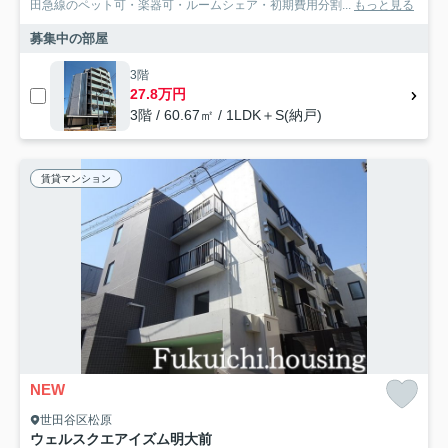
田急線のペット可・楽器可・ルームシェア・初期費用分割...
もっと見る
募集中の部屋
3階
27.8万円
3階 / 60.67㎡ / 1LDK＋S(納戸)
賃貸マンション
NEW
世田谷区松原
ウェルスクエアイズム明大前