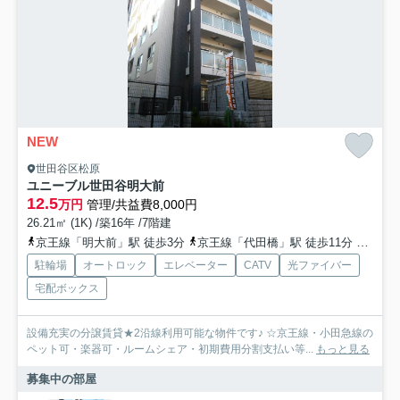
NEW
世田谷区松原
ユニーブル世田谷明大前
12.5
万円
管理/共益費8,000円
26.21㎡ (1K) /築16年 /7階建
京王線「明大前」駅 徒歩3分
京王線「代田橋」駅 徒歩11分
京王井
駐輪場
オートロック
エレベーター
CATV
光ファイバー
宅配ボックス
設備充実の分譲賃貸★2沿線利用可能な物件です♪ ☆京王線・小田急線の
ペット可・楽器可・ルームシェア・初期費用分割支払い等...
もっと見る
募集中の部屋