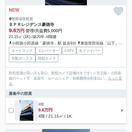
NEW
世田谷区松原
ＢＰＲレジデンス豪徳寺
9.6
万円
管理/共益費5,000円
21.15㎡ (1K) /築20年 /4階建
小田急小田原線「豪徳寺」駅 徒歩6分
東急世田谷線「山下」駅 徒歩6分
オートロック
エレベーター
CATV
光ファイバー
宅配ボックス
防犯カメラ
防犯意識が高い方も安心、防犯カメラ設備付きです♪ ☆京王線・小田急
線のペット可・楽器可・ルームシェア・初期費用分割支払い...
もっと見
る
募集中の部屋
4階
9.6万円
4階 / 21.15㎡ / 1K