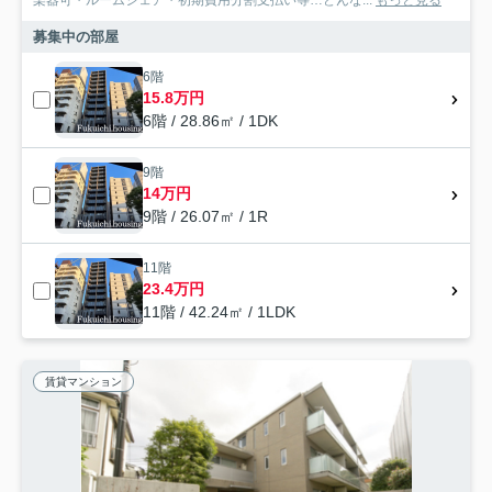
楽器可・ルームシェア・初期費用分割支払い等…どんな...
もっと見る
募集中の部屋
6階
15.8万円
6階 / 28.86㎡ / 1DK
9階
14万円
9階 / 26.07㎡ / 1R
11階
23.4万円
11階 / 42.24㎡ / 1LDK
賃貸マンション