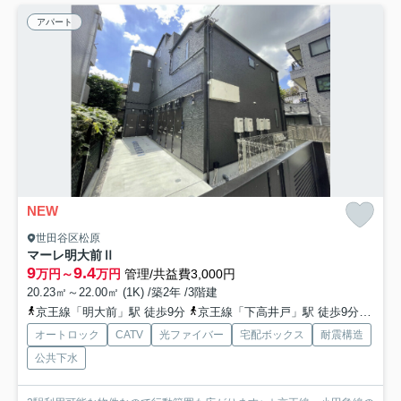
アパート
NEW
世田谷区松原
マーレ明大前Ⅱ
9
9.4
万円～
万円
管理/共益費3,000円
20.23㎡～22.00㎡ (1K) /築2年 /3階建
京王線「明大前」駅 徒歩9分
京王線「下高井戸」駅 徒歩9分
東急
オートロック
CATV
光ファイバー
宅配ボックス
耐震構造
公共下水