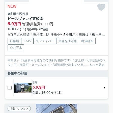
NEW
世田谷区松原
ピースヴァレイ東松原
5.9
万円
管理/共益費1,000円
16.00㎡ (1K) /築40年 /2階建
京王井の頭線「東松原」駅 徒歩4分
小田急小田原線「梅ヶ丘」駅 徒歩10分
駐輪場
CATV
光ファイバー
閑静な住宅地
耐震構造
公共下水
南向き☆3沿線利用可能なので便利な物件です♪ ☆京王線・小田急線のペ
ット可・楽器可・ルームシェア・初期費用分割支払い等…...
もっと見る
募集中の部屋
2階
5.9万円
2階 / 16.00㎡ / 1K
賃貸マンション