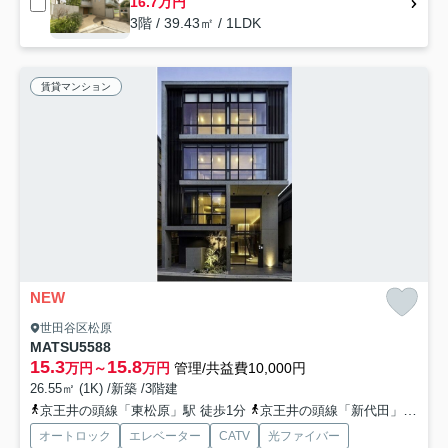
16.7万円
3階 / 39.43㎡ / 1LDK
賃貸マンション
NEW
世田谷区松原
MATSU5588
15.3
15.8
万円～
万円
管理/共益費10,000円
26.55㎡ (1K) /新築 /3階建
京王井の頭線「東松原」駅 徒歩1分
京王井の頭線「新代田」駅 徒歩7分
オートロック
エレベーター
CATV
光ファイバー