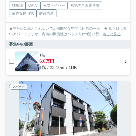
駐輪場
CATV
光ファイバー
敷地内ごみ置き場
閑静な住宅地
耐震構造
★見た目に惑わされないで…機能的な空間に圧巻の一言！★ 見た目は古
いアパートですが、内装の機能性はバッチリ(^^)追い焚...
もっと見る
募集中の部屋
1階
6.6万円
1階 / 23.10㎡ / 1DK
アパート