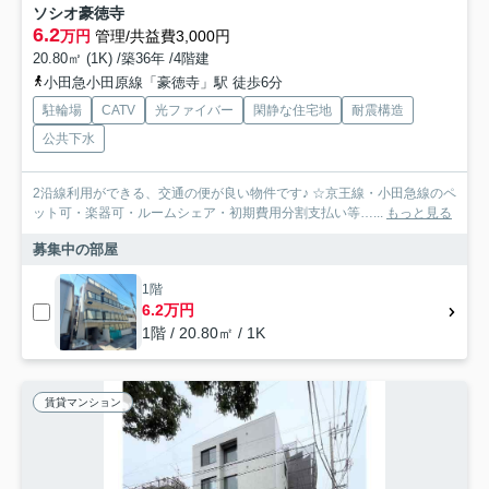
ソシオ豪徳寺
6.2
万円
管理/共益費3,000円
20.80㎡ (1K) /築36年 /4階建
小田急小田原線「豪徳寺」駅 徒歩6分
駐輪場
CATV
光ファイバー
閑静な住宅地
耐震構造
公共下水
2沿線利用ができる、交通の便が良い物件です♪ ☆京王線・小田急線のペ
ット可・楽器可・ルームシェア・初期費用分割支払い等…...
もっと見る
募集中の部屋
1階
6.2万円
1階 / 20.80㎡ / 1K
賃貸マンション