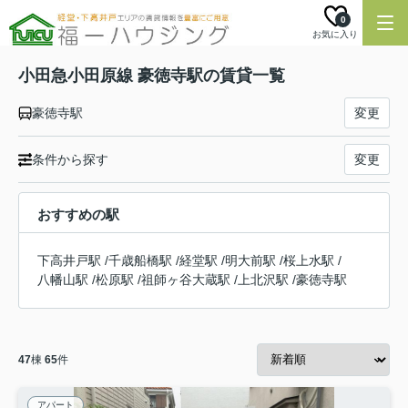
0
お気に入り
小田急小田原線 豪徳寺駅の賃貸一覧
豪徳寺駅
変更
条件から探す
変更
おすすめの駅
下高井戸駅
/
千歳船橋駅
/
経堂駅
/
明大前駅
/
桜上水駅
/
八幡山駅
/
松原駅
/
祖師ヶ谷大蔵駅
/
上北沢駅
/
豪徳寺駅
47
棟
65
件
アパート