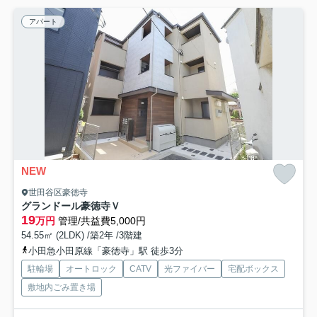
アパート
NEW
世田谷区豪徳寺
グランドール豪徳寺Ｖ
19
万円
管理/共益費5,000円
54.55㎡ (2LDK) /築2年 /3階建
小田急小田原線「豪徳寺」駅 徒歩3分
駐輪場
オートロック
CATV
光ファイバー
宅配ボックス
敷地内ごみ置き場