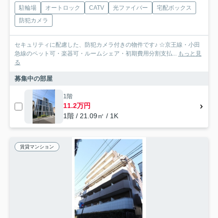
駐輪場
オートロック
CATV
光ファイバー
宅配ボックス
防犯カメラ
セキュリティに配慮した、防犯カメラ付きの物件です♪ ☆京王線・小田
急線のペット可・楽器可・ルームシェア・初期費用分割支払...
もっと見
る
募集中の部屋
1階
11.2万円
1階 / 21.09㎡ / 1K
賃貸マンション