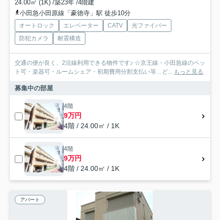
24.00㎡ (1K) /築23年 /4階建
小田急小田原線「豪徳寺」駅 徒歩10分
オートロック
エレベーター
CATV
光ファイバー
防犯カメラ
耐震構造
交通の便が良く、2沿線利用できる物件です♪ ☆京王線・小田急線のペッ
ト可・楽器可・ルームシェア・初期費用分割支払い等…ど...
もっと見る
募集中の部屋
4階
9万円
4階 / 24.00㎡ / 1K
4階
9万円
4階 / 24.00㎡ / 1K
アパート