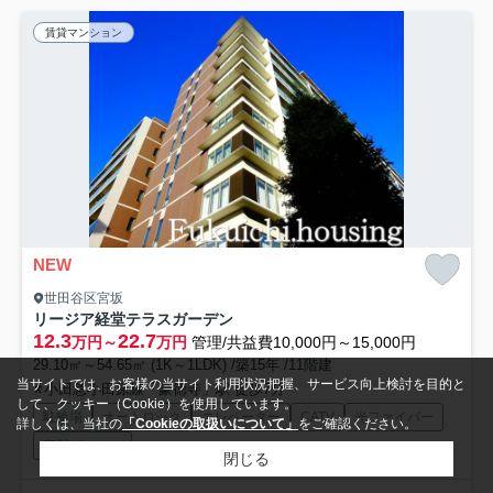
賃貸マンション
NEW
世田谷区宮坂
リージア経堂テラスガーデン
12.3
22.7
万円～
万円
管理/共益費10,000円～15,000円
29.10㎡～54.65㎡ (1K～1LDK) /築15年 /11階建
当サイトでは、お客様の当サイト利用状況把握、サービス向上検討を目的と
小田急小田原線「豪徳寺」駅 徒歩7分
して、クッキー（Cookie）を使用しています。
駐輪場
オートロック
エレベーター
CATV
光ファイバー
詳しくは、当社の
「Cookieの取扱いについて」
をご確認ください。
宅配ボックス
閉じる