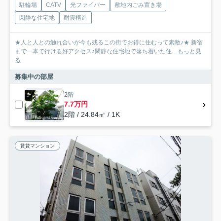
駐輪場
CATV
光ファイバー
敷地内ごみ置き場
閑静な住宅地
耐震構造
★人と人との触れ合いが今も残るこの街でお得に住むって素敵♪★ 新宿
まで一本で行ける好アクセス♪閑静な住宅地で落ち着いた住...
もっと見
る
募集中の部屋
2階
7.7万円
2階 / 24.84㎡ / 1K
賃貸マンション