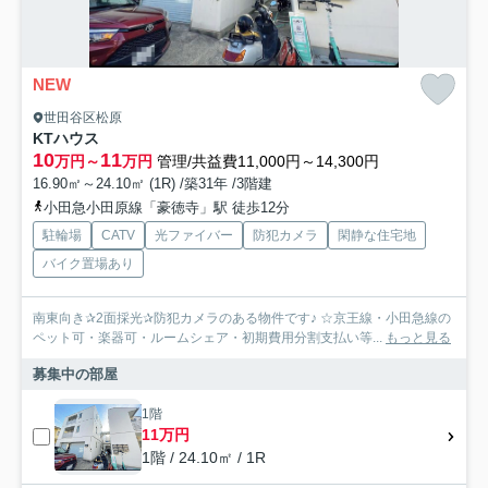
NEW
世田谷区松原
KTハウス
10
11
万円～
万円
管理/共益費11,000円～14,300円
16.90㎡～24.10㎡ (1R) /築31年 /3階建
小田急小田原線「豪徳寺」駅 徒歩12分
駐輪場
CATV
光ファイバー
防犯カメラ
閑静な住宅地
バイク置場あり
南東向き✰2面採光✰防犯カメラのある物件です♪ ☆京王線・小田急線の
ペット可・楽器可・ルームシェア・初期費用分割支払い等...
もっと見る
募集中の部屋
1階
11万円
1階 / 24.10㎡ / 1R