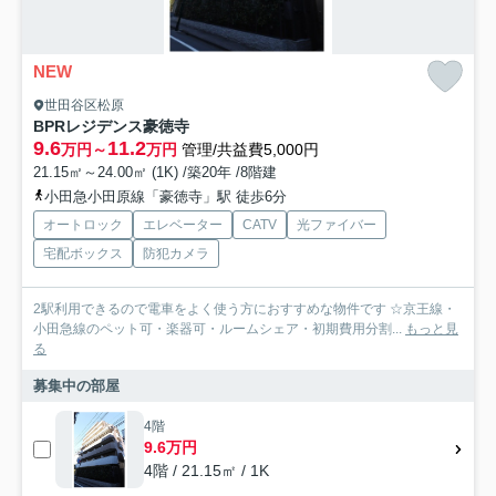
NEW
世田谷区松原
BPRレジデンス豪徳寺
9.6
11.2
万円～
万円
管理/共益費5,000円
21.15㎡～24.00㎡ (1K) /築20年 /8階建
小田急小田原線「豪徳寺」駅 徒歩6分
オートロック
エレベーター
CATV
光ファイバー
宅配ボックス
防犯カメラ
2駅利用できるので電車をよく使う方におすすめな物件です ☆京王線・
小田急線のペット可・楽器可・ルームシェア・初期費用分割...
もっと見
る
募集中の部屋
4階
9.6万円
4階 / 21.15㎡ / 1K