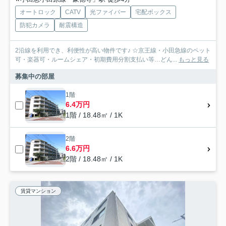
オートロック
CATV
光ファイバー
宅配ボックス
防犯カメラ
耐震構造
2沿線を利用でき、利便性が高い物件です♪ ☆京王線・小田急線のペット
可・楽器可・ルームシェア・初期費用分割支払い等…どん...
もっと見る
募集中の部屋
1階
6.4万円
1階 / 18.48㎡ / 1K
2階
6.6万円
2階 / 18.48㎡ / 1K
賃貸マンション