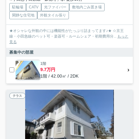
駐輪場
CATV
光ファイバー
敷地内ごみ置き場
閑静な住宅地
外観タイル張り
★オシャレな外観の中には機能性がたっぷり詰まってます♪★ ☆京王
線・小田急線のペット可・楽器可・ルームシェア・初期費用分...
もっと
見る
募集中の部屋
1階
9.7万円
1階 / 42.00㎡ / 2DK
テラス