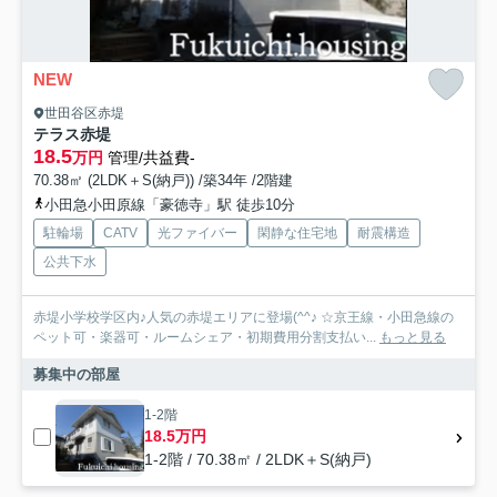
NEW
世田谷区赤堤
テラス赤堤
18.5
万円
管理/共益費-
70.38㎡ (2LDK＋S(納戸)) /築34年 /2階建
小田急小田原線「豪徳寺」駅 徒歩10分
駐輪場
CATV
光ファイバー
閑静な住宅地
耐震構造
公共下水
赤堤小学校学区内♪人気の赤堤エリアに登場(^^♪ ☆京王線・小田急線の
ペット可・楽器可・ルームシェア・初期費用分割支払い...
もっと見る
募集中の部屋
1-2階
18.5万円
1-2階 / 70.38㎡ / 2LDK＋S(納戸)