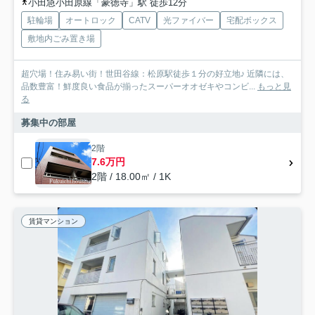
小田急小田原線「豪徳寺」駅 徒歩12分
駐輪場
オートロック
CATV
光ファイバー
宅配ボックス
敷地内ごみ置き場
超穴場！住み易い街！世田谷線：松原駅徒歩１分の好立地♪ 近隣には、
品数豊富！鮮度良い食品が揃ったスーパーオオゼキやコンビ...
もっと見
る
募集中の部屋
2階
7.6万円
2階 / 18.00㎡ / 1K
賃貸マンション