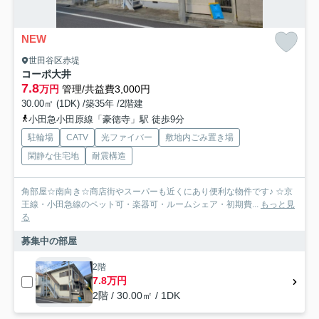
NEW
世田谷区赤堤
コーポ大井
7.8
万円
管理/共益費3,000円
30.00㎡ (1DK) /築35年 /2階建
小田急小田原線「豪徳寺」駅 徒歩9分
駐輪場
CATV
光ファイバー
敷地内ごみ置き場
閑静な住宅地
耐震構造
角部屋☆南向き☆商店街やスーパーも近くにあり便利な物件です♪ ☆京
王線・小田急線のペット可・楽器可・ルームシェア・初期費...
もっと見
る
募集中の部屋
2階
7.8万円
2階 / 30.00㎡ / 1DK