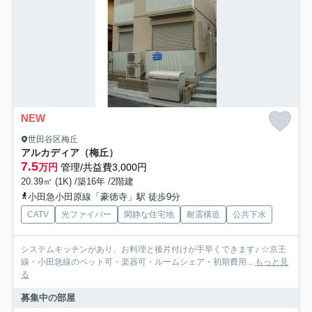
NEW
世田谷区梅丘
アルカディア（梅丘）
7.5
万円
管理/共益費3,000円
20.39㎡ (1K) /築16年 /2階建
小田急小田原線「豪徳寺」駅 徒歩9分
CATV
光ファイバー
閑静な住宅地
耐震構造
公共下水
システムキッチンがあり、お料理と後片付けが手早くできます♪ ☆京王
線・小田急線のペット可・楽器可・ルームシェア・初期費用...
もっと見
る
募集中の部屋