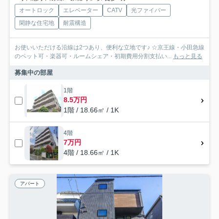
オートロック
エレベーター
CATV
光ファイバー
閑静な住宅地
耐震構造
お使いいただける沿線は2つあり、便利な立地です♪ ☆京王線・小田急線
のペット可・楽器可・ルームシェア・初期費用分割支払い...
もっと見る
募集中の部屋
1階
8.5万円
1階 / 18.66㎡ / 1K
4階
7万円
4階 / 18.66㎡ / 1K
アパート