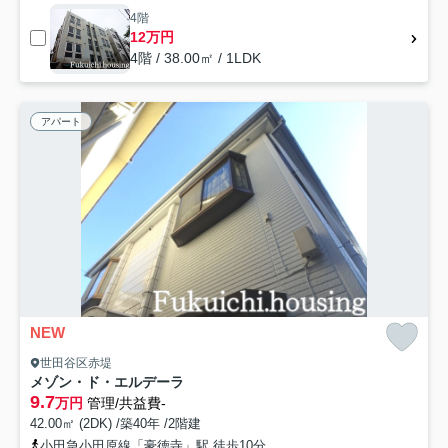
4階
12万円
4階 / 38.00㎡ / 1LDK
アパート
NEW
世田谷区赤堤
メゾン・ド・エルデーラ
9.7
万円
管理/共益費-
42.00㎡ (2DK) /築40年 /2階建
小田急小田原線「豪徳寺」駅 徒歩10分