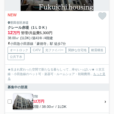
NEW
世田谷区赤堤
クレール赤堤（1ＬＤＫ）
12
万円
管理/共益費5,300円
38.00㎡ (1LDK) /築41年 /4階建
小田急小田原線「豪徳寺」駅 徒歩7分
オートロック
CATV
光ファイバー
閑静な住宅地
耐震構造
公共下水
★生まれ変わった空間で新たなる暮らしって…幸せいっぱい♪★ ☆京王
線・小田急線のペット可・楽器可・ルームシェア・初期費用...
もっと見
る
募集中の部屋
2階
12万円
2階 / 38.00㎡ / 1LDK