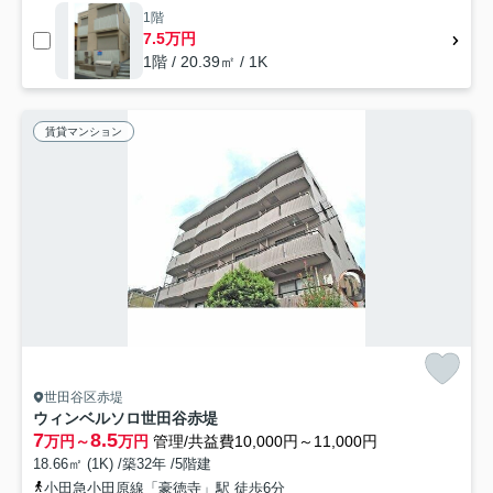
1階
7.5万円
1階 / 20.39㎡ / 1K
賃貸マンション
世田谷区赤堤
ウィンベルソロ世田谷赤堤
7
8.5
万円～
万円
管理/共益費10,000円～11,000円
18.66㎡ (1K) /築32年 /5階建
小田急小田原線「豪徳寺」駅 徒歩6分