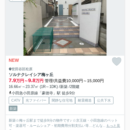
NEW
世田谷区松原
ソルナクレイシア梅ヶ丘
7.9
9.8
万円～
万円
管理/共益費10,000円～15,000円
16.66㎡～23.37㎡ (1R～1DK) /新築 /2階建
小田急小田原線「豪徳寺」駅 徒歩9分
CATV
光ファイバー
閑静な住宅地
耐震構造
公共下水
新築
新築☆梅ヶ丘駅まで徒歩9分の物件です♪ ☆京王線・小田急線のペット
可・楽器可・ルームシェア・初期費用分割支払い等…どんな...
もっと見