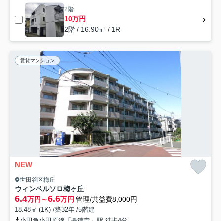
2階
10万円
2階 / 16.90㎡ / 1R
賃貸マンション
NEW
世田谷区梅丘
ウィンベルソロ梅ヶ丘
6.4
6.6
万円～
万円
管理/共益費8,000円
18.48㎡ (1K) /築32年 /5階建
小田急小田原線「豪徳寺」駅 徒歩4分