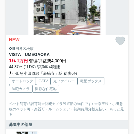
NEW
世田谷区松原
VISTA UMEGAOKA
16.1
万円
管理/共益費4,000円
44.37㎡ (1LDK) /築3年 /4階建
小田急小田原線「豪徳寺」駅 徒歩6分
オートロック
CATV
光ファイバー
宅配ボックス
防犯カメラ
閑静な住宅地
ペット飼育相談可能☆防犯カメラ設置済み物件です♪ ☆京王線・小田急
線のペット可・楽器可・ルームシェア・初期費用分割支払い...
もっと見
る
募集中の部屋