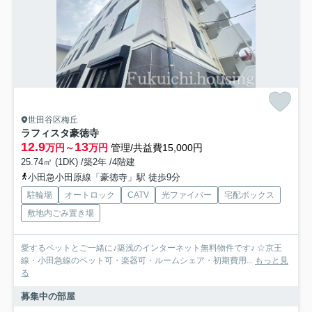
世田谷区梅丘
ラフィスタ豪徳寺
12.9
13
万円～
万円
管理/共益費15,000円
25.74㎡ (1DK) /築2年 /4階建
小田急小田原線「豪徳寺」駅 徒歩9分
駐輪場
オートロック
CATV
光ファイバー
宅配ボックス
敷地内ごみ置き場
愛するペットとご一緒に♪築浅のインターネット無料物件です♪ ☆京王
線・小田急線のペット可・楽器可・ルームシェア・初期費用...
もっと見
る
募集中の部屋