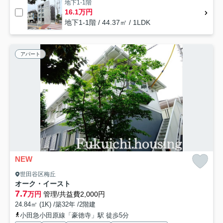
地下1-1階
16.1万円
地下1-1階 / 44.37㎡ / 1LDK
アパート
NEW
世田谷区梅丘
オーク・イースト
7.7
万円
管理/共益費2,000円
24.84㎡ (1K) /築32年 /2階建
小田急小田原線「豪徳寺」駅 徒歩5分