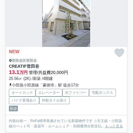
NEW
世田谷区世田谷
CREATIF世田谷
13.1
万円
管理/共益費20,000円
25.56㎡ (2K) /新築 /4階建
小田急小田原線「豪徳寺」駅 徒歩17分
オートロック
エレベーター
光ファイバー
宅配ボックス
バイク置場あり
外観タイル張り
新築
内装白統一、ReFa標準装備されている新築物件です ☆京王線・小田急
線のペット可・楽器可・ルームシェア・初期費用分割支払...
もっと見る