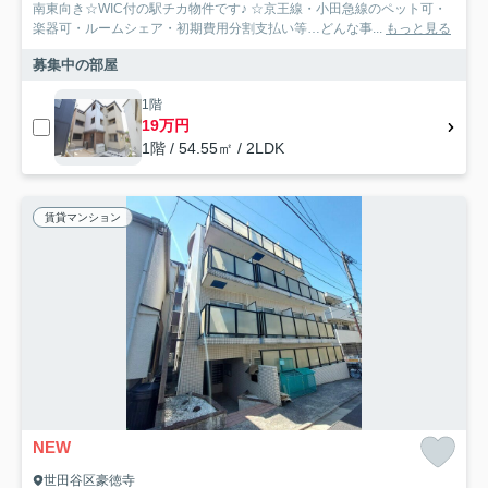
南東向き☆WIC付の駅チカ物件です♪ ☆京王線・小田急線のペット可・
楽器可・ルームシェア・初期費用分割支払い等…どんな事...
もっと見る
募集中の部屋
1階
19万円
1階 / 54.55㎡ / 2LDK
賃貸マンション
NEW
世田谷区豪徳寺