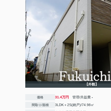
【外観】
31.4万円
管理/共益費
-
価格
3LDK＋2S(納戸)/74.98㎡
間取り/面積