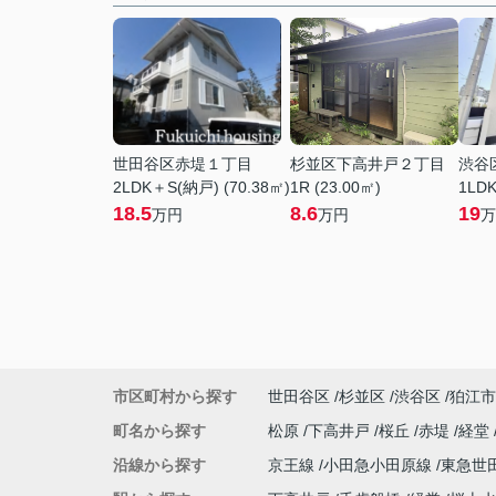
世田谷区赤堤１丁目
杉並区下高井戸２丁目
渋谷
2LDK＋S(納戸) (70.38㎡)
1R (23.00㎡)
1LDK
18.5
8.6
19
万円
万円
万
市区町村から探す
世田谷区
杉並区
渋谷区
狛江市
町名から探す
松原
下高井戸
桜丘
赤堤
経堂
沿線から探す
京王線
小田急小田原線
東急世