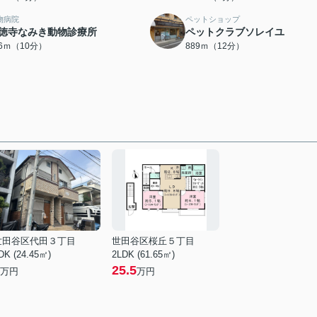
物病院
ペットショップ
徳寺なみき動物診療所
ペットクラブソレイユ
66ｍ（10分）
889ｍ（12分）
世田谷区代田３丁目
世田谷区桜丘５丁目
DK (24.45㎡)
2LDK (61.65㎡)
25.5
万円
万円