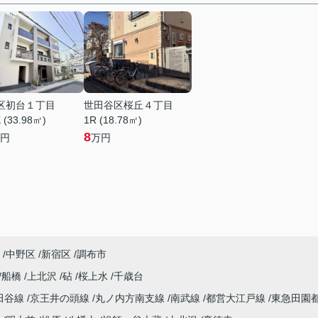
区初台１丁目
世田谷区桜丘４丁目
 (33.98㎡)
1R (18.78㎡)
8
円
万円
中野区
新宿区
調布市
船橋
上北沢
砧
桜上水
千歳台
田谷線
京王井の頭線
丸ノ内方南支線
南武線
都営大江戸線
東急田園