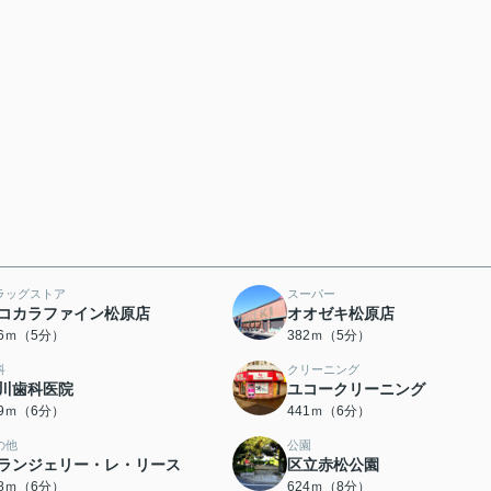
ラッグストア
スーパー
コカラファイン松原店
オオゼキ松原店
56ｍ（5分）
382ｍ（5分）
科
クリーニング
川歯科医院
ユコークリーニング
39ｍ（6分）
441ｍ（6分）
の他
公園
ランジェリー・レ・リース
区立赤松公園
58ｍ（6分）
624ｍ（8分）