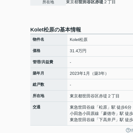
東京都
世田谷区
赤堤
２丁目
所在地
Kolet松原の基本情報
物件名
Kolet松原
価格
31.4万円
管理/共益費
-
築年月
2023年1月（築3年）
総戸数
-
所在地
東京都
世田谷区
赤堤
２丁目
交通
東急世田谷線
「
松原
」駅 徒歩6分
小田急小田原線
「
豪徳寺
」駅 徒歩
東急世田谷線
「
下高井戸
」駅 徒歩