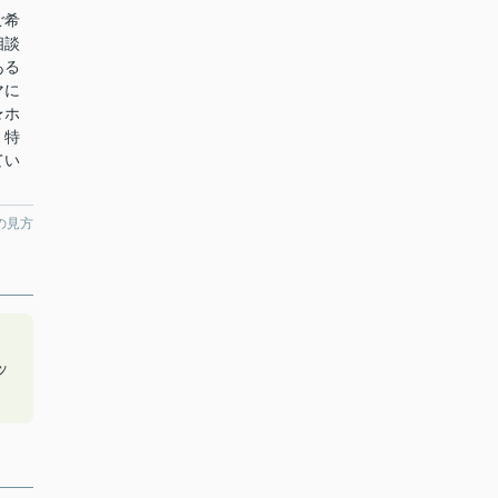
ご希
相談
ある
マに
★ホ
！特
てい
の見方
ッ