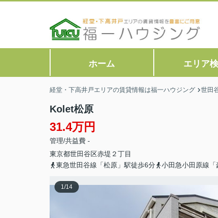
ホーム
エリア
経堂・下高井戸エリアの賃貸情報は福一ハウジング
世田
Kolet松原
31.4万円
管理/共益費 -
東京都
世田谷区
赤堤
２丁目
東急世田谷線「松原」駅徒歩6分
小田急小田原線「
1
/
14