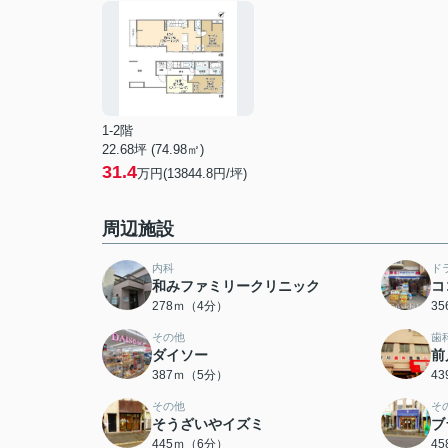
1-2階
22.68坪 (74.98㎡)
31.4
万円(13844.8円/坪)
周辺施設
内科
ド
和みファミリークリニック
コ
278ｍ（4分）
3
その他
歯
ダイソー
前
387ｍ（5分）
4
その他
そ
そうざいやイズミ
ブ
445ｍ（6分）
4