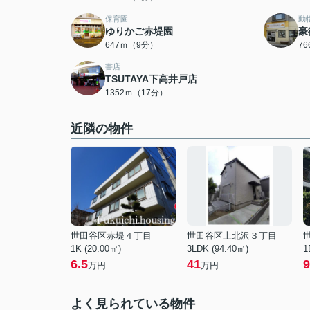
保育園
動
ゆりかご赤堤園
豪
647ｍ（9分）
7
書店
TSUTAYA下高井戸店
1352ｍ（17分）
近隣の物件
世田谷区赤堤４丁目
世田谷区上北沢３丁目
1K (20.00㎡)
3LDK (94.40㎡)
1
6.5
41
9
万円
万円
よく見られている物件