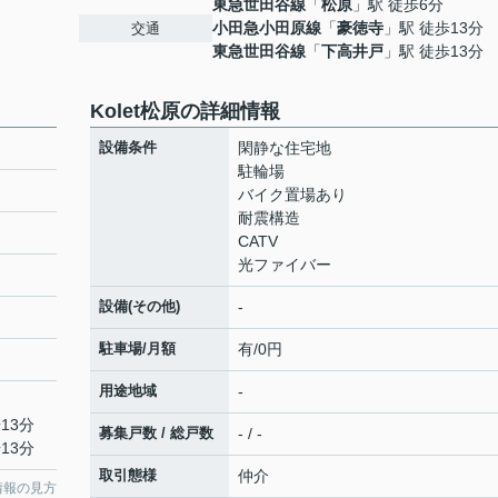
東急世田谷線
「
松原
」駅 徒歩6分
小田急小田原線
「
豪徳寺
」駅 徒歩13分
交通
東急世田谷線
「
下高井戸
」駅 徒歩13分
Kolet松原の詳細情報
設備条件
閑静な住宅地
駐輪場
バイク置場あり
耐震構造
CATV
光ファイバー
設備(その他)
-
駐車場/月額
有/0円
用途地域
-
13分
募集戸数 / 総戸数
- / -
13分
取引態様
仲介
情報の見方