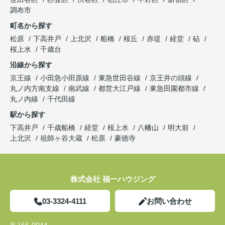
調布市
町名から探す
松原
下高井戸
上北沢
船橋
桜丘
赤堤
経堂
砧
桜上水
千歳台
沿線から探す
京王線
小田急小田原線
東急世田谷線
京王井の頭線
丸ノ内方南支線
南武線
都営大江戸線
東急田園都市線
丸ノ内線
千代田線
駅から探す
下高井戸
千歳船橋
経堂
桜上水
八幡山
明大前
上北沢
祖師ヶ谷大蔵
松原
豪徳寺
株式会社 福一ハウジング
03-3324-4111
お問い合わせ
〒156-0044