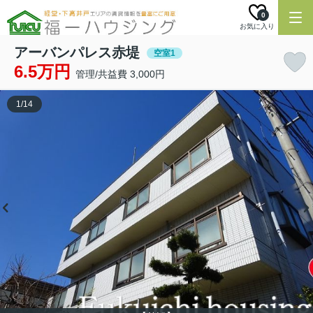
0
お気に入り
アーバンパレス赤堤
空室1
6.5万円
管理/共益費 3,000円
1
/
14