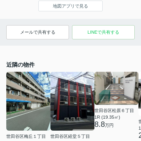
地図アプリで見る
メールで共有する
LINEで共有する
近隣の物件
世田谷区松原６丁目
1R (19.35㎡)
8.8
万円
1
世田谷区梅丘１丁目
世田谷区経堂５丁目