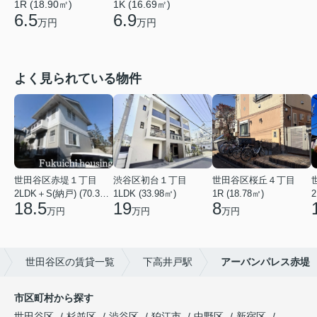
1R (18.90㎡)
1K (16.69㎡)
6.5
6.9
万円
万円
よく見られている物件
世田谷区赤堤１丁目
渋谷区初台１丁目
世田谷区桜丘４丁目
2LDK＋S(納戸) (70.38㎡)
1LDK (33.98㎡)
1R (18.78㎡)
2
18.5
19
8
万円
万円
万円
世田谷区の賃貸一覧
下高井戸駅
アーバンパレス赤堤
市区町村から探す
世田谷区
杉並区
渋谷区
狛江市
中野区
新宿区