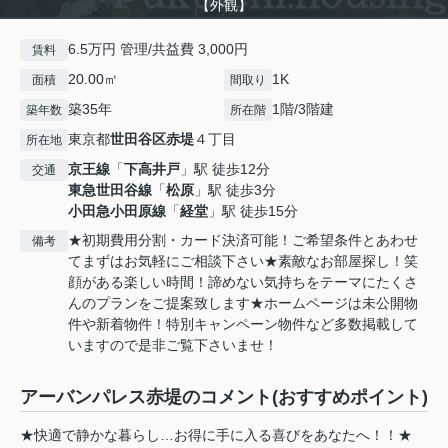
【外観】
6.5万円 管理/共益費 3,000円
賃料
20.00㎡
1K
面積
間取り
築35年
1階/3階建
築年数
所在階
東京都
世田谷区
赤堤
４丁目
所在地
京王線
「
下高井戸
」駅 徒歩12分
交通
東急世田谷線
「
松原
」駅 徒歩3分
小田急小田原線
「
経堂
」駅 徒歩15分
★初期費用分割・カード決済可能！ご希望条件とあわせ
備考
てまずはお気軽にご相談下さい★素敵なお部屋探し！笑
顔がある楽しい時間！諦めない気持ちをテーマにたくさ
んのプランをご提案致します★ホームページは未公開物
件や新着物件！特別キャンペーン物件など多数掲載して
いますので是非ご覧下さいませ！
アーバンパレス赤堤のコメント(おすすめポイント)
★快適で静かな暮らし…お得に手に入る喜びをあなたへ！！★