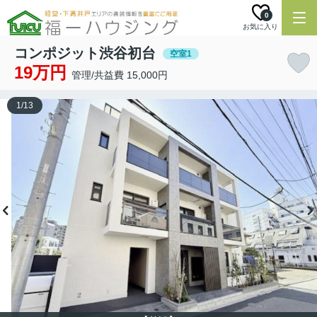
0
お気に入り
コンポジット渋谷初台
空室1
19万円
管理/共益費 15,000円
1
/
13