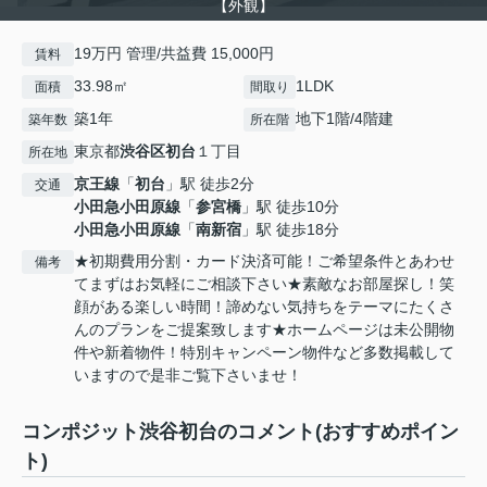
【外観】
19万円 管理/共益費 15,000円
賃料
33.98㎡
1LDK
面積
間取り
築1年
地下1階/4階建
築年数
所在階
東京都
渋谷区
初台
１丁目
所在地
京王線
「
初台
」駅 徒歩2分
交通
小田急小田原線
「
参宮橋
」駅 徒歩10分
小田急小田原線
「
南新宿
」駅 徒歩18分
★初期費用分割・カード決済可能！ご希望条件とあわせ
備考
てまずはお気軽にご相談下さい★素敵なお部屋探し！笑
顔がある楽しい時間！諦めない気持ちをテーマにたくさ
んのプランをご提案致します★ホームページは未公開物
件や新着物件！特別キャンペーン物件など多数掲載して
いますので是非ご覧下さいませ！
コンポジット渋谷初台のコメント(おすすめポイン
ト)