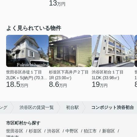
13
万円
よく見られている物件
世田谷区赤堤１丁目
杉並区下高井戸２丁目
渋谷区初台１丁目
2LDK＋S(納戸) (70.38㎡)
1R (23.00㎡)
1LDK (33.98㎡)
1
18.5
8.6
19
万円
万円
万円
ング
渋谷区の賃貸一覧
初台駅
コンポジット渋谷初台
市区町村から探す
世田谷区
杉並区
渋谷区
中野区
狛江市
新宿区