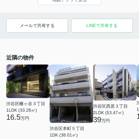
メールで共有する
LINEで共有する
近隣の物件
渋谷区幡ヶ谷３丁目
渋谷区西原３丁目
1
1LDK (33.28㎡)
2LDK (53.47㎡)
16.5
39
万円
万円
渋谷区本町５丁目
1DK (38.01㎡)