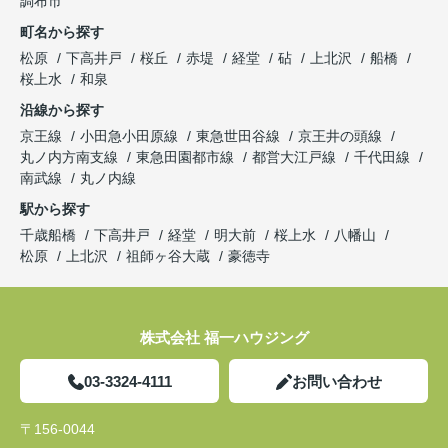
調布市
町名から探す
松原
下高井戸
桜丘
赤堤
経堂
砧
上北沢
船橋
桜上水
和泉
沿線から探す
京王線
小田急小田原線
東急世田谷線
京王井の頭線
丸ノ内方南支線
東急田園都市線
都営大江戸線
千代田線
南武線
丸ノ内線
駅から探す
千歳船橋
下高井戸
経堂
明大前
桜上水
八幡山
松原
上北沢
祖師ヶ谷大蔵
豪徳寺
株式会社 福一ハウジング
03-3324-4111
お問い合わせ
〒156-0044