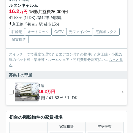
ルタンキャルム
16.2
万円
管理/共益費26,000円
41.53㎡ (1LDK) /築12年 /4階建
京王線「初台」駅 徒歩15分
駐輪場
オートロック
CATV
光ファイバー
宅配ボックス
耐震構造
スイッチ一つで温度管理できるエアコン付きの物件♪ ☆京王線・小田急
線のペット可・楽器可・ルームシェア・初期費用分割支払い...
もっと見
る
募集中の部屋
1階
16.2万円
1階 / 41.53㎡ / 1LDK
初台の掲載物件の家賃相場
家賃相場
空室件数