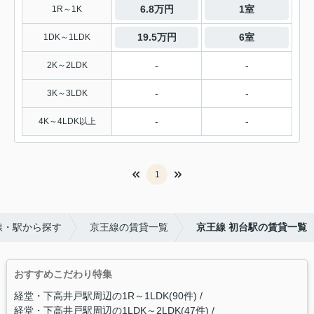
6.8万円
1室
1R～1K
19.5万円
6室
1DK～1LDK
-
-
2K～2LDK
-
-
3K～3LDK
-
-
4K～4LDK以上
1
線・駅から探す
京王線の賃貸一覧
京王線 初台駅の賃貸一覧
おすすめこだわり特集
経堂・下高井戸駅周辺の1R～1LDK(90件)
経堂・下高井戸駅周辺の1LDK～2LDK(47件)