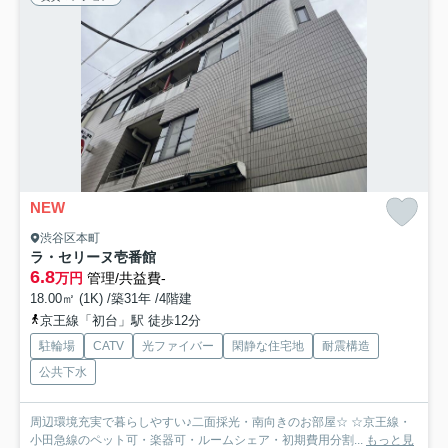
NEW
渋谷区本町
ラ・セリーヌ壱番館
6.8
万円
管理/共益費-
18.00㎡ (1K) /築31年 /4階建
京王線「初台」駅 徒歩12分
駐輪場
CATV
光ファイバー
閑静な住宅地
耐震構造
公共下水
周辺環境充実で暮らしやすい♪二面採光・南向きのお部屋☆ ☆京王線・
小田急線のペット可・楽器可・ルームシェア・初期費用分割...
もっと見