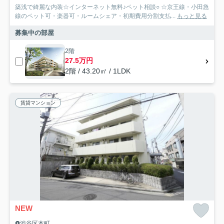
築浅で綺麗な内装☆インターネット無料♪ペット相談○ ☆京王線・小田急
線のペット可・楽器可・ルームシェア・初期費用分割支払...
もっと見る
募集中の部屋
2階
27.5万円
2階 / 43.20㎡ / 1LDK
賃貸マンション
NEW
渋谷区本町