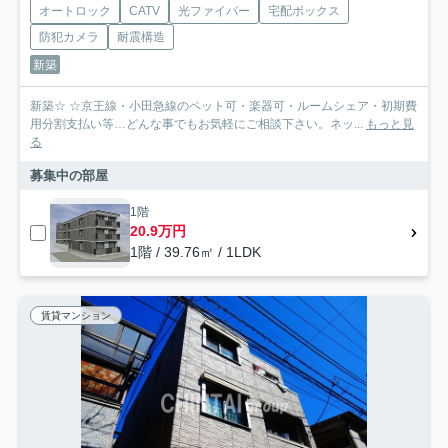
オートロック
CATV
光ファイバー
宅配ボックス
防犯カメラ
耐震構造
新築
新築☆ ☆京王線・小田急線のペット可・楽器可・ルームシェア・初期費
用分割支払い等…どんな事でもお気軽にご相談下さい。ネッ...
もっと見
る
募集中の部屋
1階
20.9万円
1階 / 39.76㎡ / 1LDK
賃貸マンション