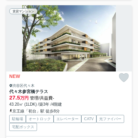
賃貸マンション
NEW
渋谷区代々木
代々木参宮橋テラス
27.5
万円
管理/共益費-
43.20㎡ (1LDK) /築3年 /4階建
京王線「初台」駅 徒歩8分
駐輪場
オートロック
エレベーター
CATV
光ファイバー
宅配ボックス