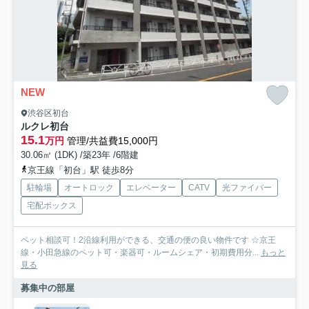
NEW
渋谷区初台
ルクレ初台
15.1
万円
管理/共益費15,000円
30.06㎡ (1DK) /築23年 /6階建
京王線「初台」駅 徒歩8分
駐輪場
オートロック
エレベーター
CATV
光ファイバー
宅配ボックス
ペット相談可！2沿線利用ができる、交通の便の良い物件です ☆京王
線・小田急線のペット可・楽器可・ルームシェア・初期費用分...
もっと
見る
募集中の部屋