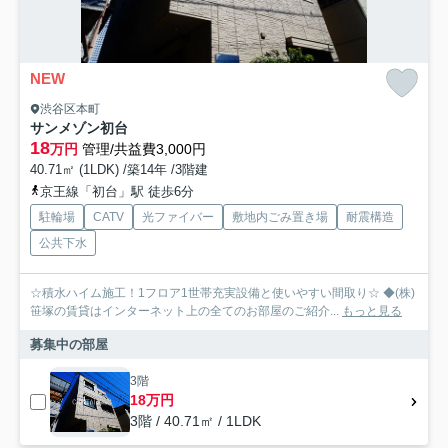
NEW
渋谷区本町
サンメゾン初台
18
万円
管理/共益費3,000円
40.71㎡ (1LDK) /築14年 /3階建
京王線「初台」駅 徒歩6分
駐輪場
CATV
光ファイバー
敷地内ごみ置き場
耐震構造
公共下水
☆積水ハイム施工！1フロア1世帯充実設備と使いやすい間取り☆ ◆(株)
笹塚の賃貸はインターネット上の全てのお部屋のご紹介...
もっと見る
募集中の部屋
3階
18万円
3階 / 40.71㎡ / 1LDK