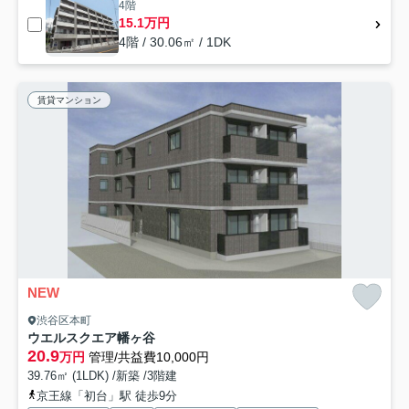
4階
15.1万円
4階 / 30.06㎡ / 1DK
賃貸マンション
NEW
渋谷区本町
ウエルスクエア幡ヶ谷
20.9
万円
管理/共益費10,000円
39.76㎡ (1LDK) /新築 /3階建
京王線「初台」駅 徒歩9分