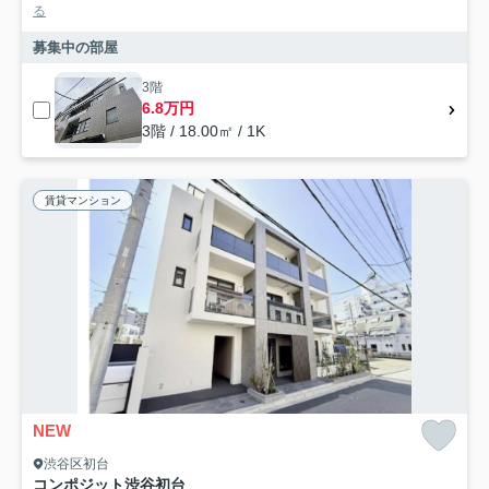
る
募集中の部屋
3階
6.8万円
3階 / 18.00㎡ / 1K
賃貸マンション
NEW
渋谷区初台
コンポジット渋谷初台