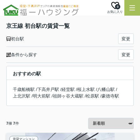
0
お気に入り
京王線 初台駅の賃貸一覧
初台駅
変更
条件から探す
変更
おすすめの駅
千歳船橋駅
/
下高井戸駅
/
経堂駅
/
桜上水駅
/
八幡山駅
/
上北沢駅
/
明大前駅
/
祖師ヶ谷大蔵駅
/
松原駅
/
豪徳寺駅
7
棟
7
件
賃貸マンション