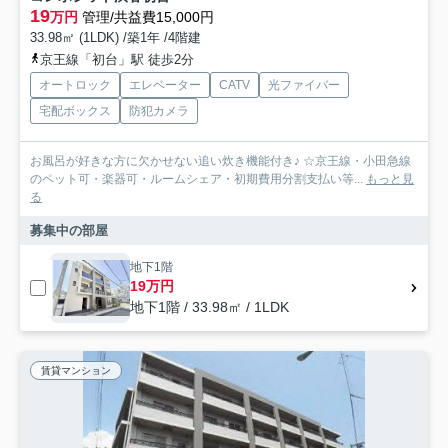
19
万円
管理/共益費15,000円
33.98㎡ (1LDK) /築1年 /4階建
京王線「初台」駅 徒歩2分
オートロック
エレベーター
CATV
光ファイバー
宅配ボックス
防犯カメラ
お風呂が好きな方に欠かせない追い炊き機能付き♪ ☆京王線・小田急線
のペット可・楽器可・ルームシェア・初期費用分割支払い等...
もっと見
る
募集中の部屋
地下1階
19万円
地下1階 / 33.98㎡ / 1LDK
賃貸マンション