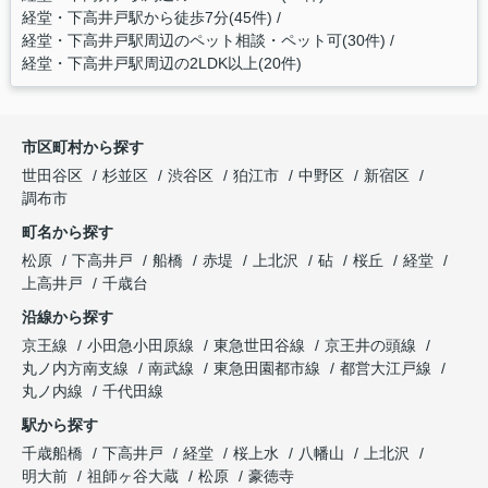
経堂・下高井戸駅から徒歩7分(45件)
経堂・下高井戸駅周辺のペット相談・ペット可(30件)
経堂・下高井戸駅周辺の2LDK以上(20件)
市区町村から探す
世田谷区
杉並区
渋谷区
狛江市
中野区
新宿区
調布市
町名から探す
松原
下高井戸
船橋
赤堤
上北沢
砧
桜丘
経堂
上高井戸
千歳台
沿線から探す
京王線
小田急小田原線
東急世田谷線
京王井の頭線
丸ノ内方南支線
南武線
東急田園都市線
都営大江戸線
丸ノ内線
千代田線
駅から探す
千歳船橋
下高井戸
経堂
桜上水
八幡山
上北沢
明大前
祖師ヶ谷大蔵
松原
豪徳寺