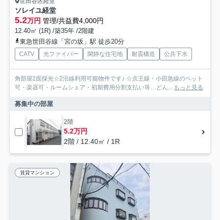
世田谷区経堂
ソレイユ経堂
5.2
万円
管理/共益費4,000円
12.40㎡ (1R) /築35年 /2階建
東急世田谷線「宮の坂」駅 徒歩20分
CATV
光ファイバー
閑静な住宅地
耐震構造
公共下水
角部屋2面採光☆2沿線利用可能物件です♪ ☆京王線・小田急線のペット
可・楽器可・ルームシェア・初期費用分割支払い等…どん...
もっと見る
募集中の部屋
2階
5.2万円
2階 / 12.40㎡ / 1R
賃貸マンション