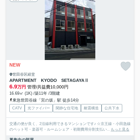
NEW
世田谷区経堂
APARTMENT KYODO SETAGAYAⅡ
6.9
万円
管理/共益費10,000円
16.69㎡ (1K) /築11年 /3階建
東急世田谷線「宮の坂」駅 徒歩14分
CATV
光ファイバー
閑静な住宅地
耐震構造
公共下水
交通の便が良く、2沿線利用できるマンションです♪ ☆京王線・小田急線
のペット可・楽器可・ルームシェア・初期費用分割支払い...
もっと見る
募集中の部屋