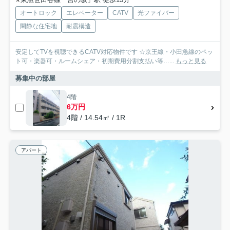
オートロック
エレベーター
CATV
光ファイバー
閑静な住宅地
耐震構造
安定してTVを視聴できるCATV対応物件です ☆京王線・小田急線のペッ
ト可・楽器可・ルームシェア・初期費用分割支払い等…...
もっと見る
募集中の部屋
4階
6万円
4階 / 14.54㎡ / 1R
アパート