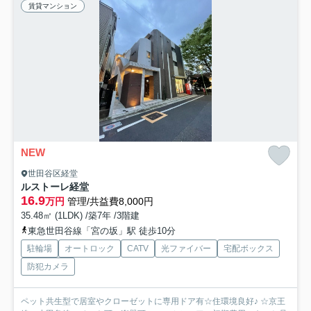
賃貸マンション
NEW
世田谷区経堂
ルストーレ経堂
16.9
万円
管理/共益費8,000円
35.48㎡ (1LDK) /築7年 /3階建
東急世田谷線「宮の坂」駅 徒歩10分
駐輪場
オートロック
CATV
光ファイバー
宅配ボックス
防犯カメラ
ペット共生型で居室やクローゼットに専用ドア有☆住環境良好♪ ☆京王