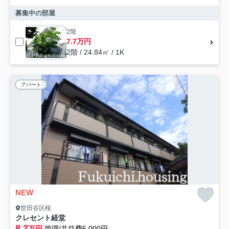
募集中の部屋
2階
7.7万円
2階 / 24.84㎡ / 1K
アパート
NEW
世田谷区桜
クレセント経堂
8.2
万円
管理/共益費5,000円