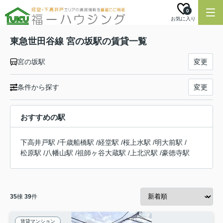
0
お気に入り
東急世田谷線 宮の坂駅の賃貸一覧
宮の坂駅
変更
条件から探す
変更
おすすめの駅
下高井戸駅
/
千歳船橋駅
/
経堂駅
/
桜上水駅
/
明大前駅
/
松原駅
/
八幡山駅
/
祖師ヶ谷大蔵駅
/
上北沢駅
/
豪徳寺駅
35
棟
39
件
賃貸マンション