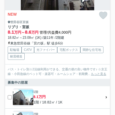
NEW
世田谷区宮坂
リブリ・宮坂
8.1
8.6
万円～
万円
管理/共益費4,000円
18.82㎡～23.09㎡ (1K) /築11年 /2階建
東急世田谷線「宮の坂」駅 徒歩6分
駐輪場
CATV
光ファイバー
宅配ボックス
閑静な住宅地
耐震構造
バス・トイレ別☆2沿線利用ができる、交通の便の良い物件です♪ ☆京王
線・小田急線のペット可・楽器可・ルームシェア・初期費...
もっと見る
募集中の部屋
1階
8.1万円
1階 / 18.82㎡ / 1K
2階