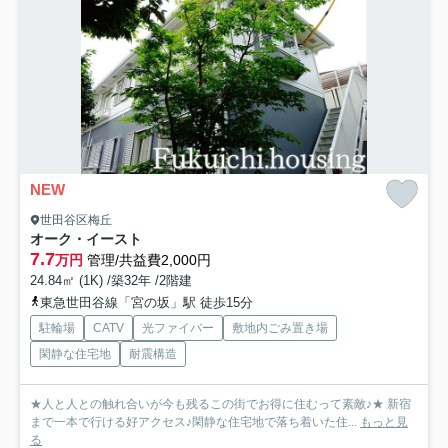
NEW
世田谷区梅丘
オーク・イースト
7.7
万円
管理/共益費2,000円
24.84㎡ (1K) /築32年 /2階建
東急世田谷線「宮の坂」駅 徒歩15分
駐輪場
CATV
光ファイバー
敷地内ごみ置き場
閑静な住宅地
耐震構造
★人と人との触れ合いが今も残るこの街でお得に住むって素敵♪★ 新宿
まで一本で行ける好アクセス♪閑静な住宅地で落ち着いた住...
もっと見
る