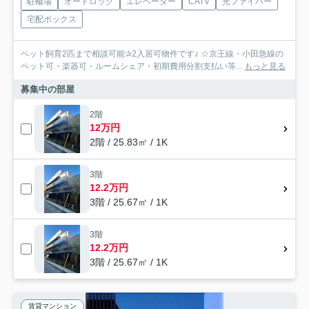
駐輪場
オートロック
エレベーター
CATV
光ファイバー
宅配ボックス
ペット飼育2匹まで相談可能✰2入居可物件です♪ ☆京王線・小田急線の
ペット可・楽器可・ルームシェア・初期費用分割支払い等...
もっと見る
募集中の部屋
2階
12万円
2階 / 25.83㎡ / 1K
3階
12.2万円
3階 / 25.67㎡ / 1K
3階
12.2万円
3階 / 25.67㎡ / 1K
賃貸マンション