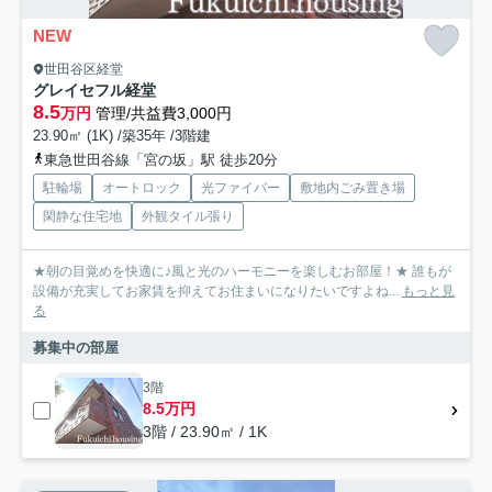
NEW
世田谷区経堂
グレイセフル経堂
8.5
万円
管理/共益費3,000円
23.90㎡ (1K) /築35年 /3階建
東急世田谷線「宮の坂」駅 徒歩20分
駐輪場
オートロック
光ファイバー
敷地内ごみ置き場
閑静な住宅地
外観タイル張り
★朝の目覚めを快適に♪風と光のハーモニーを楽しむお部屋！★ 誰もが
設備が充実してお家賃を抑えてお住まいになりたいですよね...
もっと見
る
募集中の部屋
3階
8.5万円
3階 / 23.90㎡ / 1K