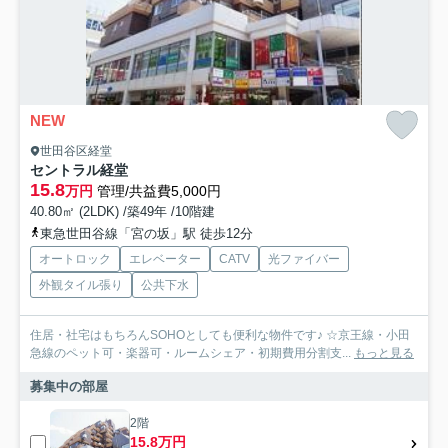
NEW
世田谷区経堂
セントラル経堂
15.8
万円
管理/共益費5,000円
40.80㎡ (2LDK) /築49年 /10階建
東急世田谷線「宮の坂」駅 徒歩12分
オートロック
エレベーター
CATV
光ファイバー
外観タイル張り
公共下水
住居・社宅はもちろんSOHOとしても便利な物件です♪ ☆京王線・小田
急線のペット可・楽器可・ルームシェア・初期費用分割支...
もっと見る
募集中の部屋
2階
15.8万円