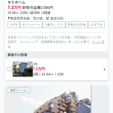
ＮＣホーム
7.2
万円
管理/共益費2,000円
24.84㎡ (1DK) /築38年 /2階建
東急世田谷線「宮の坂」駅 徒歩13分
CATV
光ファイバー
宅配ボックス
閑静な住宅地
公共下水
全居室フローリングのお住まいです♪ ☆京王線・小田急線のペット可・
楽器可・ルームシェア・初期費用分割支払い等…どんな事で...
もっと見
る
募集中の部屋
2階
7.2万円
2階 / 24.84㎡ / 1DK
賃貸マンション