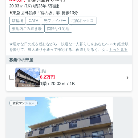
20.03㎡ (1K) /築23年 /2階建
東急世田谷線「宮の坂」駅 徒歩10分
駐輪場
CATV
光ファイバー
宅配ボックス
敷地内ごみ置き場
閑静な住宅地
★暖かな日の光を感じながら…快適な一人暮らしをあなたへ♪♪★ 経堂駅
を降りて、農大通りを通って帰宅する…夜道も明るく、女...
もっと見る
募集中の部屋
1階
8.2万円
1階 / 20.03㎡ / 1K
賃貸マンション