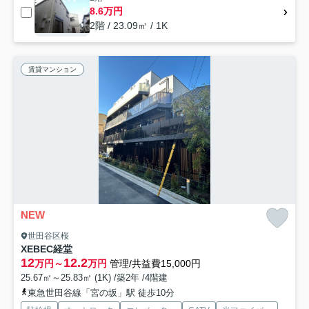
8.6万円
2階 / 23.09㎡ / 1K
賃貸マンション
NEW
世田谷区桜
XEBEC経堂
12
12.2
万円～
万円
管理/共益費15,000円
25.67㎡～25.83㎡ (1K) /築2年 /4階建
東急世田谷線「宮の坂」駅 徒歩10分