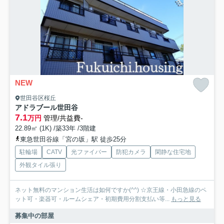
NEW
世田谷区桜丘
アドラブール世田谷
7.1
万円
管理/共益費-
22.89㎡ (1K) /築33年 /3階建
東急世田谷線「宮の坂」駅 徒歩25分
駐輪場
CATV
光ファイバー
防犯カメラ
閑静な住宅地
外観タイル張り
ネット無料のマンション生活は如何ですか(^^) ☆京王線・小田急線のペ
ット可・楽器可・ルームシェア・初期費用分割支払い等...
もっと見る
募集中の部屋