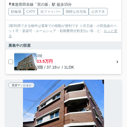
東急世田谷線「宮の坂」駅 徒歩15分
駐輪場
CATV
光ファイバー
閑静な住宅地
公共下水
2駅利用できる物件は電車での移動が便利です ☆京王線・小田急線のペ
ット可・楽器可・ルームシェア・初期費用分割支払い等…ど...
もっと見
る
募集中の部屋
3階
13.5万円
3階 / 37.18㎡ / 1LDK
賃貸マンション