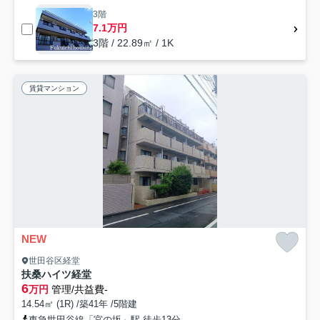
3階
7.1万円
3階 / 22.89㎡ / 1K
賃貸マンション
NEW
世田谷区経堂
扶桑ハイツ経堂
6
万円
管理/共益費-
14.54㎡ (1R) /築41年 /5階建
東急世田谷線「宮の坂」駅 徒歩13分