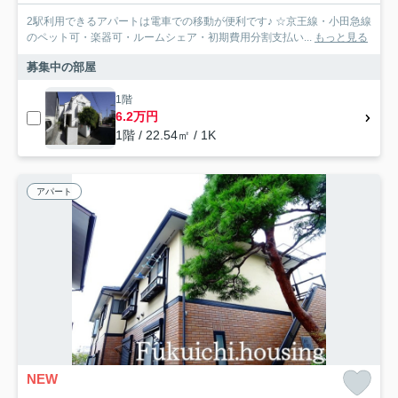
2駅利用できるアパートは電車での移動が便利です♪ ☆京王線・小田急線
のペット可・楽器可・ルームシェア・初期費用分割支払い...
もっと見る
募集中の部屋
1階
6.2万円
1階 / 22.54㎡ / 1K
アパート
NEW