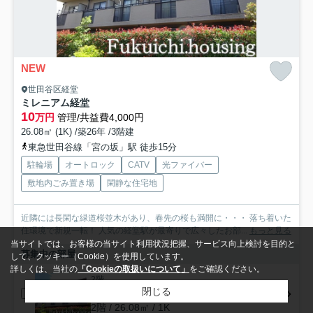
NEW
世田谷区経堂
ミレニアム経堂
10
万円
管理/共益費4,000円
26.08㎡ (1K) /築26年 /3階建
東急世田谷線「宮の坂」駅 徒歩15分
駐輪場
オートロック
CATV
光ファイバー
敷地内ごみ置き場
閑静な住宅地
近隣には長閑な緑道桜並木があり、春先の桜も満開に・・・ 落ち着いた
住環境で新規一転！ 人気の経堂駅が最寄りで広々したお部...
もっと見る
当サイトでは、お客様の当サイト利用状況把握、サービス向上検討を目的と
募集中の部屋
して、クッキー（Cookie）を使用しています。
詳しくは、当社の
「Cookieの取扱いについて」
をご確認ください。
2階
閉じる
10万円
2階 / 26.08㎡ / 1K