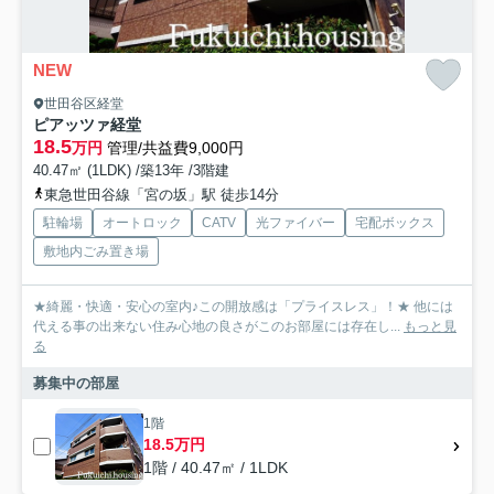
NEW
世田谷区経堂
ピアッツァ経堂
18.5
万円
管理/共益費9,000円
40.47㎡ (1LDK) /築13年 /3階建
東急世田谷線「宮の坂」駅 徒歩14分
駐輪場
オートロック
CATV
光ファイバー
宅配ボックス
敷地内ごみ置き場
★綺麗・快適・安心の室内♪この開放感は「プライスレス」！★ 他には
代える事の出来ない住み心地の良さがこのお部屋には存在し...
もっと見
る
募集中の部屋
1階
18.5万円
1階 / 40.47㎡ / 1LDK