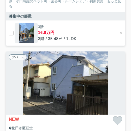
線・小田急線のペット可・楽器可・ルームシェア・初期費用...
もっと見
る
募集中の部屋
3階
16.9万円
3階 / 35.48㎡ / 1LDK
アパート
NEW
世田谷区経堂