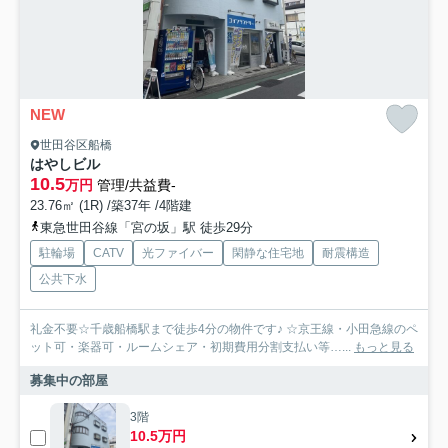
NEW
世田谷区船橋
はやしビル
10.5
万円
管理/共益費-
23.76㎡ (1R) /築37年 /4階建
東急世田谷線「宮の坂」駅 徒歩29分
駐輪場
CATV
光ファイバー
閑静な住宅地
耐震構造
公共下水
礼金不要☆千歳船橋駅まで徒歩4分の物件です♪ ☆京王線・小田急線のペ
ット可・楽器可・ルームシェア・初期費用分割支払い等…...
もっと見る
募集中の部屋
3階
10.5万円