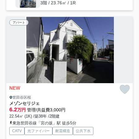
3階 / 23.76㎡ / 1R
アパート
NEW
世田谷区桜
メゾンセリジェ
6.2
万円
管理/共益費3,000円
22.54㎡ (1K) /築38年 /2階建
東急世田谷線「宮の坂」駅 徒歩5分
CATV
光ファイバー
耐震構造
公共下水