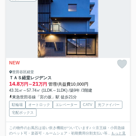
NEW
世田谷区経堂
ＴＡＳ経堂レジデンス
14.8
21
万円～
万円
管理/共益費10,000円
43.31㎡～57.74㎡ (1LDK～1LDK) /築9年 /3階建
東急世田谷線「宮の坂」駅 徒歩21分
駐輪場
オートロック
エレベーター
CATV
光ファイバー
宅配ボックス
この物件のお風呂は追い炊き機能がついています♪ ☆京王線・小田急線
のペット可・楽器可・ルームシェア・初期費用分割支払い等...
もっと見