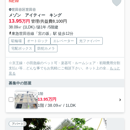
NEW
世田谷区世田谷
メゾン アイティー キング
13.95
万円
管理/共益費8,100円
38.09㎡ (1LDK) /築1年 /5階建
東急世田谷線「宮の坂」駅 徒歩12分
駐輪場
オートロック
エレベーター
光ファイバー
宅配ボックス
防犯カメラ
☆京王線・小田急線のペット可・楽器可・ルームシェア・初期費用分割
支払い等…どんな事でもお気軽にご相談下さい。ネット上の全...
もっと
見る
募集中の部屋
1階
13.95万円
1階 / 38.09㎡ / 1LDK
アパート