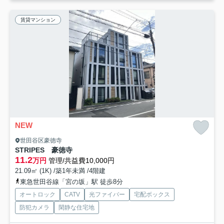
賃貸マンション
NEW
世田谷区豪徳寺
STRIPES 豪徳寺
11.2
万円
管理/共益費10,000円
21.09㎡ (1K) /築1年未満 /4階建
東急世田谷線「宮の坂」駅 徒歩8分
オートロック
CATV
光ファイバー
宅配ボックス
防犯カメラ
閑静な住宅地