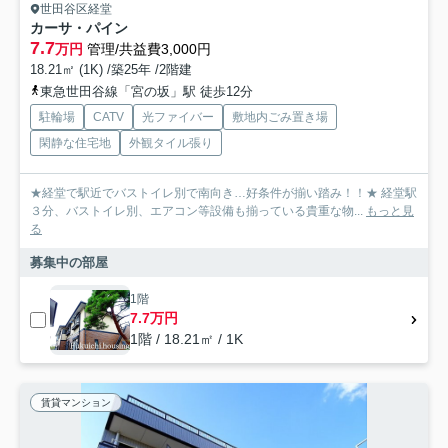
世田谷区経堂
カーサ・パイン
7.7
万円
管理/共益費3,000円
18.21㎡ (1K) /築25年 /2階建
東急世田谷線「宮の坂」駅 徒歩12分
駐輪場
CATV
光ファイバー
敷地内ごみ置き場
閑静な住宅地
外観タイル張り
★経堂で駅近でバストイレ別で南向き…好条件が揃い踏み！！★ 経堂駅
３分、バストイレ別、エアコン等設備も揃っている貴重な物...
もっと見
る
募集中の部屋
1階
7.7万円
1階 / 18.21㎡ / 1K
賃貸マンション