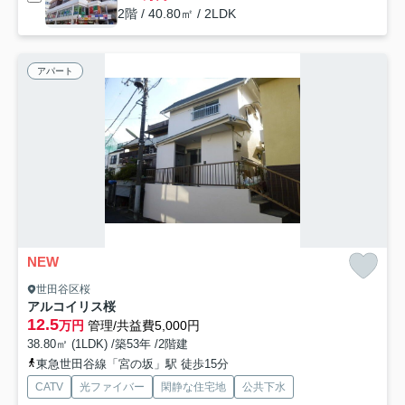
2階 / 40.80㎡ / 2LDK
アパート
NEW
世田谷区桜
アルコイリス桜
12.5
万円
管理/共益費5,000円
38.80㎡ (1LDK) /築53年 /2階建
東急世田谷線「宮の坂」駅 徒歩15分
CATV
光ファイバー
閑静な住宅地
公共下水