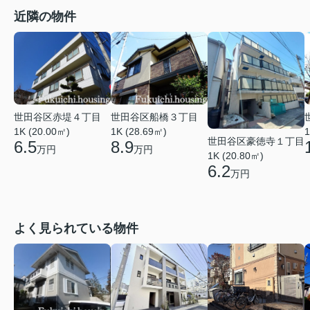
近隣の物件
世田谷区赤堤４丁目
世田谷区船橋３丁目
1K (20.00㎡)
1K (28.69㎡)
1
世田谷区豪徳寺１丁目
6.5
8.9
万円
万円
1K (20.80㎡)
6.2
万円
よく見られている物件