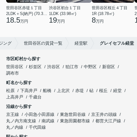
世田谷区赤堤１丁目
渋谷区初台１丁目
世田谷区桜丘４丁目
2LDK＋S(納戸) (70.38㎡)
1LDK (33.98㎡)
1R (18.78㎡)
2
18.5
19
8
万円
万円
万円
ジング
世田谷区の賃貸一覧
経堂駅
グレイセフル経堂
市区町村から探す
世田谷区
杉並区
渋谷区
狛江市
中野区
新宿区
調布市
町名から探す
松原
下高井戸
船橋
上北沢
赤堤
砧
桜丘
経堂
上高井戸
千歳台
沿線から探す
京王線
小田急小田原線
東急世田谷線
京王井の頭線
丸ノ内方南支線
南武線
東急田園都市線
都営大江戸線
丸ノ内線
千代田線
駅から探す