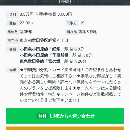
【外観】
8.5万円 管理/共益費 3,000円
賃料
23.90㎡
1K
面積
間取り
築35年
3階/3階建
築年数
所在階
東京都
世田谷区
経堂
４丁目
所在地
小田急小田原線
「
経堂
」駅 徒歩8分
交通
小田急小田原線
「
千歳船橋
」駅 徒歩8分
東急世田谷線
「
宮の坂
」駅 徒歩20分
★初期費用分割・カード決済可能！ご希望条件とあわせ
備考
てまずはお気軽にご相談下さい★素敵なお部屋探し！笑
顔がある楽しい時間！諦めない気持ちをテーマにたくさ
んのプランをご提案致します★ホームページは未公開物
件や新着物件！特別キャンペーン物件など多数掲載して
いますので是非ご覧下さいませ！
LINEからお問い合わせ
無料