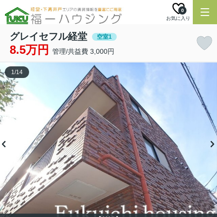
0
お気に入り
グレイセフル経堂
空室1
8.5万円
管理/共益費 3,000円
1
/
14