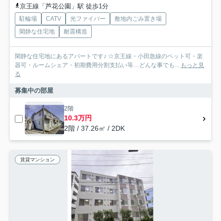
京王線「芦花公園」駅 徒歩1分
駐輪場
CATV
光ファイバー
敷地内ごみ置き場
閑静な住宅地
耐震構造
閑静な住宅地にあるアパートです♪ ☆京王線・小田急線のペット可・楽
器可・ルームシェア・初期費用分割支払い等…どんな事でも...
もっと見
る
募集中の部屋
2階
10.3万円
2階 / 37.26㎡ / 2DK
賃貸マンション