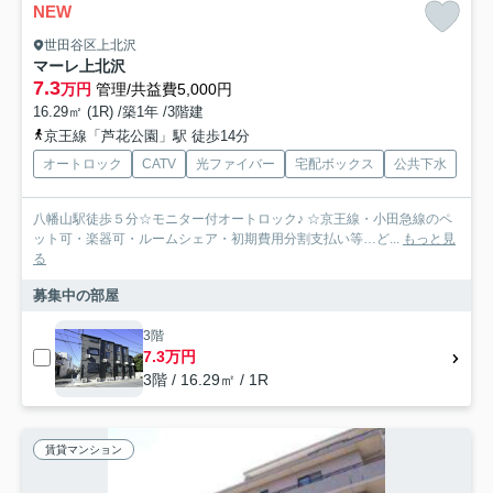
NEW
世田谷区上北沢
マーレ上北沢
7.3
万円
管理/共益費5,000円
16.29㎡ (1R) /築1年 /3階建
京王線「芦花公園」駅 徒歩14分
オートロック
CATV
光ファイバー
宅配ボックス
公共下水
八幡山駅徒歩５分☆モニター付オートロック♪ ☆京王線・小田急線のペ
ット可・楽器可・ルームシェア・初期費用分割支払い等…ど...
もっと見
る
募集中の部屋
3階
7.3万円
3階 / 16.29㎡ / 1R
賃貸マンション