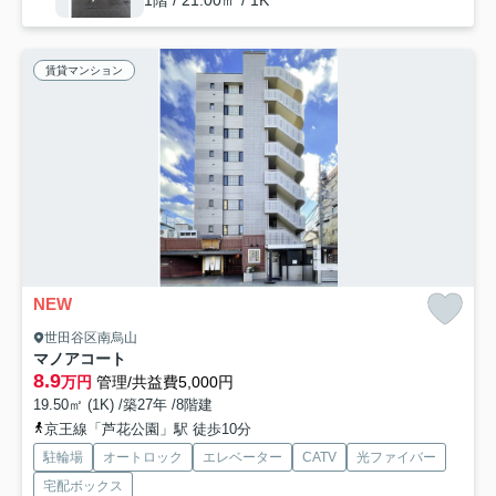
1階 / 21.00㎡ / 1K
賃貸マンション
NEW
世田谷区南烏山
マノアコート
8.9
万円
管理/共益費5,000円
19.50㎡ (1K) /築27年 /8階建
京王線「芦花公園」駅 徒歩10分
駐輪場
オートロック
エレベーター
CATV
光ファイバー
宅配ボックス