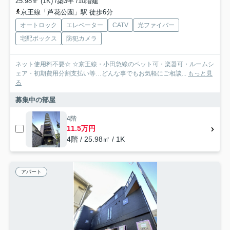
25.98㎡ (1K) /築3年 /10階建
京王線「芦花公園」駅 徒歩6分
オートロック
エレベーター
CATV
光ファイバー
宅配ボックス
防犯カメラ
ネット使用料不要☆ ☆京王線・小田急線のペット可・楽器可・ルームシ
ェア・初期費用分割支払い等…どんな事でもお気軽にご相談...
もっと見
る
募集中の部屋
4階
11.5万円
4階 / 25.98㎡ / 1K
アパート