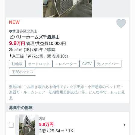
NEW
世田谷区北烏山
ビバリーホームズ千歳烏山
9.9
万円
管理/共益費10,000円
25.54㎡ (1K) /築9年 /4階建
京王線「芦花公園」駅 徒歩10分
駐輪場
オートロック
エレベーター
CATV
光ファイバー
宅配ボックス
敷地内にごみ置き場のある物件です♪ ☆京王線・小田急線のペット可・
楽器可・ルームシェア・初期費用分割支払い等…どんな事で...
もっと見
る
募集中の部屋
2階
9.9万円
2階 / 25.54㎡ / 1K