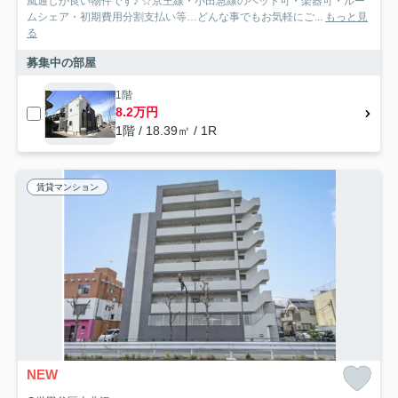
風通しが良い物件です♪ ☆京王線・小田急線のペット可・楽器可・ルー
ムシェア・初期費用分割支払い等…どんな事でもお気軽にご...
もっと見
る
募集中の部屋
1階
8.2万円
1階 / 18.39㎡ / 1R
賃貸マンション
NEW