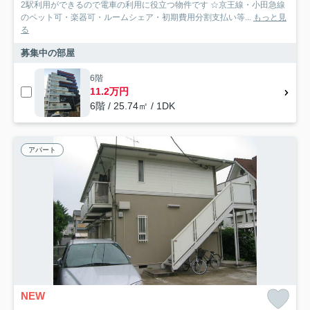
2駅利用ができるので電車の利用に役立つ物件です ☆京王線・小田急線
のペット可・楽器可・ルームシェア・初期費用分割支払い等...
もっと見
る
募集中の部屋
6階
11.2万円
6階 / 25.74㎡ / 1DK
アパート
NEW