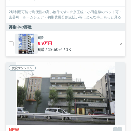
2駅利用可能で利便性の高い物件です♪ ☆京王線・小田急線のペット可・
楽器可・ルームシェア・初期費用分割支払い等…どんな事...
もっと見る
募集中の部屋
6階
8.9万円
6階 / 19.50㎡ / 1K
賃貸マンション
NEW