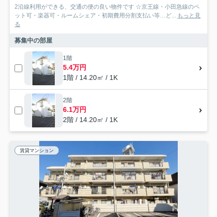
2沿線利用ができる、交通の便の良い物件です ☆京王線・小田急線のペ
ット可・楽器可・ルームシェア・初期費用分割支払い等…ど...
もっと見
る
募集中の部屋
1階
5.4万円
1階 / 14.20㎡ / 1K
2階
6.1万円
2階 / 14.20㎡ / 1K
賃貸マンション