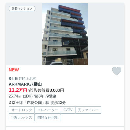
賃貸マンション
NEW
世田谷区上北沢
ARKMARK八幡山
11.2
万円
管理/共益費8,000円
25.74㎡ (1DK) /築3年 /9階建
京王線「芦花公園」駅 徒歩13分
オートロック
エレベーター
CATV
光ファイバー
宅配ボックス
閑静な住宅地