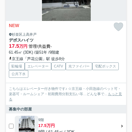
NEW
杉並区上高井戸
デボスハイツ
17.5
万円
管理/共益費-
61.45㎡ (3DK) /築51年 /9階建
京王線「芦花公園」駅 徒歩8分
駐輪場
エレベーター
CATV
光ファイバー
宅配ボックス
公共下水
こちらはエレベーター付き物件です♪ ☆京王線・小田急線のペット可・
楽器可・ルームシェア・初期費用分割支払い等…どんな事で...
もっと見
る
募集中の部屋
9階
17.5万円
9階 / 61.45㎡ / 3DK