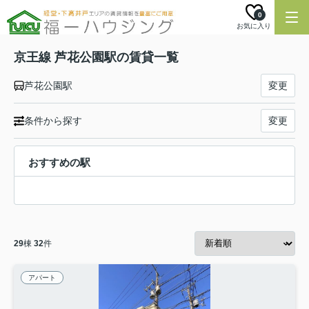
0
お気に入り
京王線 芦花公園駅の賃貸一覧
芦花公園駅
変更
条件から探す
変更
おすすめの駅
29
棟
32
件
アパート