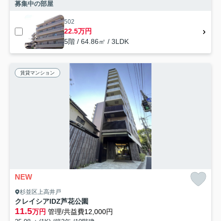
募集中の部屋
502
22.5万円
5階 / 64.86㎡ / 3LDK
賃貸マンション
NEW
杉並区上高井戸
クレイシアIDZ芦花公園
11.5
万円
管理/共益費12,000円