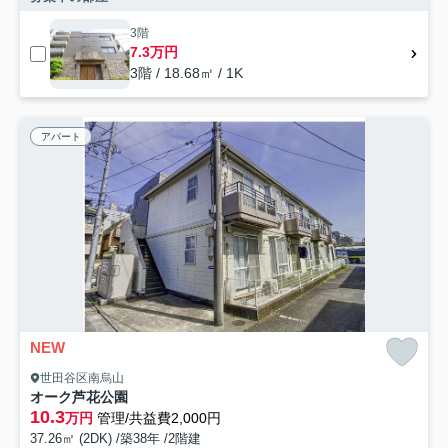
3階
7.3万円
3階 / 18.68㎡ / 1K
アパート
NEW
世田谷区南烏山
オーク芦花公園
10.3
万円
管理/共益費2,000円
37.26㎡ (2DK) /築38年 /2階建