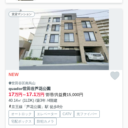
賃貸マンション
NEW
世田谷区南烏山
quador世田谷芦花公園
17
17.1
万円～
万円
管理/共益費15,000円
40.14㎡ (1LDK) /築3年 /4階建
京王線「芦花公園」駅 徒歩8分
オートロック
エレベーター
CATV
光ファイバー
宅配ボックス
防犯カメラ