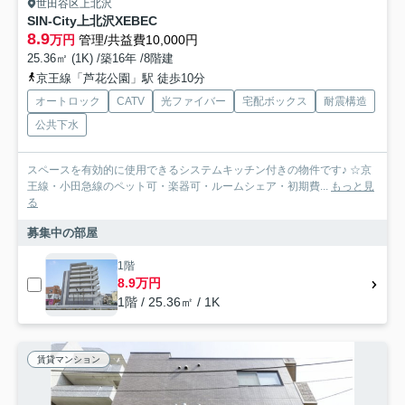
世田谷区上北沢
SIN-City上北沢XEBEC
8.9
万円
管理/共益費10,000円
25.36㎡ (1K) /築16年 /8階建
京王線「芦花公園」駅 徒歩10分
オートロック
CATV
光ファイバー
宅配ボックス
耐震構造
公共下水
スペースを有効的に使用できるシステムキッチン付きの物件です♪ ☆京
王線・小田急線のペット可・楽器可・ルームシェア・初期費...
もっと見
る
募集中の部屋
1階
8.9万円
1階 / 25.36㎡ / 1K
賃貸マンション