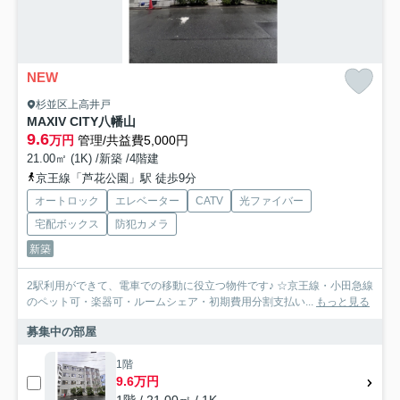
NEW
杉並区上高井戸
MAXIV CITY八幡山
9.6
万円
管理/共益費5,000円
21.00㎡ (1K) /新築 /4階建
京王線「芦花公園」駅 徒歩9分
オートロック
エレベーター
CATV
光ファイバー
宅配ボックス
防犯カメラ
新築
2駅利用ができて、電車での移動に役立つ物件です♪ ☆京王線・小田急線
のペット可・楽器可・ルームシェア・初期費用分割支払い...
もっと見る
募集中の部屋
1階
9.6万円