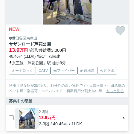
NEW
世田谷区南烏山
サザンロード芦花公園
13.9
万円
管理/共益費3,000円
40.46㎡ (1LDK) /築1年 /3階建
京王線「芦花公園」駅 徒歩9分
オートロック
CATV
光ファイバー
耐震構造
公共下水
利用可能な駅が2駅あり、利便性の高い物件です♪ ☆京王線・小田急線の
ペット可・楽器可・ルームシェア・初期費用分割支払い等...
もっと見る
募集中の部屋
2-3階
13.9万円
2-3階 / 40.46㎡ / 1LDK