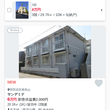
3階
8万円
3階 / 29.70㎡ / 1DK＋S(納戸)
アパート
NEW
世田谷区南烏山
サンデミナ
6
万円
管理/共益費2,000円
20.18㎡ (1K) /築35年 /2階建
京王線「芦花公園」駅 徒歩6分