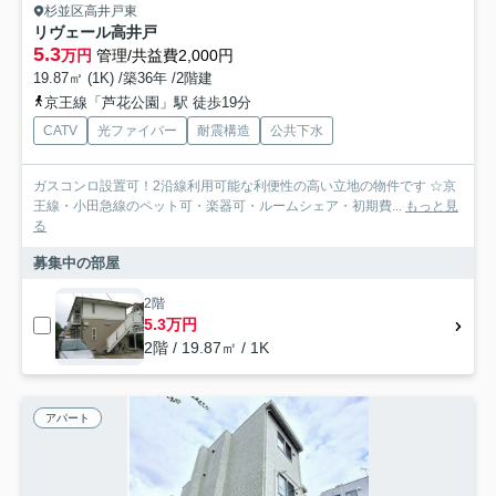
杉並区高井戸東
リヴェール高井戸
5.3
万円
管理/共益費2,000円
19.87㎡ (1K) /築36年 /2階建
京王線「芦花公園」駅 徒歩19分
CATV
光ファイバー
耐震構造
公共下水
ガスコンロ設置可！2沿線利用可能な利便性の高い立地の物件です ☆京
王線・小田急線のペット可・楽器可・ルームシェア・初期費...
もっと見
る
募集中の部屋
2階
5.3万円
2階 / 19.87㎡ / 1K
アパート