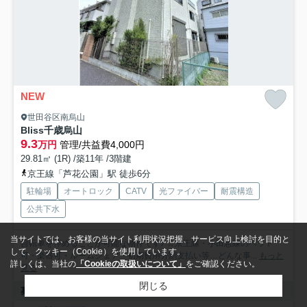
NEW
世田谷区南烏山
Bliss千歳烏山
9.3
万円
管理/共益費4,000円
29.81㎡ (1R) /築11年 /3階建
京王線「芦花公園」駅 徒歩6分
駐輪場
オートロック
CATV
光ファイバー
耐震構造
公共下水
当サイトでは、お客様の当サイト利用状況把握、サービス向上検討を目的と
自転車を停めることが可能な物件です♪ ☆京王線・小田急線のペット
して、クッキー（Cookie）を使用しています。
可・楽器可・ルームシェア・初期費用分割支払い等…どんな事...
もっと
詳しくは、当社の
「Cookieの取扱いについて」
をご確認ください。
見る
閉じる
募集中の部屋