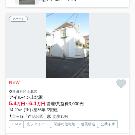
アパート
NEW
世田谷区上北沢
アイルイン上北沢
5.4
6.1
万円～
万円
管理/共益費3,000円
14.20㎡ (1K) /築36年 /2階建
京王線「芦花公園」駅 徒歩13分
CATV
光ファイバー
閑静な住宅地
耐震構造
公共下水