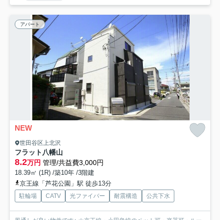
アパート
NEW
世田谷区上北沢
フラット八幡山
8.2
万円
管理/共益費3,000円
18.39㎡ (1R) /築10年 /3階建
京王線「芦花公園」駅 徒歩13分
駐輪場
CATV
光ファイバー
耐震構造
公共下水