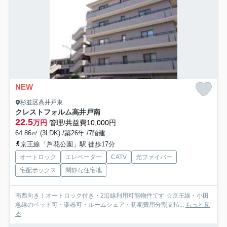
NEW
杉並区高井戸東
クレストフォルム高井戸南
22.5
万円
管理/共益費10,000円
64.86㎡ (3LDK) /築26年 /7階建
京王線「芦花公園」駅 徒歩17分
オートロック
エレベーター
CATV
光ファイバー
宅配ボックス
閑静な住宅地
南西向き！オートロック付き・2沿線利用可能物件です ☆京王線・小田
急線のペット可・楽器可・ルームシェア・初期費用分割支払...
もっと見
る