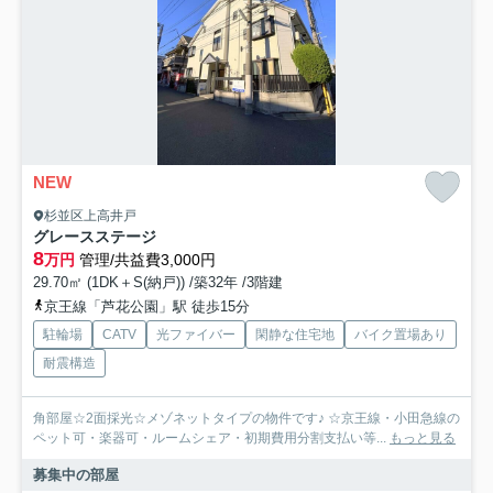
NEW
杉並区上高井戸
グレースステージ
8
万円
管理/共益費3,000円
29.70㎡ (1DK＋S(納戸)) /築32年 /3階建
京王線「芦花公園」駅 徒歩15分
駐輪場
CATV
光ファイバー
閑静な住宅地
バイク置場あり
耐震構造
角部屋☆2面採光☆メゾネットタイプの物件です♪ ☆京王線・小田急線の
ペット可・楽器可・ルームシェア・初期費用分割支払い等...
もっと見る
募集中の部屋