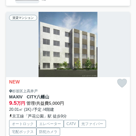
賃貸マンション
NEW
杉並区上高井戸
MAXIV CITY八幡山
9.5
万円
管理/共益費5,000円
20.01㎡ (1K) /予定 /4階建
京王線「芦花公園」駅 徒歩9分
オートロック
エレベーター
CATV
光ファイバー
宅配ボックス
防犯カメラ