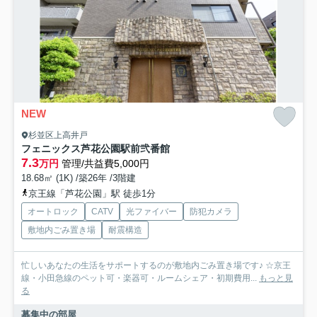
NEW
杉並区上高井戸
フェニックス芦花公園駅前弐番館
7.3
万円
管理/共益費5,000円
18.68㎡ (1K) /築26年 /3階建
京王線「芦花公園」駅 徒歩1分
オートロック
CATV
光ファイバー
防犯カメラ
敷地内ごみ置き場
耐震構造
忙しいあなたの生活をサポートするのが敷地内ごみ置き場です♪ ☆京王
線・小田急線のペット可・楽器可・ルームシェア・初期費用...
もっと見
る
募集中の部屋