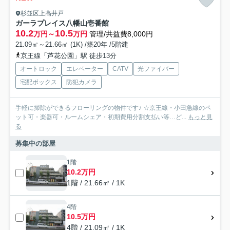
杉並区上高井戸
ガーラプレイス八幡山壱番館
10.2
10.5
万円～
万円
管理/共益費8,000円
21.09㎡～21.66㎡ (1K) /築20年 /5階建
京王線「芦花公園」駅 徒歩13分
オートロック
エレベーター
CATV
光ファイバー
宅配ボックス
防犯カメラ
手軽に掃除ができるフローリングの物件です♪ ☆京王線・小田急線のペ
ット可・楽器可・ルームシェア・初期費用分割支払い等…ど...
もっと見
る
募集中の部屋
1階
10.2万円
1階 / 21.66㎡ / 1K
4階
10.5万円
4階 / 21.09㎡ / 1K