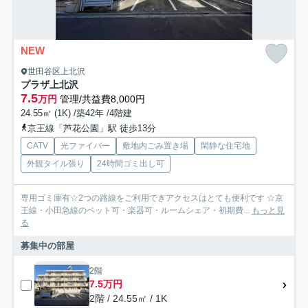
NEW
世田谷区上北沢
プラザ上北沢
7.5
万円
管理/共益費8,000円
24.55㎡ (1K) /築42年 /4階建
京王線「芦花公園」駅 徒歩13分
CATV
光ファイバー
敷地内ごみ置き場
閑静な住宅地
外観タイル張り
24時間ゴミ出し可
専用ゴミ庫有☆2つの路線をご利用できアクセスはとても便利です ☆京
王線・小田急線のペット可・楽器可・ルームシェア・初期費...
もっと見
る
募集中の部屋
2階
7.5万円
2階 / 24.55㎡ / 1K