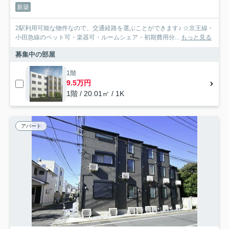
新築
2駅利用可能な物件なので、交通経路を選ぶことができます♪ ☆京王線・
小田急線のペット可・楽器可・ルームシェア・初期費用分...
もっと見る
募集中の部屋
1階
9.5万円
1階 / 20.01㎡ / 1K
アパート