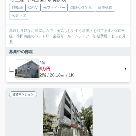
駐輪場
CATV
光ファイバー
閑静な住宅地
耐震構造
公共下水
風通し良好なお部屋なので、換気もしやすく清潔さを保てます♪ ☆京王
線・小田急線のペット可・楽器可・ルームシェア・初期費用...
もっと見
る
募集中の部屋
2階
6万円
2階 / 20.18㎡ / 1K
賃貸マンション