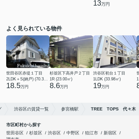
13
万円
よく見られている物件
世田谷区赤堤１丁目
杉並区下高井戸２丁目
渋谷区初台１丁目
2LDK＋S(納戸) (70.38㎡)
1R (23.00㎡)
1LDK (33.98㎡)
1
18.5
8.6
19
万円
万円
万円
グ
渋谷区の賃貸一覧
参宮橋駅
TREE TOPS 代々木
市区町村から探す
世田谷区
杉並区
渋谷区
中野区
狛江市
新宿区