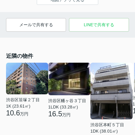
メールで共有する
LINEで共有する
近隣の物件
渋谷区笹塚２丁目
渋谷区幡ヶ谷３丁目
1
1K (23.61㎡)
1LDK (33.28㎡)
10.6
16.5
万円
万円
渋谷区本町５丁目
1DK (38.01㎡)