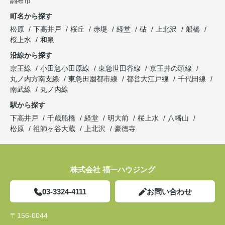
調布市
町名から探す
松原
下高井戸
桜丘
赤堤
経堂
砧
上北沢
船橋
桜上水
和泉
沿線から探す
京王線
小田急小田原線
東急世田谷線
京王井の頭線
丸ノ内方南支線
東急田園都市線
都営大江戸線
千代田線
南武線
丸ノ内線
駅から探す
下高井戸
千歳船橋
経堂
明大前
桜上水
八幡山
松原
祖師ヶ谷大蔵
上北沢
豪徳寺
株式会社 福一ハウジング
03-3324-4111
お問い合わせ
〒156-0044