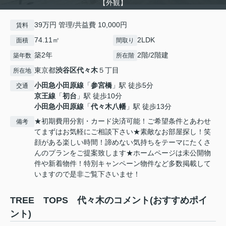
【外観】
39万円 管理/共益費 10,000円
賃料
74.11㎡
2LDK
面積
間取り
築2年
2階/2階建
築年数
所在階
東京都
渋谷区
代々木
５丁目
所在地
小田急小田原線
「
参宮橋
」駅 徒歩5分
交通
京王線
「
初台
」駅 徒歩10分
小田急小田原線
「
代々木八幡
」駅 徒歩13分
★初期費用分割・カード決済可能！ご希望条件とあわせ
備考
てまずはお気軽にご相談下さい★素敵なお部屋探し！笑
顔がある楽しい時間！諦めない気持ちをテーマにたくさ
んのプランをご提案致します★ホームページは未公開物
件や新着物件！特別キャンペーン物件など多数掲載して
いますので是非ご覧下さいませ！
TREE TOPS 代々木のコメント(おすすめポイ
ント)