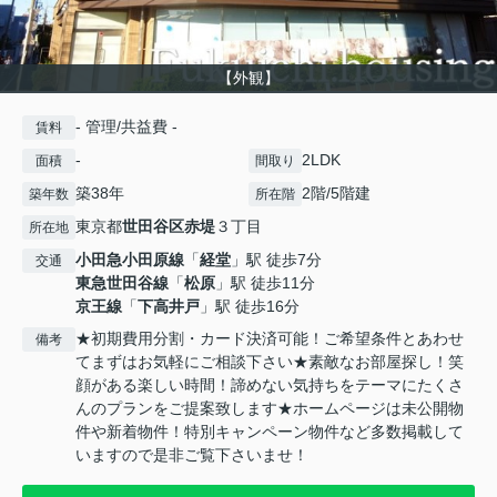
【外観】
- 管理/共益費 -
賃料
-
2LDK
面積
間取り
築38年
2階/5階建
築年数
所在階
東京都
世田谷区
赤堤
３丁目
所在地
小田急小田原線
「
経堂
」駅 徒歩7分
交通
東急世田谷線
「
松原
」駅 徒歩11分
京王線
「
下高井戸
」駅 徒歩16分
★初期費用分割・カード決済可能！ご希望条件とあわせ
備考
てまずはお気軽にご相談下さい★素敵なお部屋探し！笑
顔がある楽しい時間！諦めない気持ちをテーマにたくさ
んのプランをご提案致します★ホームページは未公開物
件や新着物件！特別キャンペーン物件など多数掲載して
いますので是非ご覧下さいませ！