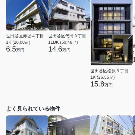
世田谷区赤堤４丁目
世田谷区代田３丁目
1K (20.00㎡)
1LDK (59.46㎡)
6.5
14.6
万円
万円
1
世田谷区松原５丁目
1K (26.55㎡)
15.8
万円
よく見られている物件