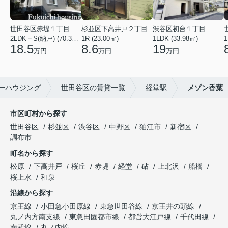
世田谷区赤堤１丁目
杉並区下高井戸２丁目
渋谷区初台１丁目
2LDK＋S(納戸) (70.38㎡)
1R (23.00㎡)
1LDK (33.98㎡)
1
18.5
8.6
19
万円
万円
万円
一ハウジング
世田谷区の賃貸一覧
経堂駅
メゾン香葉
市区町村から探す
世田谷区
杉並区
渋谷区
中野区
狛江市
新宿区
調布市
町名から探す
松原
下高井戸
桜丘
赤堤
経堂
砧
上北沢
船橋
桜上水
和泉
沿線から探す
京王線
小田急小田原線
東急世田谷線
京王井の頭線
丸ノ内方南支線
東急田園都市線
都営大江戸線
千代田線
南武線
丸ノ内線