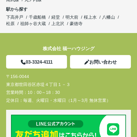
駅から探す
下高井戸
千歳船橋
経堂
明大前
桜上水
八幡山
松原
祖師ヶ谷大蔵
上北沢
豪徳寺
株式会社 福一ハウジング
03-3324-4111
お問い合わせ
〒156-0044
東京都世田谷区赤堤４丁目１－３
営業時間：
10：00～18：30
定休日：
毎週、火曜日・水曜日（1月～3月 無休営業）