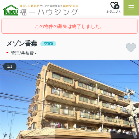
0
お気に入り
この物件の募集は終了しました。
メゾン香葉
空室0
-
管理/共益費 -
1
/
1