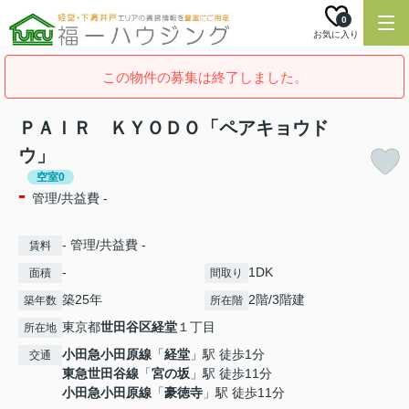
0
お気に入り
この物件の募集は終了しました。
ＰＡＩＲ ＫＹＯＤＯ「ペアキョウド
ウ」
空室0
-
管理/共益費 -
- 管理/共益費 -
賃料
-
1DK
面積
間取り
築25年
2階/3階建
築年数
所在階
東京都
世田谷区
経堂
１丁目
所在地
小田急小田原線
「
経堂
」駅 徒歩1分
交通
東急世田谷線
「
宮の坂
」駅 徒歩11分
小田急小田原線
「
豪徳寺
」駅 徒歩11分