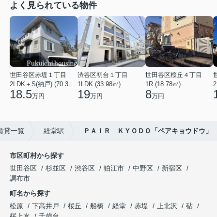
よく見られている物件
世田谷区赤堤１丁目
渋谷区初台１丁目
世田谷区桜丘４丁目
2LDK＋S(納戸) (70.38㎡)
1LDK (33.98㎡)
1R (18.78㎡)
2
18.5
19
8
万円
万円
万円
賃貸一覧
経堂駅
ＰＡＩＲ ＫＹＯＤＯ「ペアキョウドウ」
市区町村から探す
世田谷区
杉並区
渋谷区
狛江市
中野区
新宿区
調布市
町名から探す
松原
下高井戸
桜丘
船橋
経堂
赤堤
上北沢
砧
桜上水
千歳台