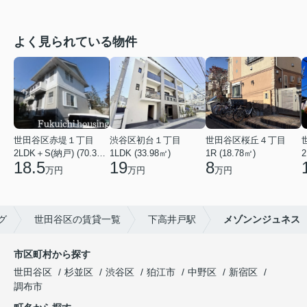
よく見られている物件
世田谷区赤堤１丁目
渋谷区初台１丁目
世田谷区桜丘４丁目
2LDK＋S(納戸) (70.38㎡)
1LDK (33.98㎡)
1R (18.78㎡)
2
18.5
19
8
万円
万円
万円
グ
世田谷区の賃貸一覧
下高井戸駅
メゾンンジュネス
市区町村から探す
世田谷区
杉並区
渋谷区
狛江市
中野区
新宿区
調布市