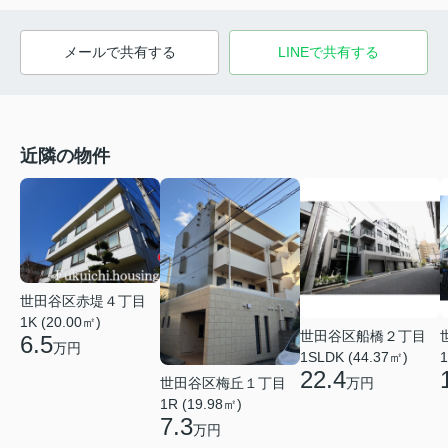
メールで共有する
LINEで共有する
近隣の物件
世田谷区赤堤４丁目
1K (20.00㎡)
世田谷区船橋２丁目
6.5
万円
1
1SLDK (44.37㎡)
22.4
世田谷区梅丘１丁目
万円
1R (19.98㎡)
7.3
万円