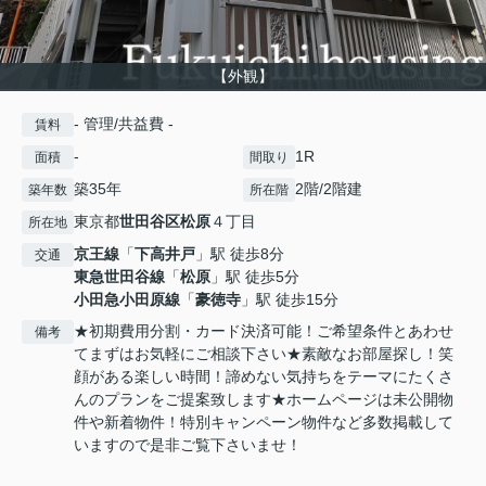
【外観】
- 管理/共益費 -
賃料
-
1R
面積
間取り
築35年
2階/2階建
築年数
所在階
東京都
世田谷区
松原
４丁目
所在地
京王線
「
下高井戸
」駅 徒歩8分
交通
東急世田谷線
「
松原
」駅 徒歩5分
小田急小田原線
「
豪徳寺
」駅 徒歩15分
★初期費用分割・カード決済可能！ご希望条件とあわせ
備考
てまずはお気軽にご相談下さい★素敵なお部屋探し！笑
顔がある楽しい時間！諦めない気持ちをテーマにたくさ
んのプランをご提案致します★ホームページは未公開物
件や新着物件！特別キャンペーン物件など多数掲載して
いますので是非ご覧下さいませ！