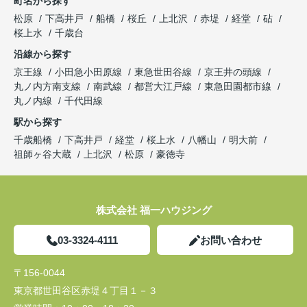
町名から探す
松原
下高井戸
船橋
桜丘
上北沢
赤堤
経堂
砧
桜上水
千歳台
沿線から探す
京王線
小田急小田原線
東急世田谷線
京王井の頭線
丸ノ内方南支線
南武線
都営大江戸線
東急田園都市線
丸ノ内線
千代田線
駅から探す
千歳船橋
下高井戸
経堂
桜上水
八幡山
明大前
祖師ヶ谷大蔵
上北沢
松原
豪徳寺
株式会社 福一ハウジング
03-3324-4111
お問い合わせ
〒156-0044
東京都世田谷区赤堤４丁目１－３