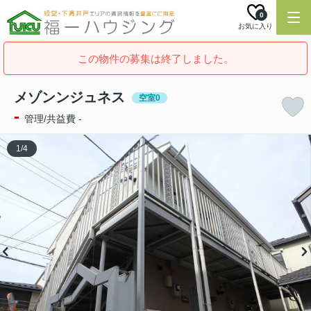
0
お気に入り
この物件の募集は終了しました。
メゾンンジュネス
空室0
-
管理/共益費 -
1
/
4