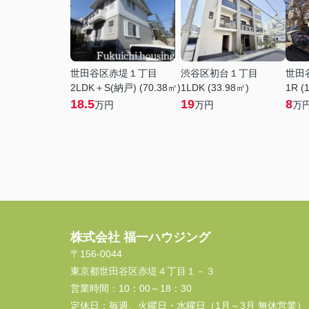
世田谷区赤堤１丁目
渋谷区初台１丁目
世田
2LDK＋S(納戸) (70.38㎡)
1LDK (33.98㎡)
1R (
18.5
19
8
万円
万円
万
株式会社 福一ハウジング
〒156-0044
東京都世田谷区赤堤４丁目１－３
営業時間：
10：00～18：30
定休日：
毎週、火曜日・水曜日（1月～3月 無休営業）