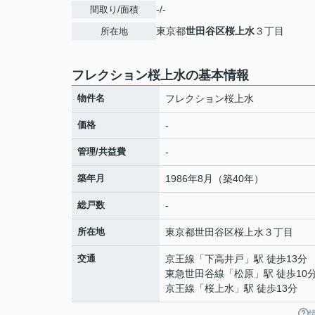
-/-
間取り/面積
東京都
世田谷区
桜上水
３丁目
所在地
フレクション桜上水の基本情報
物件名
フレクション桜上水
価格
-
管理/共益費
-
築年月
1986年8月（築40年）
総戸数
-
所在地
東京都
世田谷区
桜上水
３丁目
交通
京王線
「
下高井戸
」駅 徒歩13分
東急世田谷線
「
松原
」駅 徒歩10
京王線
「
桜上水
」駅 徒歩13分