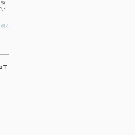
！特
てい
の見方
３丁