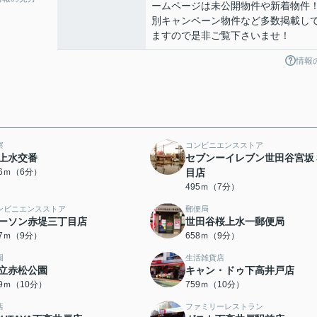
ームページは未公開物件や新着物件
別キャンペーン物件など多数掲載し
ますので是非ご覧下さいませ！
情報
察
コンビニエンスストア
上水交番
セブンーイレブン世田谷宮坂
76ｍ（6分）
目店
495ｍ（7分）
ンビニエンスストア
郵便局
ーソン赤堤三丁目店
世田谷桜上水一郵便局
47ｍ（9分）
658ｍ（9分）
園
生活雑貨店
立赤松公園
キャン・ドゥ下高井戸店
39ｍ（10分）
759ｍ（10分）
店
ファミリーレストラン