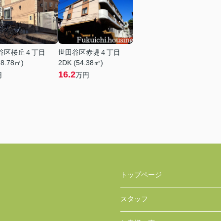
谷区桜丘４丁目
世田谷区赤堤４丁目
18.78㎡)
2DK (54.38㎡)
16.2
円
万円
トップページ
スタッフ