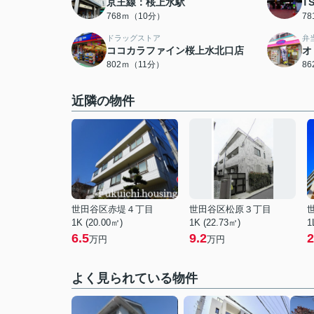
京王線：桜上水駅
T
768ｍ（10分）
7
ドラッグストア
弁
ココカラファイン桜上水北口店
オ
802ｍ（11分）
8
近隣の物件
世田谷区赤堤４丁目
世田谷区松原３丁目
1K (20.00㎡)
1K (22.73㎡)
1
6.5
9.2
2
万円
万円
よく見られている物件