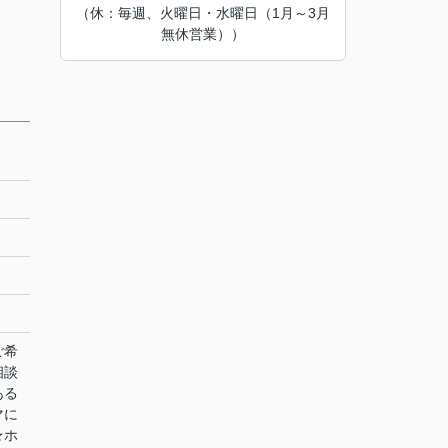
（休：毎週、火曜日・水曜日（1月～3月
無休営業））
ご希
相談
ある
マに
★ホ