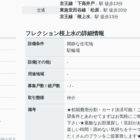
京王線
「
下高井戸
」駅 徒歩13分
東急世田谷線
「
松原
」駅 徒歩10分
交通
京王線
「
桜上水
」駅 徒歩13分
フレクション桜上水の詳細情報
設備条件
閑静な住宅地
駐輪場
設備(その他)
-
用途地域
-
募集戸数 / 総戸数
- / -
取引態様
仲介
備考
★初期費用分割・カード決済可能！
望条件とあわせてまずはお気軽にご
分
下さい★素敵なお部屋探し！笑顔が
楽しい時間！諦めない気持ちをテー
たくさんのプランをご提案致します
情報の見方