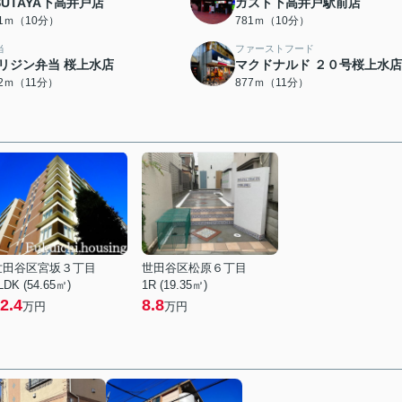
SUTAYA下高井戸店
ガスト下高井戸駅前店
81ｍ（10分）
781ｍ（10分）
当
ファーストフード
リジン弁当 桜上水店
マクドナルド ２０号桜上水店
62ｍ（11分）
877ｍ（11分）
世田谷区宮坂３丁目
世田谷区松原６丁目
LDK (54.65㎡)
1R (19.35㎡)
2.4
8.8
万円
万円