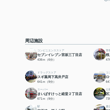
周辺施設
コンビニエンスストア
警
セブンイレブン宮坂三丁目店
桜
436ｍ（6分）
4
ドラッグストア
コ
スギ薬局下高井戸店
ロ
641ｍ（9分）
6
スーパー
公
まいばすけっと経堂２丁目店
区
671ｍ（9分）
7
駅
書