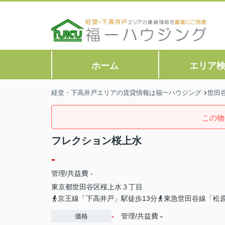
ホーム
エリア
経堂・下高井戸エリアの賃貸情報は福一ハウジング
世田
この物
フレクション桜上水
-
管理/共益費 -
東京都
世田谷区
桜上水
３丁目
京王線「下高井戸」駅徒歩13分
東急世田谷線「松原
-
管理/共益費
-
価格