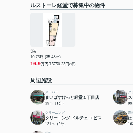
ルストーレ経堂で募集中の物件
3階
10.73坪 (35.48㎡)
16.9
万円(15750.23円/坪)
周辺施設
スーパー
ク
まいばすけっと経堂１丁目店
ス
39ｍ（1分）
9
クリーニング
寿
クリーニング ドルチェ エビス
は
121ｍ（2分）
1