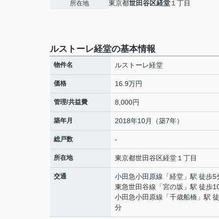
東京都
世田谷区
経堂
１丁目
所在地
ルストーレ経堂の基本情報
物件名
ルストーレ経堂
価格
16.9万円
管理/共益費
8,000円
築年月
2018年10月（築7年）
総戸数
-
所在地
東京都
世田谷区
経堂
１丁目
交通
小田急小田原線
「
経堂
」駅 徒歩5
東急世田谷線
「
宮の坂
」駅 徒歩1
小田急小田原線
「
千歳船橋
」駅 徒
分