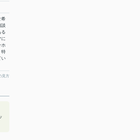
ご希
相談
ある
マに
★ホ
！特
てい
の見方
ッ