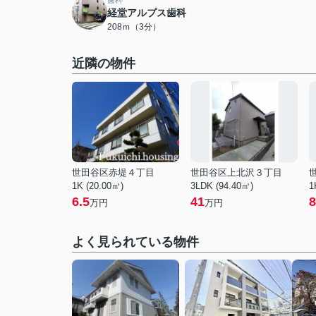
歯科
経堂アルプス歯科
208ｍ（3分）
近隣の物件
世田谷区赤堤４丁目
世田谷区上北沢３丁目
1K (20.00㎡)
3LDK (94.40㎡)
1
6.5
41
8
万円
万円
よく見られている物件