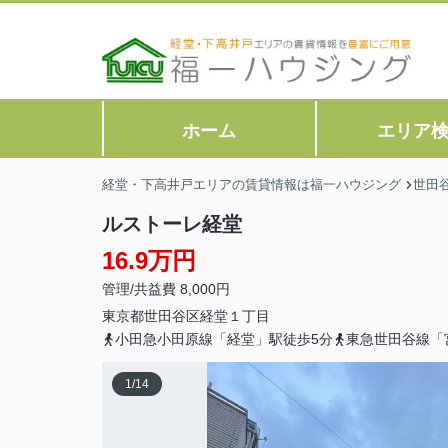
ホーム
エリア
経堂・下高井戸エリアの賃貸情報は福一ハウジング
世田
ルストーレ経堂
16.9万円
管理/共益費 8,000円
東京都
世田谷区
経堂
１丁目
小田急小田原線「経堂」駅徒歩5分
東急世田谷線「
1
/
14