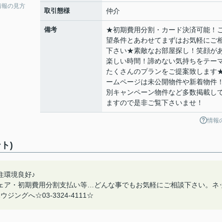
情報の見方
取引態様
仲介
備考
★初期費用分割・カード決済可能！
望条件とあわせてまずはお気軽にご
下さい★素敵なお部屋探し！笑顔が
楽しい時間！諦めない気持ちをテー
たくさんのプランをご提案致します
ームページは未公開物件や新着物件
別キャンペーン物件など多数掲載し
ますので是非ご覧下さいませ！
情報
ト)
住環境良好♪
ェア・初期費用分割支払い等…どんな事でもお気軽にご相談下さい。ネ
グへ☆03-3324-4111☆