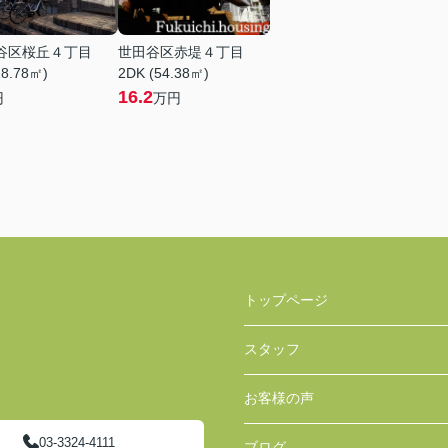
谷区桜丘４丁目
世田谷区赤堤４丁目
18.78㎡)
2DK (54.38㎡)
16.2
円
万円
トップページ
スタッフ
お客様の声
03-3324-4111
ブログ