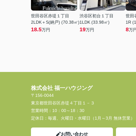
世田谷区赤堤１丁目
渋谷区初台１丁目
世田
2LDK＋S(納戸) (70.38㎡)
1LDK (33.98㎡)
1R (
18.5
19
8
万円
万円
万
株式会社 福一ハウジング
〒156-0044
東京都世田谷区赤堤４丁目１－３
営業時間：
10：00～18：30
定休日：
毎週、火曜日・水曜日（1月～3月 無休営業）
お問い合わせ