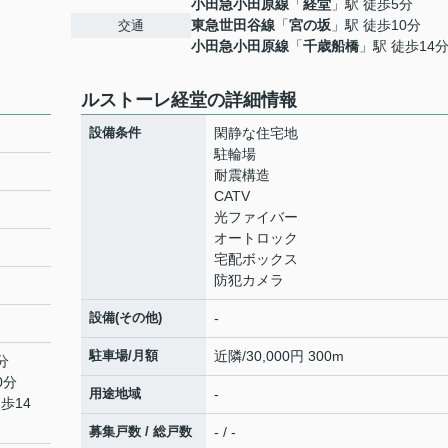
小田急小田原線
「
経堂
」駅 徒歩5分
東急世田谷線
「
宮の坂
」駅 徒歩10分
交通
小田急小田原線
「
千歳船橋
」駅 徒歩14
ルストーレ経堂の詳細情報
設備条件
閑静な住宅地
駐輪場
耐震構造
CATV
光ファイバー
オートロック
宅配ボックス
防犯カメラ
設備(その他)
-
駐車場/月額
近隣/30,000円 300m
分
0分
用途地域
-
歩14
募集戸数 / 総戸数
- / -