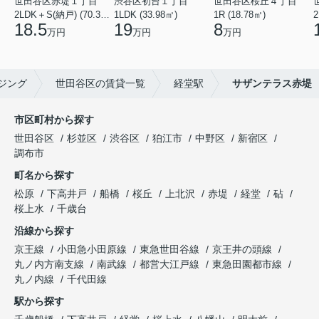
世田谷区赤堤１丁目
渋谷区初台１丁目
世田谷区桜丘４丁目
2LDK＋S(納戸) (70.38㎡)
1LDK (33.98㎡)
1R (18.78㎡)
2
18.5
19
8
万円
万円
万円
ジング
世田谷区の賃貸一覧
経堂駅
サザンテラス赤堤
市区町村から探す
世田谷区
杉並区
渋谷区
狛江市
中野区
新宿区
調布市
町名から探す
松原
下高井戸
船橋
桜丘
上北沢
赤堤
経堂
砧
桜上水
千歳台
沿線から探す
京王線
小田急小田原線
東急世田谷線
京王井の頭線
丸ノ内方南支線
南武線
都営大江戸線
東急田園都市線
丸ノ内線
千代田線
駅から探す