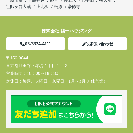
千歳船橋
下高井戸
経堂
桜上水
八幡山
明大前
祖師ヶ谷大蔵
上北沢
松原
豪徳寺
株式会社 福一ハウジング
03-3324-4111
お問い合わせ
〒156-0044
東京都世田谷区赤堤４丁目１－３
営業時間：
10：00～18：30
定休日：
毎週、火曜日・水曜日（1月～3月 無休営業）