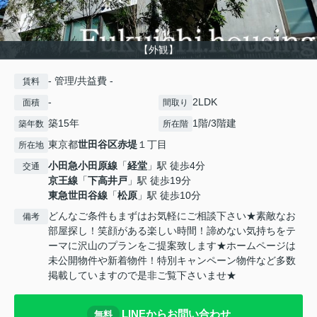
【外観】
- 管理/共益費 -
賃料
-
2LDK
面積
間取り
築15年
1階/3階建
築年数
所在階
東京都
世田谷区
赤堤
１丁目
所在地
小田急小田原線
「
経堂
」駅 徒歩4分
交通
京王線
「
下高井戸
」駅 徒歩19分
東急世田谷線
「
松原
」駅 徒歩10分
どんなご条件もまずはお気軽にご相談下さい★素敵なお
備考
部屋探し！笑顔がある楽しい時間！諦めない気持ちをテ
ーマに沢山のプランをご提案致します★ホームページは
未公開物件や新着物件！特別キャンペーン物件など多数
掲載していますので是非ご覧下さいませ★
LINEからお問い合わせ
無料