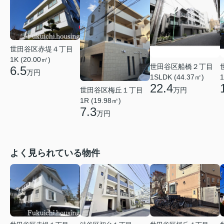
世田谷区赤堤４丁目
1K (20.00㎡)
世田谷区船橋２丁目
6.5
万円
1
1SLDK (44.37㎡)
22.4
世田谷区梅丘１丁目
万円
1R (19.98㎡)
7.3
万円
よく見られている物件