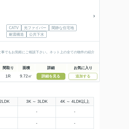
CATV
光ファイバー
閑静な住宅地
耐震構造
公共下水
な事でもお気軽にご相談下さい。ネット上の全ての物件の紹介
間取り
面積
詳細
お気に入り
1R
9.72㎡
詳細を見る
追加する
2LDK
3K ～ 3LDK
4K ～ 4LDK以上
-
-
-
-