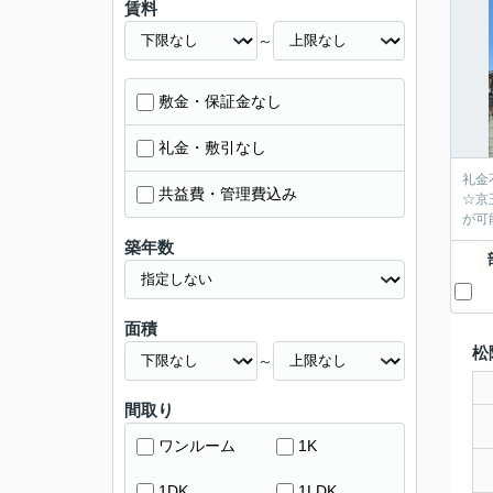
賃料
～
敷金・保証金なし
礼金・敷引なし
礼金
共益費・管理費込み
☆京
が可
築年数
面積
松
～
間取り
ワンルーム
1K
1DK
1LDK