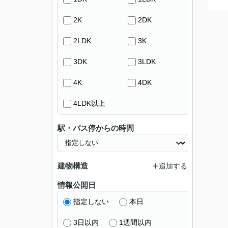
2K
2DK
2LDK
3K
3DK
3LDK
4K
4DK
4LDK以上
駅・バス停からの時間
建物構造
追加する
情報公開日
指定しない
本日
3日以内
1週間以内