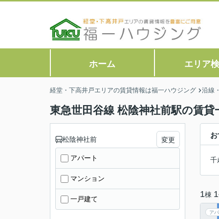
ホーム
エリア
経堂・下高井戸エリアの賃貸情報は福一ハウジング
沿線
東急世田谷線 松陰神社前駅の賃貸
お
松陰神社前
変更
アパート
千
マンション
1
1
棟
一戸建て
アパ