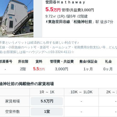
世田谷Ｈａｔｈａｗａｙ
5.5
万円
管理/共益費3,000円
9.72㎡ (1R) /築5年 /2階建
東急世田谷線
「
松陰神社前
」駅 徒歩7分
不要というメリットは経済的にも得する嬉しい利点です♪
王線・小田急線のペット可・楽器可・ルームシェア・初期費用分割支払い等…どん
能♪お部屋探しは福一ハウジングへ☆03-3324-4111☆
部屋番号
所在階
賃料
管理費・共益費
敷金/保証金
礼金
5.5
-
2階
3,000円
1ヶ月
0ヶ月
万円
陰神社前の掲載物件の家賃相場
1R ～ 1K
1DK ～ 1LDK
2K ～ 
家賃相場
5.5万円
-
-
空室件数
1室
-
-