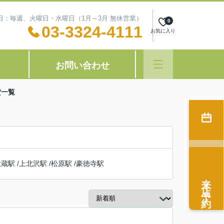
定休日：毎週、火曜日・水曜日（1月～3月 無休営業）
0
03-3324-4111
お気に入り
お問い合わせ
貸一覧
大蔵駅
/
上北沢駅
/
松原駅
/
豪徳寺駅
来店予約