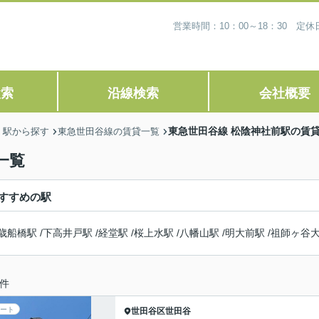
営業時間：10：00～18：30 
検索
沿線検索
会社概要
東急世田谷線 松陰神社前駅の賃
・駅から探す
東急世田谷線の賃貸一覧
一覧
すすめの駅
歳船橋駅
/
下高井戸駅
/
経堂駅
/
桜上水駅
/
八幡山駅
/
明大前駅
/
祖師ヶ谷
件
ート
世田谷区
世田谷