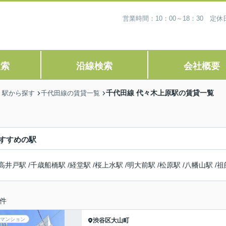
営業時間：10：00～18：30 
検索
沿線検索
会社概要
千代田線 代々木上原駅の賃貸一覧
・駅から探す
千代田線の賃貸一覧
すすめの駅
高井戸駅
/
千歳船橋駅
/
経堂駅
/
桜上水駅
/
明大前駅
/
松原駅
/
八幡山駅
/
祖
件
マンション
渋谷区
大山町