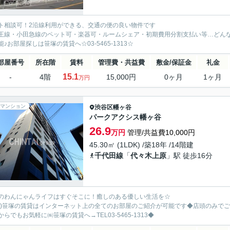
ト相談可！2沿線利用ができる、交通の便の良い物件です
王線・小田急線のペット可・楽器可・ルームシェア・初期費用分割支払い等…どん
能♪お部屋探しは笹塚の賃貸へ☆03-5465-1313☆
部屋番号
所在階
賃料
管理費・共益費
敷金/保証金
礼金
15.1
-
4階
15,000円
0ヶ月
1ヶ月
万円
マンション
渋谷区
幡ヶ谷
パークアクシス幡ヶ谷
26.9
万円
管理/共益費10,000円
45.30㎡ (1LDK) /築18年 /14階建
千代田線
「
代々木上原
」駅 徒歩16分
のわんにゃんライフはすぐそこに！癒しのある優しい生活を☆
株)笹塚の賃貸はインターネット上の全てのお部屋のご紹介が可能です◆店頭のみで
からでもお気軽に㈱笹塚の賃貸へ→TEL03-5465-1313◆