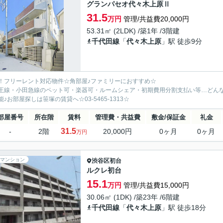
グランパセオ代々木上原Ⅱ
31.5
万円
管理/共益費20,000円
53.31㎡ (2LDK) /築1年 /3階建
千代田線
「
代々木上原
」駅 徒歩9分
！フリーレント対応物件☆角部屋♪ファミリーにおすすめ☆
王線・小田急線のペット可・楽器可・ルームシェア・初期費用分割支払い等…どん
能♪お部屋探しは笹塚の賃貸へ☆03-5465-1313☆
部屋番号
所在階
賃料
管理費・共益費
敷金/保証金
礼金
31.5
-
2階
20,000円
0ヶ月
0ヶ月
万円
マンション
渋谷区
初台
ルクレ初台
15.1
万円
管理/共益費15,000円
30.06㎡ (1DK) /築23年 /6階建
千代田線
「
代々木上原
」駅 徒歩18分