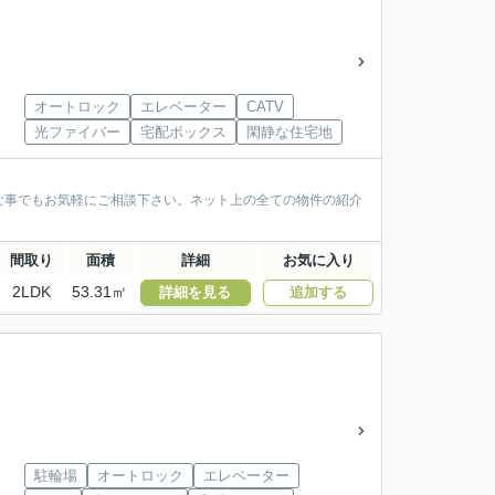
オートロック
エレベーター
CATV
光ファイバー
宅配ボックス
閑静な住宅地
な事でもお気軽にご相談下さい。ネット上の全ての物件の紹介
間取り
面積
詳細
お気に入り
2LDK
53.31㎡
詳細を見る
追加する
駐輪場
オートロック
エレベーター