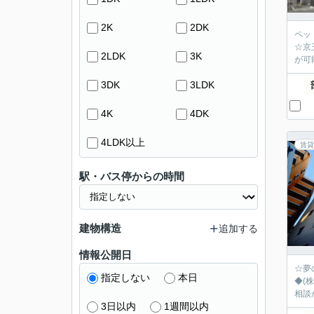
2K
2DK
ペッ
☆京
2LDK
3K
が可
3DK
3LDK
4K
4DK
4LDK以上
賃貸
駅・バス停からの時間
建物構造
追加する
情報公開日
☆夢
指定しない
本日
◆(
相談
3日以内
1週間以内