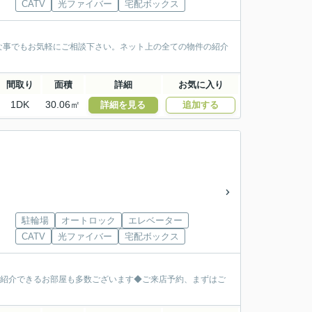
CATV
光ファイバー
宅配ボックス
な事でもお気軽にご相談下さい。ネット上の全ての物件の紹介
間取り
面積
詳細
お気に入り
1DK
30.06㎡
詳細を見る
追加する
駐輪場
オートロック
エレベーター
CATV
光ファイバー
宅配ボックス
ご紹介できるお部屋も多数ございます◆ご来店予約、まずはご