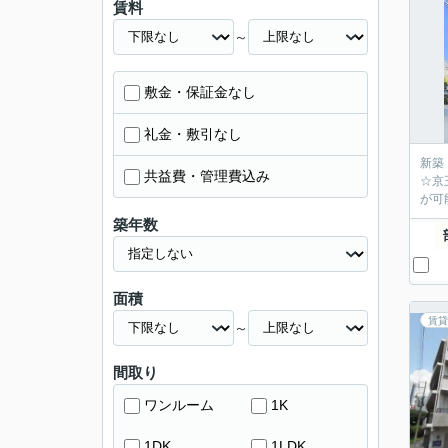
賃料
～
敷金・保証金なし
礼金・敷引なし
新築
共益費・管理費込み
☆京
が可
築年数
面積
賃貸
～
間取り
ワンルーム
1K
1DK
1LDK