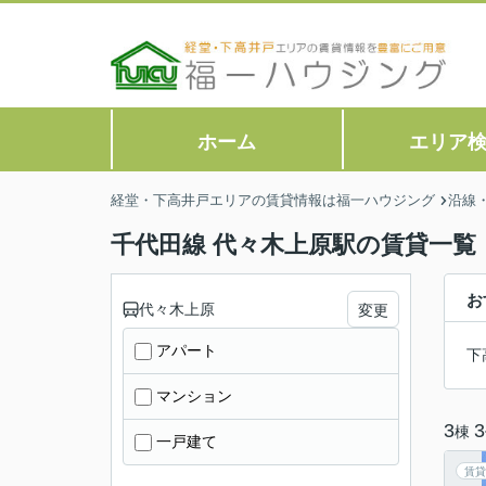
ホーム
エリア
経堂・下高井戸エリアの賃貸情報は福一ハウジング
沿線
千代田線 代々木上原駅の賃貸一覧
お
代々木上原
変更
アパート
下
マンション
3
3
棟
一戸建て
賃貸