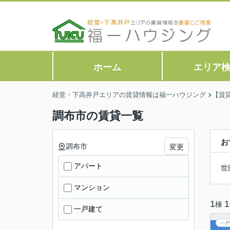
ホーム
エリア
経堂・下高井戸エリアの賃貸情報は福一ハウジング
【賃
調布市の賃貸一覧
お
調布市
変更
アパート
世
マンション
1
1
棟
一戸建て
一戸