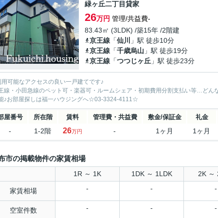
緑ヶ丘二丁目貸家
26
万円
管理/共益費-
83.43㎡ (3LDK) /築15年 /2階建
京王線
「
仙川
」駅 徒歩10分
京王線
「
千歳烏山
」駅 徒歩19分
京王線
「
つつじヶ丘
」駅 徒歩23分
利用可能なアクセスの良い一戸建てです♪
王線・小田急線のペット可・楽器可・ルームシェア・初期費用分割支払い等…どん
能♪お部屋探しは福一ハウジングへ☆03-3324-4111☆
部屋番号
所在階
賃料
管理費・共益費
敷金/保証金
礼金
26
-
1-2階
-
1ヶ月
1ヶ月
万円
布市の掲載物件の家賃相場
1R ～ 1K
1DK ～ 1LDK
2K ～ 
-
-
-
家賃相場
-
-
-
空室件数