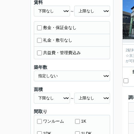
賃料
～
敷金・保証金なし
礼金・敷引なし
2駅
共益費・管理費込み
☆京
が可
築年数
面積
調
～
間取り
ワンルーム
1K
1DK
1LDK