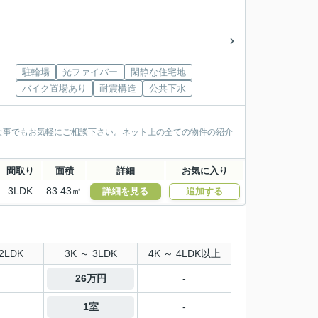
駐輪場
光ファイバー
閑静な住宅地
バイク置場あり
耐震構造
公共下水
な事でもお気軽にご相談下さい。ネット上の全ての物件の紹介
間取り
面積
詳細
お気に入り
3LDK
83.43㎡
詳細を見る
追加する
2LDK
3K ～ 3LDK
4K ～ 4LDK以上
26万円
-
1室
-