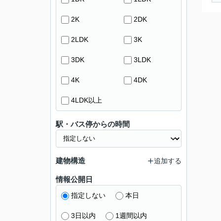
2K
2DK
2LDK
3K
3DK
3LDK
4K
4DK
4LDK以上
駅・バス停からの時間
建物構造
追加する
情報公開日
指定しない
本日
3日以内
1週間以内