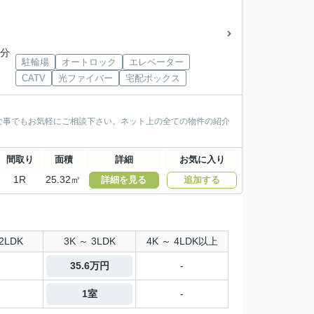
9分
駐輪場
オートロック
エレベーター
CATV
光ファイバー
宅配ボックス
な事でもお気軽にご相談下さい。ネット上の全ての物件の紹介
間取り
面積
詳細
お気に入り
1R
25.32㎡
詳細を見る
追加する
2LDK
3K ～ 3LDK
4K ～ 4LDK以上
35.6万円
-
1室
-