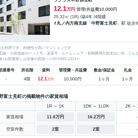
ラクラス中野弥生町
12.1
万円
管理/共益費10,000円
25.32㎡ (1R) /築4年 /4階建
丸ノ内方南支線
「
中野富士見町
」駅 徒歩
線を利用でき、利便性が高いマンションです
王線・小田急線のペット可・楽器可・ルームシェア・初期費用分割支払い等…どん
能♪お部屋探しは笹塚の賃貸へ☆03-5465-1313☆
部屋番号
所在階
賃料
管理費・共益費
敷金/保証金
礼金
12.1
-
4階
10,000円
1ヶ月
1ヶ月
万円
野富士見町の掲載物件の家賃相場
1R ～ 1K
1DK ～ 1LDK
2K ～ 
家賃相場
11.6万円
16.2万円
-
空室件数
2室
2室
-