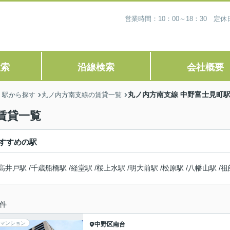
営業時間：10：00～18：30 
検索
沿線検索
会社概要
丸ノ内方南支線 中野富士見町
・駅から探す
丸ノ内方南支線の賃貸一覧
賃貸一覧
すすめの駅
高井戸駅
/
千歳船橋駅
/
経堂駅
/
桜上水駅
/
明大前駅
/
松原駅
/
八幡山駅
/
祖
件
マンション
中野区
南台