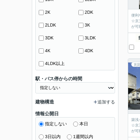
2K
2DK
便利
☆京
2LDK
3K
が可
3DK
3LDK
4K
4DK
4LDK以上
賃貸
駅・バス停からの時間
建物構造
追加する
情報公開日
築浅
指定しない
本日
☆京
が可
3日以内
1週間以内