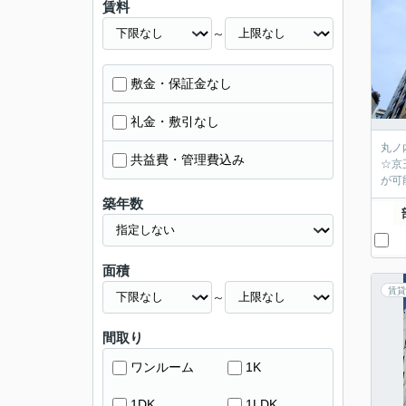
賃料
～
敷金・保証金なし
礼金・敷引なし
丸ノ
共益費・管理費込み
☆京
が可
築年数
面積
賃貸
～
間取り
ワンルーム
1K
1DK
1LDK