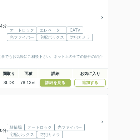
4分
オートロック
エレベーター
CATV
光ファイバー
宅配ボックス
防犯カメラ
な事でもお気軽にご相談下さい。ネット上の全ての物件の紹介
間取り
面積
詳細
お気に入り
3LDK
78.13㎡
詳細を見る
追加する
駐輪場
オートロック
光ファイバー
0分
宅配ボックス
防犯カメラ