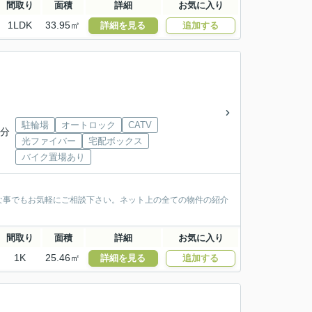
間取り
面積
詳細
お気に入り
1LDK
33.95㎡
詳細を見る
追加する
駐輪場
オートロック
CATV
8分
光ファイバー
宅配ボックス
バイク置場あり
な事でもお気軽にご相談下さい。ネット上の全ての物件の紹介
間取り
面積
詳細
お気に入り
1K
25.46㎡
詳細を見る
追加する