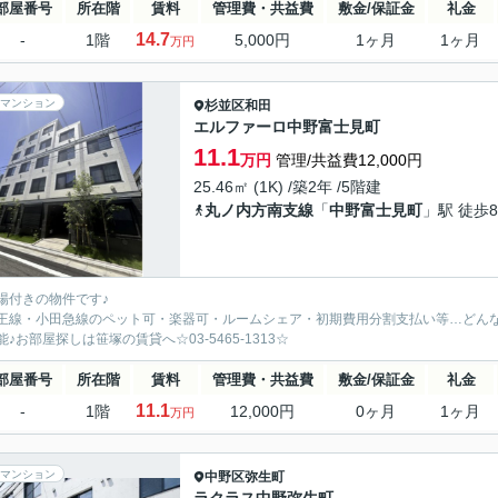
部屋番号
所在階
賃料
管理費・共益費
敷金/保証金
礼金
14.7
-
1階
5,000円
1ヶ月
1ヶ月
万円
マンション
杉並区
和田
エルファーロ中野富士見町
11.1
万円
管理/共益費12,000円
25.46㎡ (1K) /築2年 /5階建
丸ノ内方南支線
「
中野富士見町
」駅 徒歩
場付きの物件です♪
王線・小田急線のペット可・楽器可・ルームシェア・初期費用分割支払い等…どん
能♪お部屋探しは笹塚の賃貸へ☆03-5465-1313☆
部屋番号
所在階
賃料
管理費・共益費
敷金/保証金
礼金
11.1
-
1階
12,000円
0ヶ月
1ヶ月
万円
マンション
中野区
弥生町