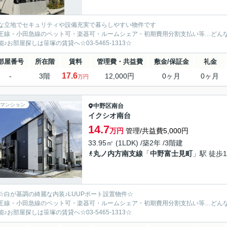
な立地でセキュリティや設備充実で暮らしやすい物件です
王線・小田急線のペット可・楽器可・ルームシェア・初期費用分割支払い等…どん
能♪お部屋探しは笹塚の賃貸へ☆03-5465-1313☆
部屋番号
所在階
賃料
管理費・共益費
敷金/保証金
礼金
17.6
-
3階
12,000円
0ヶ月
0ヶ月
万円
マンション
中野区
南台
イクシオ南台
14.7
万円
管理/共益費5,000円
33.95㎡ (1LDK) /築2年 /3階建
丸ノ内方南支線
「
中野富士見町
」駅 徒歩1
☆白が基調の綺麗な内装♪LUUPポート設置物件☆
王線・小田急線のペット可・楽器可・ルームシェア・初期費用分割支払い等…どん
能♪お部屋探しは笹塚の賃貸へ☆03-5465-1313☆