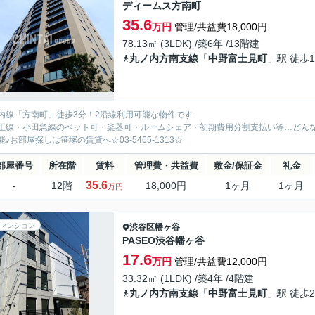
ディームス方南町
35.6
万円
管理/共益費18,000円
78.13㎡ (3LDK) /築6年 /13階建
丸ノ内方南支線
「
中野富士見町
」駅 徒歩1
内線「方南町」徒歩3分！2沿線利用可能な物件です
王線・小田急線のペット可・楽器可・ルームシェア・初期費用分割支払い等…どん
能♪お部屋探しは笹塚の賃貸へ☆03-5465-1313☆
部屋番号
所在階
賃料
管理費・共益費
敷金/保証金
礼金
35.6
-
12階
18,000円
1ヶ月
1ヶ月
万円
マンション
渋谷区
幡ヶ谷
PASEO渋谷幡ヶ谷
17.6
万円
管理/共益費12,000円
33.32㎡ (1LDK) /築4年 /4階建
丸ノ内方南支線
「
中野富士見町
」駅 徒歩2