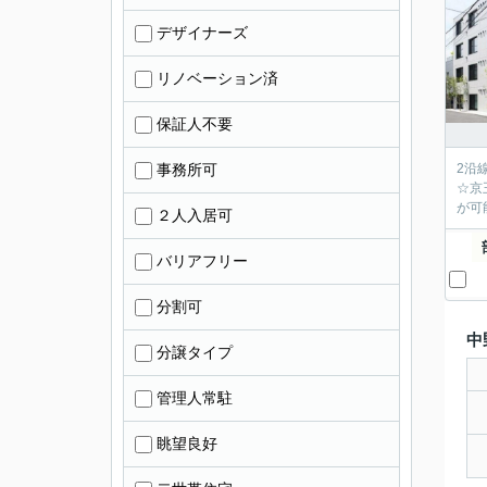
デザイナーズ
リノベーション済
保証人不要
事務所可
2沿
☆京
が可
２人入居可
バリアフリー
分割可
中
分譲タイプ
管理人常駐
眺望良好