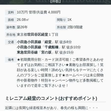
【外観】
10万円 管理/共益費 4,000円
賃料
26.08㎡
1K
面積
間取り
築26年
2階/3階建
築年数
所在階
東京都
世田谷区
経堂
１丁目
所在地
小田急小田原線
「
経堂
」駅 徒歩8分
交通
小田急小田原線
「
千歳船橋
」駅 徒歩10分
東急世田谷線
「
宮の坂
」駅 徒歩15分
★初期費用分割・カード決済可能！ご希望条件とあわせ
備考
てまずはお気軽にご相談下さい★素敵なお部屋探し！笑
顔がある楽しい時間！諦めない気持ちをテーマにたくさ
んのプランをご提案致します★ホームページは未公開物
件や新着物件！特別キャンペーン物件など多数掲載して
いますので是非ご覧下さいませ！
ミレニアム経堂のコメント(おすすめポイント)
近隣には長閑な緑道桜並木があり、春先の桜も満開に・・・