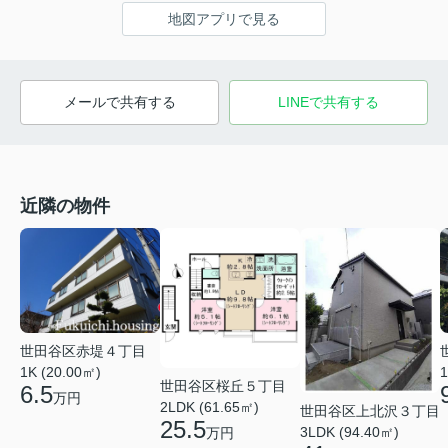
地図アプリで見る
メールで共有する
LINEで共有する
近隣の物件
世田谷区赤堤４丁目
1K (20.00㎡)
1
世田谷区桜丘５丁目
6.5
万円
2LDK (61.65㎡)
世田谷区上北沢３丁目
25.5
3LDK (94.40㎡)
万円