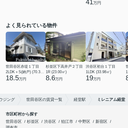
41
万円
よく見られている物件
世田谷区赤堤１丁目
杉並区下高井戸２丁目
渋谷区初台１丁目
2LDK＋S(納戸) (70.38㎡)
1R (23.00㎡)
1LDK (33.98㎡)
1
18.5
8.6
19
万円
万円
万円
ウジング
世田谷区の賃貸一覧
経堂駅
ミレニアム経堂
市区町村から探す
世田谷区
杉並区
渋谷区
狛江市
中野区
新宿区
調布市