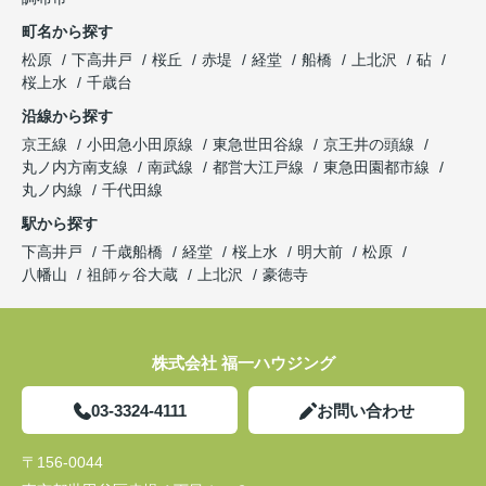
町名から探す
松原
下高井戸
桜丘
赤堤
経堂
船橋
上北沢
砧
桜上水
千歳台
沿線から探す
京王線
小田急小田原線
東急世田谷線
京王井の頭線
丸ノ内方南支線
南武線
都営大江戸線
東急田園都市線
丸ノ内線
千代田線
駅から探す
下高井戸
千歳船橋
経堂
桜上水
明大前
松原
八幡山
祖師ヶ谷大蔵
上北沢
豪徳寺
株式会社 福一ハウジング
03-3324-4111
お問い合わせ
〒156-0044