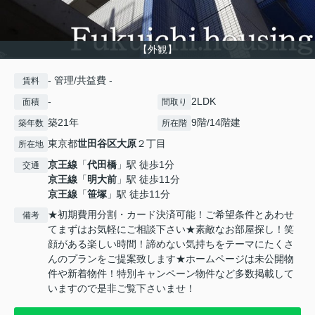
【外観】
- 管理/共益費 -
賃料
-
2LDK
面積
間取り
築21年
9階/14階建
築年数
所在階
東京都
世田谷区
大原
２丁目
所在地
京王線
「
代田橋
」駅 徒歩1分
交通
京王線
「
明大前
」駅 徒歩11分
京王線
「
笹塚
」駅 徒歩11分
★初期費用分割・カード決済可能！ご希望条件とあわせ
備考
てまずはお気軽にご相談下さい★素敵なお部屋探し！笑
顔がある楽しい時間！諦めない気持ちをテーマにたくさ
んのプランをご提案致します★ホームページは未公開物
件や新着物件！特別キャンペーン物件など多数掲載して
いますので是非ご覧下さいませ！