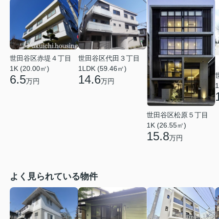
世田谷区赤堤４丁目
世田谷区代田３丁目
1K (20.00㎡)
1LDK (59.46㎡)
6.5
14.6
万円
万円
1
世田谷区松原５丁目
1K (26.55㎡)
15.8
万円
よく見られている物件