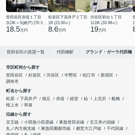
世田谷区赤堤１丁目
杉並区下高井戸２丁目
渋谷区初台１丁目
2LDK＋S(納戸) (70.38㎡)
1R (23.00㎡)
1LDK (33.98㎡)
1
18.5
8.6
19
万円
万円
万円
世田谷区の賃貸一覧
代田橋駅
グランド・ガーラ代田橋
市区町村から探す
世田谷区
杉並区
渋谷区
中野区
狛江市
新宿区
調布市
町名から探す
松原
下高井戸
桜丘
赤堤
経堂
砧
上北沢
船橋
桜上水
和泉
沿線から探す
京王線
小田急小田原線
東急世田谷線
京王井の頭線
丸ノ内方南支線
東急田園都市線
都営大江戸線
千代田線
南武線
丸ノ内線