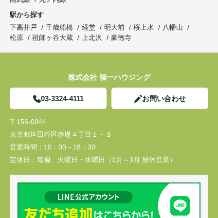
駅から探す
下高井戸
千歳船橋
経堂
明大前
桜上水
八幡山
松原
祖師ヶ谷大蔵
上北沢
豪徳寺
株式会社 福一ハウジング
03-3324-4111
お問い合わせ
〒156-0044
東京都世田谷区赤堤４丁目１－３
営業時間：
10：00～18：30
定休日：
毎週、火曜日・水曜日（1月～3月 無休営業）