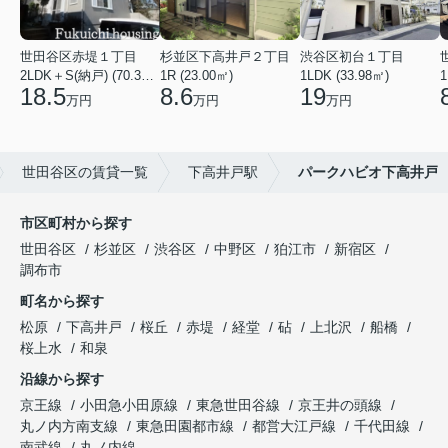
世田谷区赤堤１丁目
杉並区下高井戸２丁目
渋谷区初台１丁目
2LDK＋S(納戸) (70.38㎡)
1R (23.00㎡)
1LDK (33.98㎡)
1
18.5
8.6
19
万円
万円
万円
世田谷区の賃貸一覧
下高井戸駅
パークハビオ下高井戸
市区町村から探す
世田谷区
杉並区
渋谷区
中野区
狛江市
新宿区
調布市
町名から探す
松原
下高井戸
桜丘
赤堤
経堂
砧
上北沢
船橋
桜上水
和泉
沿線から探す
京王線
小田急小田原線
東急世田谷線
京王井の頭線
丸ノ内方南支線
東急田園都市線
都営大江戸線
千代田線
南武線
丸ノ内線