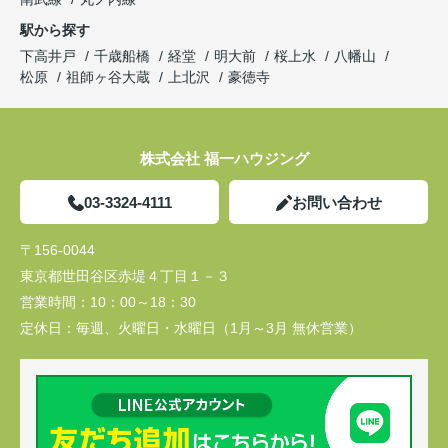
駅から探す
下高井戸
千歳船橋
経堂
明大前
桜上水
八幡山
松原
祖師ヶ谷大蔵
上北沢
豪徳寺
株式会社 福一ハウジング
03-3324-4111
お問い合わせ
〒156-0044
東京都世田谷区赤堤４丁目１－３
営業時間：
10：00～18：30
定休日：
毎週、火曜日・水曜日（1月～3月 無休営業）