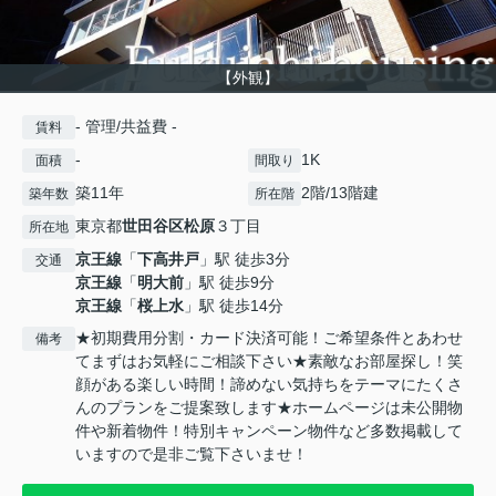
【外観】
- 管理/共益費 -
賃料
-
1K
面積
間取り
築11年
2階/13階建
築年数
所在階
東京都
世田谷区
松原
３丁目
所在地
京王線
「
下高井戸
」駅 徒歩3分
交通
京王線
「
明大前
」駅 徒歩9分
京王線
「
桜上水
」駅 徒歩14分
★初期費用分割・カード決済可能！ご希望条件とあわせ
備考
てまずはお気軽にご相談下さい★素敵なお部屋探し！笑
顔がある楽しい時間！諦めない気持ちをテーマにたくさ
んのプランをご提案致します★ホームページは未公開物
件や新着物件！特別キャンペーン物件など多数掲載して
いますので是非ご覧下さいませ！