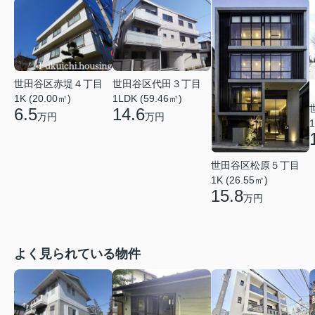
世田谷区赤堤４丁目
世田谷区代田３丁目
1K (20.00㎡)
1LDK (59.46㎡)
6.5
14.6
万円
万円
1
世田谷区松原５丁目
1K (26.55㎡)
15.8
万円
よく見られている物件