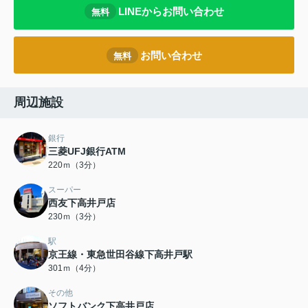
LINEからお問い合わせ
無料
お問い合わせ
無料
周辺施設
銀行
三菱UFJ銀行ATM
220ｍ（3分）
スーパー
西友下高井戸店
230ｍ（3分）
駅
京王線・東急世田谷線下高井戸駅
301ｍ（4分）
その他
ソフトバンク下高井戸店