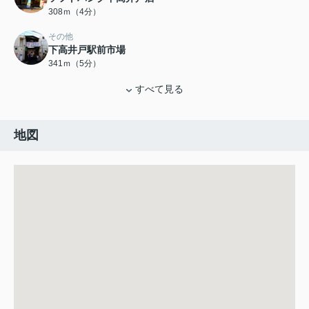
308ｍ（4分）
その他
下高井戸駅前市場
341ｍ（5分）
すべて見る
地図