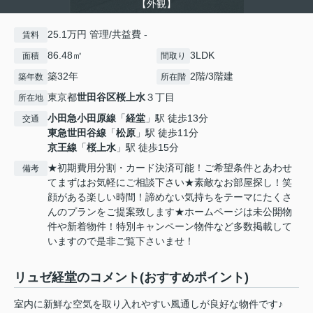
【外観】
25.1万円 管理/共益費 -
賃料
86.48㎡
3LDK
面積
間取り
築32年
2階/3階建
築年数
所在階
東京都
世田谷区
桜上水
３丁目
所在地
小田急小田原線
「
経堂
」駅 徒歩13分
交通
東急世田谷線
「
松原
」駅 徒歩11分
京王線
「
桜上水
」駅 徒歩15分
★初期費用分割・カード決済可能！ご希望条件とあわせ
備考
てまずはお気軽にご相談下さい★素敵なお部屋探し！笑
顔がある楽しい時間！諦めない気持ちをテーマにたくさ
んのプランをご提案致します★ホームページは未公開物
件や新着物件！特別キャンペーン物件など多数掲載して
いますので是非ご覧下さいませ！
リュゼ経堂のコメント(おすすめポイント)
室内に新鮮な空気を取り入れやすい風通しが良好な物件です♪