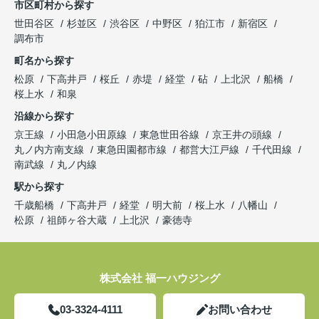
市区町村から探す
世田谷区
杉並区
渋谷区
中野区
狛江市
新宿区
調布市
町名から探す
松原
下高井戸
桜丘
赤堤
経堂
砧
上北沢
船橋
桜上水
和泉
沿線から探す
京王線
小田急小田原線
東急世田谷線
京王井の頭線
丸ノ内方南支線
東急田園都市線
都営大江戸線
千代田線
南武線
丸ノ内線
駅から探す
千歳船橋
下高井戸
経堂
明大前
桜上水
八幡山
松原
祖師ヶ谷大蔵
上北沢
豪徳寺
株式会社 福一ハウジング
03-3324-4111
お問い合わせ