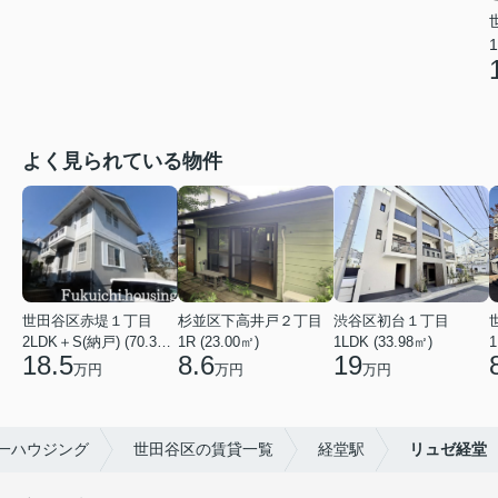
1
よく見られている物件
世田谷区赤堤１丁目
杉並区下高井戸２丁目
渋谷区初台１丁目
2LDK＋S(納戸) (70.38㎡)
1R (23.00㎡)
1LDK (33.98㎡)
1
18.5
8.6
19
万円
万円
万円
一ハウジング
世田谷区の賃貸一覧
経堂駅
リュゼ経堂