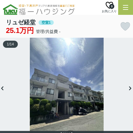
0
お気に入り
リュゼ経堂
空室1
25.1万円
管理/共益費 -
1
/
14