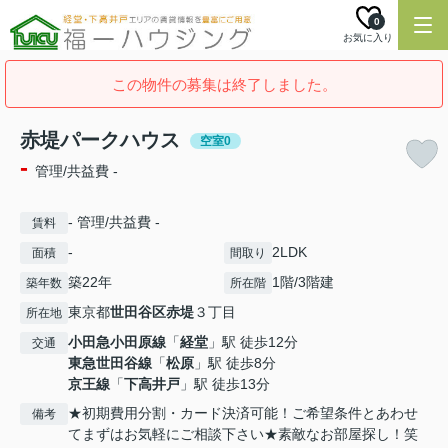
0
お気に入り
この物件の募集は終了しました。
赤堤パークハウス
空室0
-
管理/共益費 -
- 管理/共益費 -
賃料
-
2LDK
面積
間取り
築22年
1階/3階建
築年数
所在階
東京都
世田谷区
赤堤
３丁目
所在地
小田急小田原線
「
経堂
」駅 徒歩12分
交通
東急世田谷線
「
松原
」駅 徒歩8分
京王線
「
下高井戸
」駅 徒歩13分
★初期費用分割・カード決済可能！ご希望条件とあわせ
備考
てまずはお気軽にご相談下さい★素敵なお部屋探し！笑