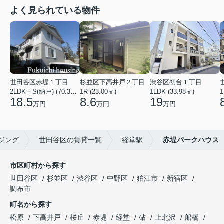
よく見られている物件
世田谷区赤堤１丁目
杉並区下高井戸２丁目
渋谷区初台１丁目
2LDK＋S(納戸) (70.38㎡)
1R (23.00㎡)
1LDK (33.98㎡)
1
18.5
8.6
19
万円
万円
万円
ジング
世田谷区の賃貸一覧
経堂駅
赤堤パークハウス
市区町村から探す
世田谷区
杉並区
渋谷区
中野区
狛江市
新宿区
調布市
町名から探す
松原
下高井戸
桜丘
赤堤
経堂
砧
上北沢
船橋