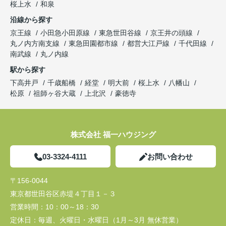
桜上水
和泉
沿線から探す
京王線
小田急小田原線
東急世田谷線
京王井の頭線
丸ノ内方南支線
東急田園都市線
都営大江戸線
千代田線
南武線
丸ノ内線
駅から探す
下高井戸
千歳船橋
経堂
明大前
桜上水
八幡山
松原
祖師ヶ谷大蔵
上北沢
豪徳寺
株式会社 福一ハウジング
03-3324-4111
お問い合わせ
〒156-0044
東京都世田谷区赤堤４丁目１－３
営業時間：
10：00～18：30
定休日：
毎週、火曜日・水曜日（1月～3月 無休営業）