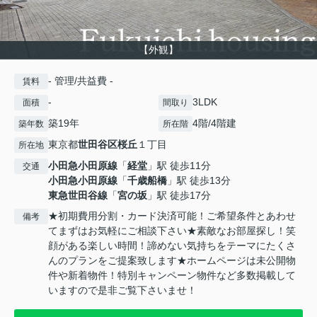
【外観】
- 管理/共益費 -
賃料
-
3LDK
面積
間取り
築19年
4階/4階建
築年数
所在階
東京都
世田谷区
桜丘
１丁目
所在地
小田急小田原線
「
経堂
」駅 徒歩11分
交通
小田急小田原線
「
千歳船橋
」駅 徒歩13分
東急世田谷線
「
宮の坂
」駅 徒歩17分
★初期費用分割・カード決済可能！ご希望条件とあわせ
備考
てまずはお気軽にご相談下さい★素敵なお部屋探し！笑
顔がある楽しい時間！諦めない気持ちをテーマにたくさ
んのプランをご提案致します★ホームページは未公開物
件や新着物件！特別キャンペーン物件など多数掲載して
いますので是非ご覧下さいませ！