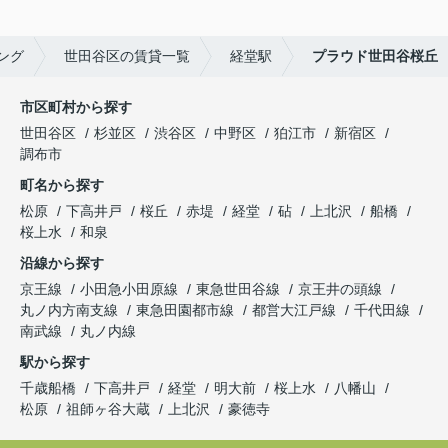
ング
世田谷区の賃貸一覧
経堂駅
プラウド世田谷桜丘
市区町村から探す
世田谷区
杉並区
渋谷区
中野区
狛江市
新宿区
調布市
町名から探す
松原
下高井戸
桜丘
赤堤
経堂
砧
上北沢
船橋
桜上水
和泉
沿線から探す
京王線
小田急小田原線
東急世田谷線
京王井の頭線
丸ノ内方南支線
東急田園都市線
都営大江戸線
千代田線
南武線
丸ノ内線
駅から探す
千歳船橋
下高井戸
経堂
明大前
桜上水
八幡山
松原
祖師ヶ谷大蔵
上北沢
豪徳寺