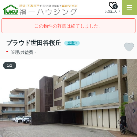
0
お気に入り
この物件の募集は終了しました。
プラウド世田谷桜丘
空室0
-
管理/共益費 -
1
/
2