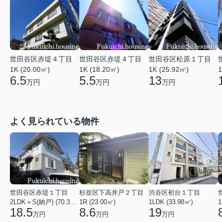
世田谷区赤堤４丁目
世田谷区赤堤４丁目
世田谷区松原１丁目
1K (20.00㎡)
1K (18.20㎡)
1K (25.92㎡)
1
6.5
5.5
13
万円
万円
万円
よく見られている物件
世田谷区赤堤１丁目
杉並区下高井戸２丁目
渋谷区初台１丁目
2LDK＋S(納戸) (70.38㎡)
1R (23.00㎡)
1LDK (33.98㎡)
1
18.5
8.6
19
万円
万円
万円