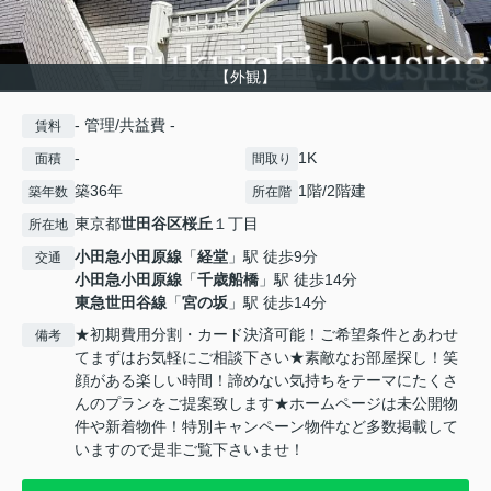
【外観】
- 管理/共益費 -
賃料
-
1K
面積
間取り
築36年
1階/2階建
築年数
所在階
東京都
世田谷区
桜丘
１丁目
所在地
小田急小田原線
「
経堂
」駅 徒歩9分
交通
小田急小田原線
「
千歳船橋
」駅 徒歩14分
東急世田谷線
「
宮の坂
」駅 徒歩14分
★初期費用分割・カード決済可能！ご希望条件とあわせ
備考
てまずはお気軽にご相談下さい★素敵なお部屋探し！笑
顔がある楽しい時間！諦めない気持ちをテーマにたくさ
んのプランをご提案致します★ホームページは未公開物
件や新着物件！特別キャンペーン物件など多数掲載して
いますので是非ご覧下さいませ！