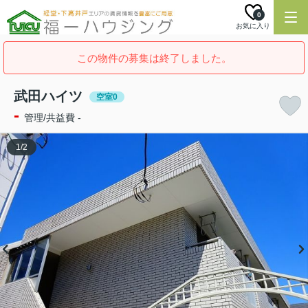
0
お気に入り
この物件の募集は終了しました。
武田ハイツ
空室0
-
管理/共益費 -
1
/
2