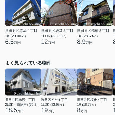
世田谷区赤堤４丁目
世田谷区経堂５丁目
世田谷区船橋３丁目
1K (20.00㎡)
1LDK (33.39㎡)
1K (28.69㎡)
1
6.5
12
8.9
万円
万円
万円
よく見られている物件
世田谷区赤堤１丁目
渋谷区初台１丁目
世田谷区桜丘４丁目
2LDK＋S(納戸) (70.38㎡)
1LDK (33.98㎡)
1R (18.78㎡)
2
18.5
19
8
万円
万円
万円