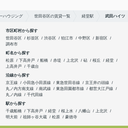
一ハウジング
世田谷区の賃貸一覧
経堂駅
武田ハイツ
市区町村から探す
世田谷区
杉並区
渋谷区
狛江市
中野区
新宿区
調布市
町名から探す
松原
下高井戸
船橋
赤堤
上北沢
砧
桜丘
経堂
上高井戸
千歳台
沿線から探す
京王線
小田急小田原線
東急世田谷線
京王井の頭線
丸ノ内方南支線
南武線
東急田園都市線
都営大江戸線
丸ノ内線
千代田線
駅から探す
千歳船橋
下高井戸
経堂
桜上水
八幡山
上北沢
明大前
祖師ヶ谷大蔵
松原
豪徳寺