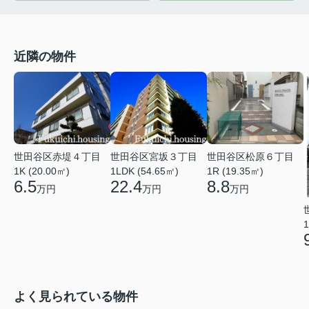
近隣の物件
世田谷区赤堤４丁目
世田谷区宮坂３丁目
世田谷区松原６丁目
1K (20.00㎡)
1LDK (54.65㎡)
1R (19.35㎡)
6.5
22.4
8.8
万円
万円
万円
1
よく見られている物件