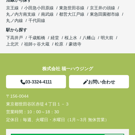
京王線
小田急小田原線
東急世田谷線
京王井の頭線
丸ノ内方南支線
南武線
都営大江戸線
東急田園都市線
丸ノ内線
千代田線
駅から探す
下高井戸
千歳船橋
経堂
桜上水
八幡山
明大前
上北沢
祖師ヶ谷大蔵
松原
豪徳寺
株式会社 福一ハウジング
03-3324-4111
お問い合わせ
〒156-0044
東京都世田谷区赤堤４丁目１－３
営業時間：
10：00～18：30
定休日：
毎週、火曜日・水曜日（1月～3月 無休営業）