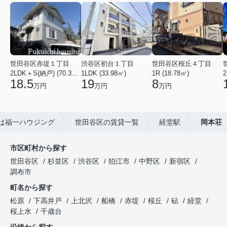
世田谷区赤堤１丁目
渋谷区初台１丁目
世田谷区桜丘４丁目
2LDK＋S(納戸) (70.38㎡)
1LDK (33.98㎡)
1R (18.78㎡)
2
18.5
19
8
万円
万円
万円
は福一ハウジング
世田谷区の賃貸一覧
経堂駅
岡本荘
市区町村から探す
世田谷区
杉並区
渋谷区
狛江市
中野区
新宿区
調布市
町名から探す
松原
下高井戸
上北沢
船橋
赤堤
桜丘
砧
経堂
桜上水
千歳台
沿線から探す