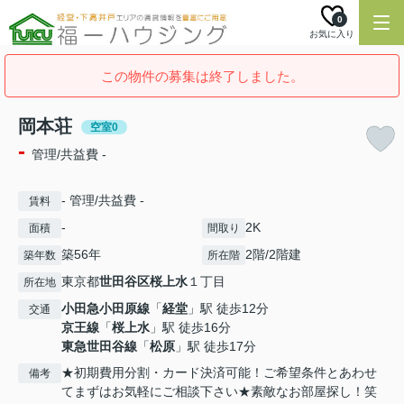
0
お気に入り
この物件の募集は終了しました。
岡本荘
空室0
-
管理/共益費 -
- 管理/共益費 -
賃料
-
2K
面積
間取り
築56年
2階/2階建
築年数
所在階
東京都
世田谷区
桜上水
１丁目
所在地
小田急小田原線
「
経堂
」駅 徒歩12分
交通
京王線
「
桜上水
」駅 徒歩16分
東急世田谷線
「
松原
」駅 徒歩17分
★初期費用分割・カード決済可能！ご希望条件とあわせ
備考
てまずはお気軽にご相談下さい★素敵なお部屋探し！笑