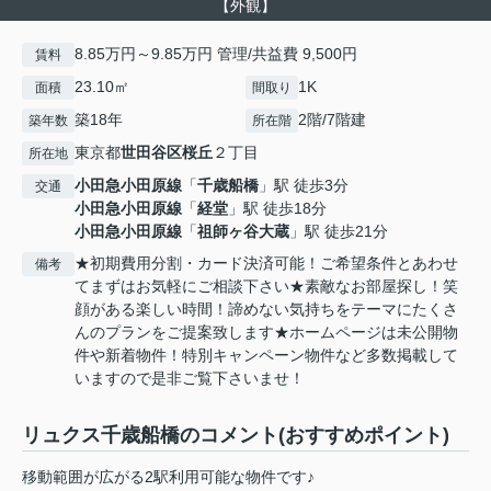
【外観】
8.85万円～9.85万円 管理/共益費 9,500円
賃料
23.10㎡
1K
面積
間取り
築18年
2階/7階建
築年数
所在階
東京都
世田谷区
桜丘
２丁目
所在地
小田急小田原線
「
千歳船橋
」駅 徒歩3分
交通
小田急小田原線
「
経堂
」駅 徒歩18分
小田急小田原線
「
祖師ヶ谷大蔵
」駅 徒歩21分
★初期費用分割・カード決済可能！ご希望条件とあわせ
備考
てまずはお気軽にご相談下さい★素敵なお部屋探し！笑
顔がある楽しい時間！諦めない気持ちをテーマにたくさ
んのプランをご提案致します★ホームページは未公開物
件や新着物件！特別キャンペーン物件など多数掲載して
いますので是非ご覧下さいませ！
リュクス千歳船橋のコメント(おすすめポイント)
移動範囲が広がる2駅利用可能な物件です♪