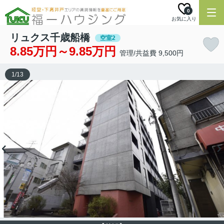
0
お気に入り
リュクス千歳船橋
空室2
8.85万円～9.85万円
管理/共益費 9,500円
1
/
13