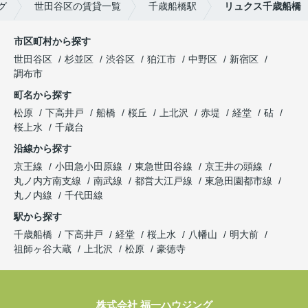
グ
世田谷区の賃貸一覧
千歳船橋駅
リュクス千歳船橋
市区町村から探す
世田谷区
杉並区
渋谷区
狛江市
中野区
新宿区
調布市
町名から探す
松原
下高井戸
船橋
桜丘
上北沢
赤堤
経堂
砧
桜上水
千歳台
沿線から探す
京王線
小田急小田原線
東急世田谷線
京王井の頭線
丸ノ内方南支線
南武線
都営大江戸線
東急田園都市線
丸ノ内線
千代田線
駅から探す
千歳船橋
下高井戸
経堂
桜上水
八幡山
明大前
祖師ヶ谷大蔵
上北沢
松原
豪徳寺
株式会社 福一ハウジング