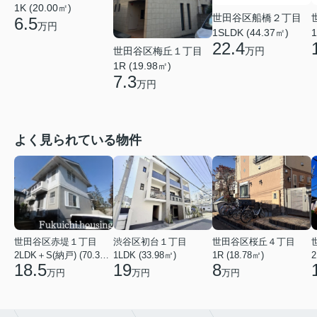
1K (20.00㎡)
世田谷区船橋２丁目
6.5
万円
1
1SLDK (44.37㎡)
22.4
世田谷区梅丘１丁目
万円
1R (19.98㎡)
7.3
万円
よく見られている物件
世田谷区赤堤１丁目
渋谷区初台１丁目
世田谷区桜丘４丁目
2LDK＋S(納戸) (70.38㎡)
1LDK (33.98㎡)
1R (18.78㎡)
2
18.5
19
8
万円
万円
万円