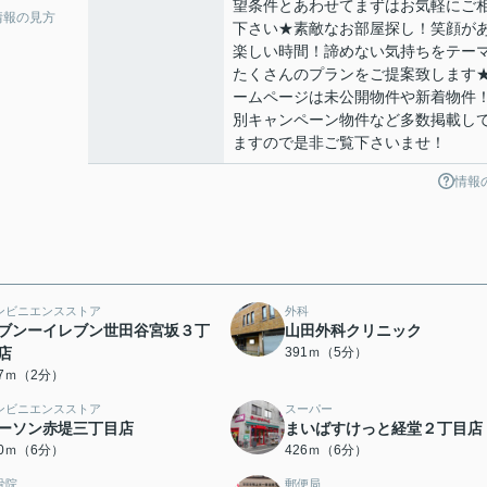
望条件とあわせてまずはお気軽にご
情報の見方
下さい★素敵なお部屋探し！笑顔が
楽しい時間！諦めない気持ちをテー
たくさんのプランをご提案致します
ームページは未公開物件や新着物件
別キャンペーン物件など多数掲載し
ますので是非ご覧下さいませ！
情報
ンビニエンスストア
外科
ブンーイレブン世田谷宮坂３丁
山田外科クリニック
店
391ｍ（5分）
57ｍ（2分）
ンビニエンスストア
スーパー
ーソン赤堤三丁目店
まいばすけっと経堂２丁目店
10ｍ（6分）
426ｍ（6分）
骨院
郵便局