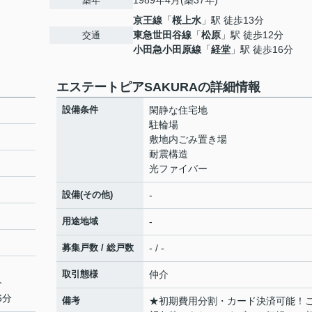
1989年4月(築37年)
築年
京王線
「
桜上水
」駅 徒歩13分
東急世田谷線
「
松原
」駅 徒歩12分
交通
小田急小田原線
「
経堂
」駅 徒歩16分
エステートピアSAKURAの詳細情報
設備条件
閑静な住宅地
駐輪場
敷地内ごみ置き場
耐震構造
光ファイバー
設備(その他)
-
用途地域
-
募集戸数 / 総戸数
- / -
取引態様
仲介
分
6分
備考
★初期費用分割・カード決済可能！