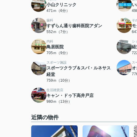
小山クリニック
い
471ｍ（6分）
4
歯科
そ
すずらん通り歯科医院アダン
モ
552ｍ（7分）
6
内科
シ
鳥居医院
経
705ｍ（9分）
7
スポーツ施設
ス
スポーツクラブ＆スパ・ルネサス
オ
経堂
7
759ｍ（10分）
生活雑貨店
キャン・ドゥ下高井戸店
980ｍ（13分）
近隣の物件