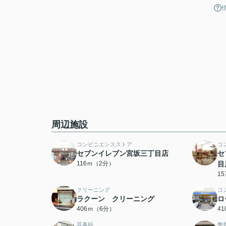
周辺施設
コンビニエンスストア
コ
セブンイレブン宮坂三丁目店
セ
116ｍ（2分）
目
1
クリーニング
コ
ラクーン クリーニング
ロ
406ｍ（6分）
4
耳鼻科
整