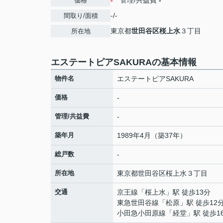
-
管理/共益費
-
価格
-/-
間取り/面積
東京都
世田谷区
桜上水
３丁目
所在地
エステートピアSAKURAの基本情報
物件名
エステートピアSAKURA
価格
-
管理/共益費
-
築年月
1989年4月（築37年）
総戸数
-
所在地
東京都
世田谷区
桜上水
３丁目
交通
京王線
「
桜上水
」駅 徒歩13分
東急世田谷線
「
松原
」駅 徒歩12
小田急小田原線
「
経堂
」駅 徒歩1