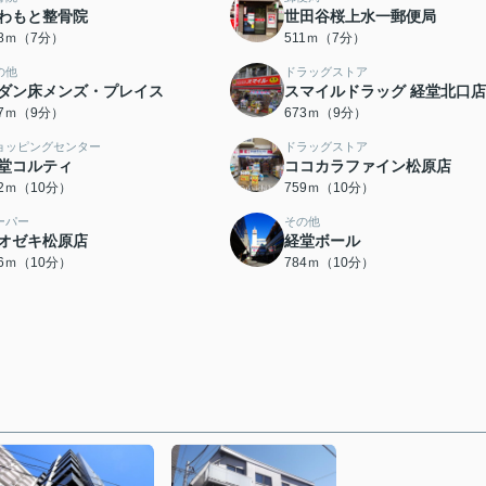
わもと整骨院
世田谷桜上水一郵便局
98ｍ（7分）
511ｍ（7分）
の他
ドラッグストア
ダン床メンズ・プレイス
スマイルドラッグ 経堂北口店
47ｍ（9分）
673ｍ（9分）
ョッピングセンター
ドラッグストア
堂コルティ
ココカラファイン松原店
22ｍ（10分）
759ｍ（10分）
ーパー
その他
オゼキ松原店
経堂ボール
76ｍ（10分）
784ｍ（10分）