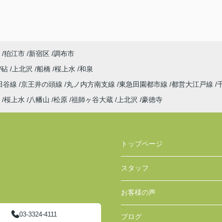
狛江市
新宿区
調布市
砧
上北沢
船橋
桜上水
和泉
田谷線
京王井の頭線
丸ノ内方南支線
東急田園都市線
都営大江戸線
桜上水
八幡山
松原
祖師ヶ谷大蔵
上北沢
豪徳寺
トップページ
スタッフ
お客様の声
03-3324-4111
ブログ