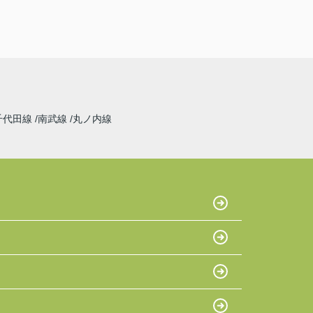
千代田線
南武線
丸ノ内線