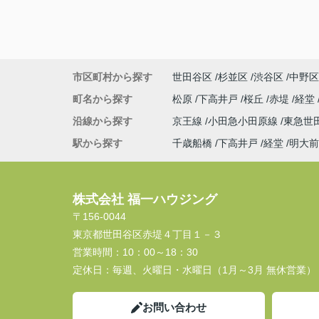
市区町村から探す
世田谷区
杉並区
渋谷区
中野区
町名から探す
松原
下高井戸
桜丘
赤堤
経堂
沿線から探す
京王線
小田急小田原線
東急世
駅から探す
千歳船橋
下高井戸
経堂
明大前
株式会社 福一ハウジング
〒156-0044
東京都世田谷区赤堤４丁目１－３
営業時間：
10：00～18：30
定休日：
毎週、火曜日・水曜日（1月～3月 無休営業）
お問い合わせ