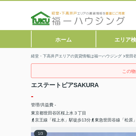
ホーム
エリア
経堂・下高井戸エリアの賃貸情報は福一ハウジング
世田
この物
エステートピアSAKURA
-
管理/共益費 -
東京都
世田谷区
桜上水
３丁目
京王線「桜上水」駅徒歩13分
東急世田谷線「松原」
1
/
3