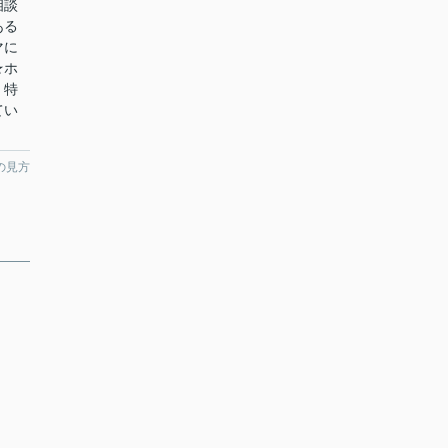
相談
ある
マに
★ホ
！特
てい
の見方