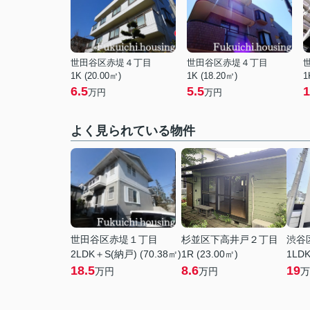
世田谷区赤堤４丁目
世田谷区赤堤４丁目
1K (20.00㎡)
1K (18.20㎡)
1
6.5
5.5
1
万円
万円
よく見られている物件
世田谷区赤堤１丁目
杉並区下高井戸２丁目
渋谷
2LDK＋S(納戸) (70.38㎡)
1R (23.00㎡)
1LDK
18.5
8.6
19
万円
万円
万