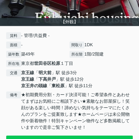
【外観】
- 管理/共益費 -
賃料
-
1DK
面積
間取り
築49年
1階/2階建
築年数
所在階
東京都
世田谷区
松原
１丁目
所在地
京王線
「
明大前
」駅 徒歩3分
交通
京王線
「
下高井戸
」駅 徒歩12分
京王井の頭線
「
東松原
」駅 徒歩11分
★初期費用分割・カード決済可能！ご希望条件とあわせ
備考
てまずはお気軽にご相談下さい★素敵なお部屋探し！笑
顔がある楽しい時間！諦めない気持ちをテーマにたくさ
んのプランをご提案致します★ホームページは未公開物
件や新着物件！特別キャンペーン物件など多数掲載して
いますので是非ご覧下さいませ！