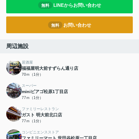
LINEからお問い合わせ
無料
お問い合わせ
無料
周辺施設
居酒屋
福福屋明大前すずらん通り店
70ｍ（1分）
スーパー
miniピアゴ松原1丁目店
77ｍ（1分）
ファミリーレストラン
ガスト 明大前北口店
77ｍ（1分）
コンビニエンスストア
ファミリーマート 世田谷松原一丁目店