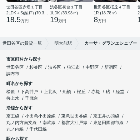
世田谷区赤堤１丁目
渋谷区初台１丁目
世田谷区桜丘４丁目
2LDK＋S(納戸) (70.38㎡)
1LDK (33.98㎡)
1R (18.78㎡)
2
18.5
19
8
万円
万円
万円
世田谷区の賃貸一覧
明大前駅
カーサ・グランエシェゾー
市区町村から探す
世田谷区
杉並区
渋谷区
狛江市
中野区
新宿区
調布市
町名から探す
松原
下高井戸
上北沢
船橋
桜丘
赤堤
砧
経堂
桜上水
千歳台
沿線から探す
京王線
小田急小田原線
東急世田谷線
京王井の頭線
丸ノ内方南支線
南武線
都営大江戸線
東急田園都市線
丸ノ内線
千代田線
駅から探す