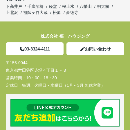
下高井戸
千歳船橋
経堂
桜上水
八幡山
明大前
上北沢
祖師ヶ谷大蔵
松原
豪徳寺
株式会社 福一ハウジング
03-3324-4111
お問い合わせ
〒156-0044
東京都世田谷区赤堤４丁目１－３
営業時間：
10：00～18：30
定休日：
毎週、火曜日・水曜日（1月～3月 無休営業）