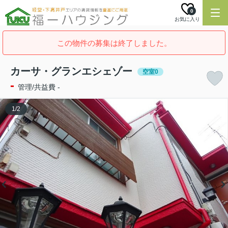
0
お気に入り
この物件の募集は終了しました。
カーサ・グランエシェゾー
空室0
-
管理/共益費 -
1
/
2