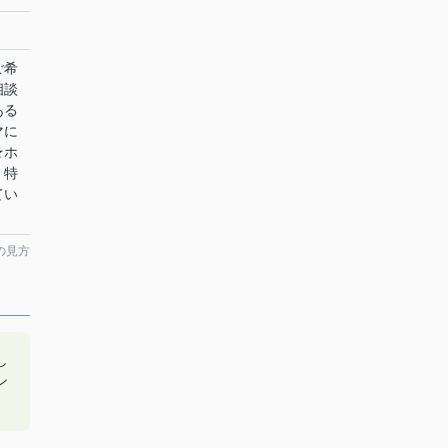
ご希
相談
ある
マに
★ホ
！特
てい
の見方
し
ン