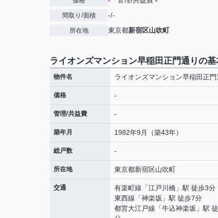
-
管理/共益費
-
価格
-/-
間取り/面積
東京都
新宿区
山吹町
所在地
ライオンズマンション早稲田正門通りの基
物件名
ライオンズマンション早稲田正門
価格
-
管理/共益費
-
築年月
1982年9月（築43年）
総戸数
-
所在地
東京都
新宿区
山吹町
交通
有楽町線
「
江戸川橋
」駅 徒歩3分
東西線
「
神楽坂
」駅 徒歩7分
都営大江戸線
「
牛込神楽坂
」駅 徒