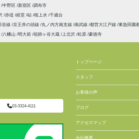
中野区
新宿区
調布市
沢
赤堤
経堂
砧
桜上水
千歳台
田谷線
京王井の頭線
丸ノ内方南支線
南武線
都営大江戸線
東急田園
八幡山
明大前
祖師ヶ谷大蔵
上北沢
松原
豪徳寺
トップページ
スタッフ
お客様の声
03-3324-4111
ブログ
アクセスマップ
会社概要