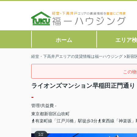
ホーム
エリア
経堂・下高井戸エリアの賃貸情報は福一ハウジング
新宿
この物
ライオンズマンション早稲田正門通り
-
管理/共益費 -
東京都
新宿区
山吹町
有楽町線「江戸川橋」駅徒歩3分
東西線「神楽坂」
1
/
2