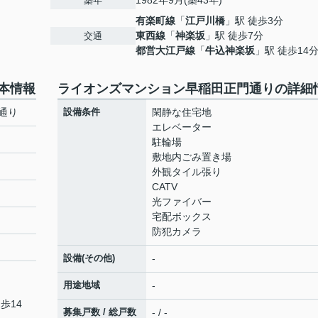
1982年9月(築43年)
築年
有楽町線
「
江戸川橋
」駅 徒歩3分
東西線
「
神楽坂
」駅 徒歩7分
交通
都営大江戸線
「
牛込神楽坂
」駅 徒歩14
本情報
ライオンズマンション早稲田正門通りの詳細
通り
設備条件
閑静な住宅地
エレベーター
駐輪場
敷地内ごみ置き場
外観タイル張り
CATV
光ファイバー
宅配ボックス
防犯カメラ
設備(その他)
-
用途地域
-
歩14
募集戸数 / 総戸数
- / -