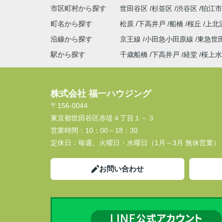
市区町村から探す
世田谷区
杉並区
渋谷区
狛江市
町名から探す
松原
下高井戸
船橋
桜丘
上北
沿線から探す
京王線
小田急小田原線
東急世
駅から探す
千歳船橋
下高井戸
経堂
桜上水
株式会社 福一ハウジング
〒156-0044
東京都世田谷区赤堤４丁目１－３
営業時間：
10：00～18：30
定休日：
毎週、火曜日・水曜日（1月～3月 無休営業）
お問い合わせ