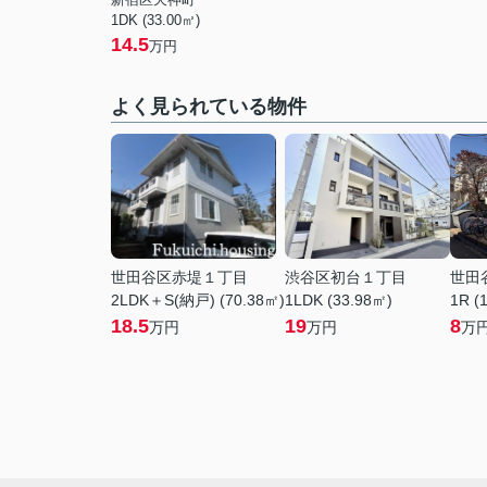
1DK (33.00㎡)
14.5
万円
よく見られている物件
世田谷区赤堤１丁目
渋谷区初台１丁目
世田
2LDK＋S(納戸) (70.38㎡)
1LDK (33.98㎡)
1R (
18.5
19
8
万円
万円
万