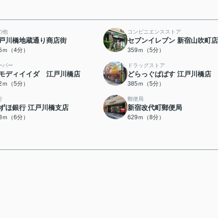
の他
コンビニエンスストア
戸川橋地蔵通り商店街
セブンイレブン 新宿山吹町店
86ｍ（4分）
359ｍ（5分）
ーパー
ドラッグストア
モディイイダ 江戸川橋店
どらっぐぱぱす 江戸川橋店
82ｍ（5分）
385ｍ（5分）
行
郵便局
ずほ銀行 江戸川橋支店
新宿改代町郵便局
38ｍ（6分）
629ｍ（8分）