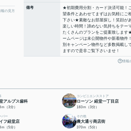
備考
★初期費用分割・カード決済可能！
情報の見方
望条件とあわせてまずはお気軽にご
下さい★素敵なお部屋探し！笑顔が
楽しい時間！諦めない気持ちをテー
たくさんのプランをご提案致します
ームページは未公開物件や新着物件
別キャンペーン物件など多数掲載し
ますので是非ご覧下さいませ！
情報
科
コンビニエンスストア
堂アルプス歯科
ローソン 経堂一丁目店
78ｍ（3分）
183ｍ（3分）
ーパー
その他
イフ経堂店
農大通り商店街
58ｍ（5分）
370ｍ（5分）