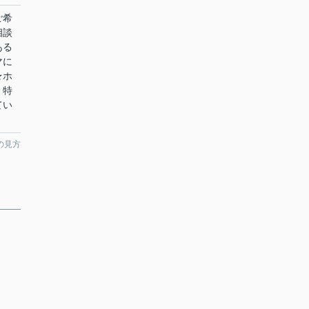
ご希
相談
ある
マに
★ホ
！特
てい
の見方