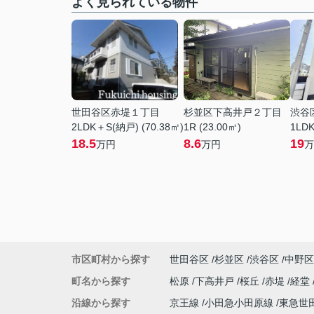
よく見られている物件
世田谷区赤堤１丁目
杉並区下高井戸２丁目
渋谷
2LDK＋S(納戸) (70.38㎡)
1R (23.00㎡)
1LDK
18.5
8.6
19
万円
万円
万
市区町村から探す
世田谷区
杉並区
渋谷区
中野区
町名から探す
松原
下高井戸
桜丘
赤堤
経堂
沿線から探す
京王線
小田急小田原線
東急世