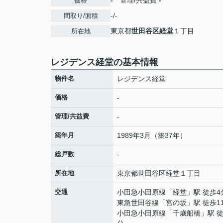
-
管理/共益費
-
価格
-/-
間取り/面積
東京都
世田谷区
経堂
１丁目
所在地
レジデンス経堂の基本情報
物件名
レジデンス経堂
価格
-
管理/共益費
-
築年月
1989年3月（築37年）
総戸数
-
所在地
東京都
世田谷区
経堂
１丁目
交通
小田急小田原線
「
経堂
」駅 徒歩4
東急世田谷線
「
宮の坂
」駅 徒歩1
小田急小田原線
「
千歳船橋
」駅 徒