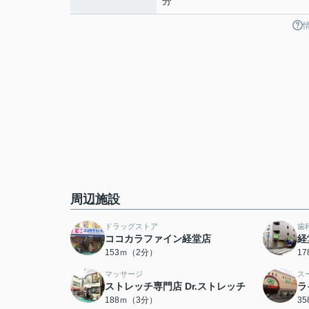
分
周辺施設
ドラッグストア
歯
ココカラファイン経堂店
経
153ｍ（2分）
1
マッサージ
ス
ストレッチ専門店 Dr.ストレッチ
ラ
188ｍ（3分）
3