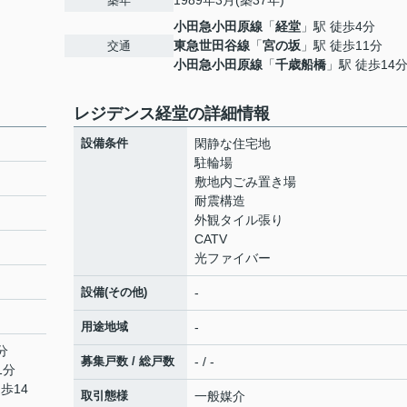
1989年3月(築37年)
築年
小田急小田原線
「
経堂
」駅 徒歩4分
東急世田谷線
「
宮の坂
」駅 徒歩11分
交通
小田急小田原線
「
千歳船橋
」駅 徒歩14
レジデンス経堂の詳細情報
設備条件
閑静な住宅地
駐輪場
敷地内ごみ置き場
耐震構造
外観タイル張り
CATV
光ファイバー
設備(その他)
-
用途地域
-
分
募集戸数 / 総戸数
- / -
1分
歩14
取引態様
一般媒介