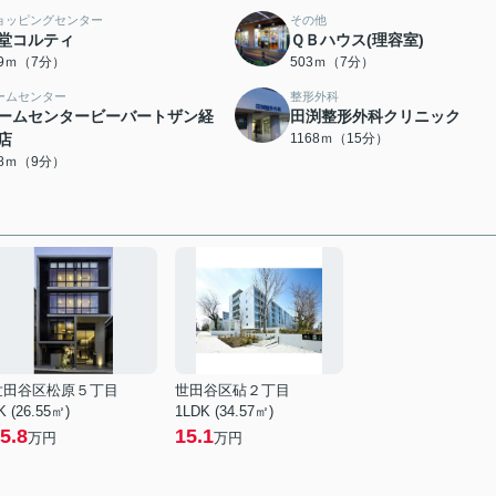
ョッピングセンター
その他
堂コルティ
ＱＢハウス(理容室)
99ｍ（7分）
503ｍ（7分）
ームセンター
整形外科
ームセンタービーバートザン経
田渕整形外科クリニック
店
1168ｍ（15分）
68ｍ（9分）
世田谷区松原５丁目
世田谷区砧２丁目
K (26.55㎡)
1LDK (34.57㎡)
5.8
15.1
万円
万円