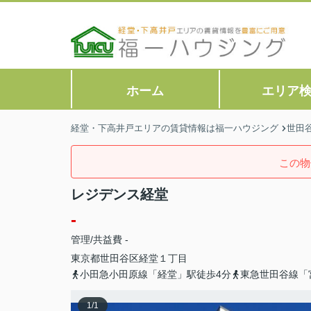
ホーム
エリア
経堂・下高井戸エリアの賃貸情報は福一ハウジング
世田
この物
レジデンス経堂
-
管理/共益費 -
東京都
世田谷区
経堂
１丁目
小田急小田原線「経堂」駅徒歩4分
東急世田谷線「
1
/
1