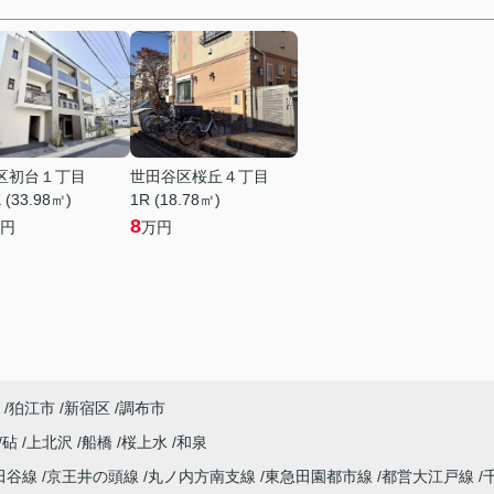
区初台１丁目
世田谷区桜丘４丁目
 (33.98㎡)
1R (18.78㎡)
8
円
万円
狛江市
新宿区
調布市
砧
上北沢
船橋
桜上水
和泉
田谷線
京王井の頭線
丸ノ内方南支線
東急田園都市線
都営大江戸線