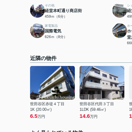
その他
シ
経堂本町通り商店街
経
459ｍ（6分）
4
家電製品
ホ
国際電気
ホ
626ｍ（8分）
堂
6
近隣の物件
世田谷区赤堤４丁目
世田谷区代田３丁目
1K (20.00㎡)
1LDK (59.46㎡)
1
6.5
14.6
1
万円
万円