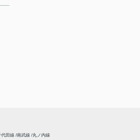
千代田線
南武線
丸ノ内線