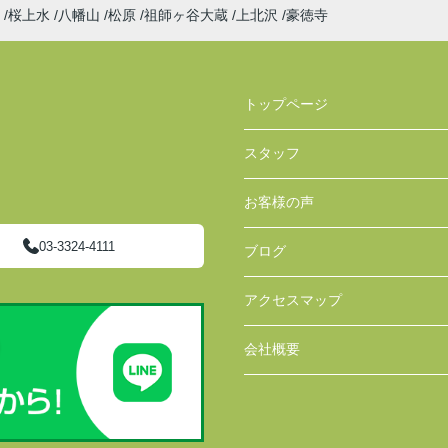
桜上水
八幡山
松原
祖師ヶ谷大蔵
上北沢
豪徳寺
トップページ
スタッフ
お客様の声
03-3324-4111
ブログ
アクセスマップ
会社概要