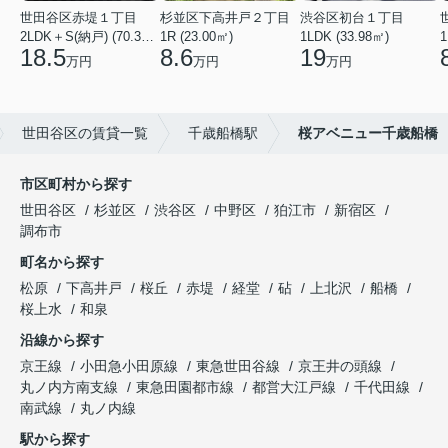
世田谷区赤堤１丁目
杉並区下高井戸２丁目
渋谷区初台１丁目
2LDK＋S(納戸) (70.38㎡)
1R (23.00㎡)
1LDK (33.98㎡)
1
18.5
8.6
19
万円
万円
万円
世田谷区の賃貸一覧
千歳船橋駅
桜アベニュー千歳船橋
市区町村から探す
世田谷区
杉並区
渋谷区
中野区
狛江市
新宿区
調布市
町名から探す
松原
下高井戸
桜丘
赤堤
経堂
砧
上北沢
船橋
桜上水
和泉
沿線から探す
京王線
小田急小田原線
東急世田谷線
京王井の頭線
丸ノ内方南支線
東急田園都市線
都営大江戸線
千代田線
南武線
丸ノ内線
駅から探す