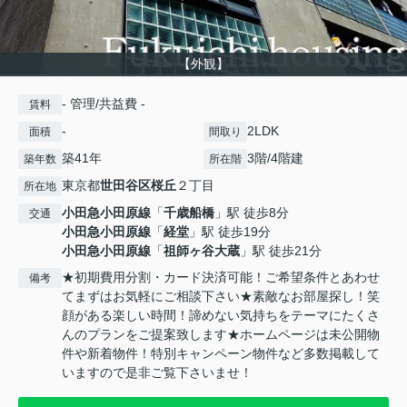
【外観】
- 管理/共益費 -
賃料
-
2LDK
面積
間取り
築41年
3階/4階建
築年数
所在階
東京都
世田谷区
桜丘
２丁目
所在地
小田急小田原線
「
千歳船橋
」駅 徒歩8分
交通
小田急小田原線
「
経堂
」駅 徒歩19分
小田急小田原線
「
祖師ヶ谷大蔵
」駅 徒歩21分
★初期費用分割・カード決済可能！ご希望条件とあわせ
備考
てまずはお気軽にご相談下さい★素敵なお部屋探し！笑
顔がある楽しい時間！諦めない気持ちをテーマにたくさ
んのプランをご提案致します★ホームページは未公開物
件や新着物件！特別キャンペーン物件など多数掲載して
いますので是非ご覧下さいませ！