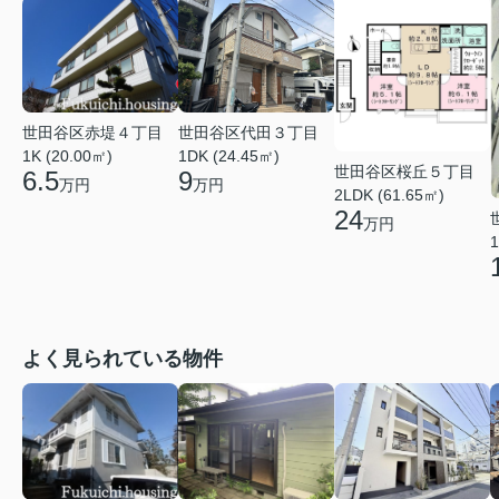
世田谷区赤堤４丁目
世田谷区代田３丁目
1K (20.00㎡)
1DK (24.45㎡)
世田谷区桜丘５丁目
6.5
9
万円
万円
2LDK (61.65㎡)
24
万円
1
よく見られている物件