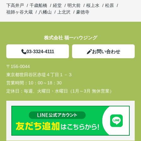
下高井戸
千歳船橋
経堂
明大前
桜上水
松原
祖師ヶ谷大蔵
八幡山
上北沢
豪徳寺
株式会社 福一ハウジング
03-3324-4111
お問い合わせ
〒156-0044
東京都世田谷区赤堤４丁目１－３
営業時間：
10：00～18：30
定休日：
毎週、火曜日・水曜日（1月～3月 無休営業）