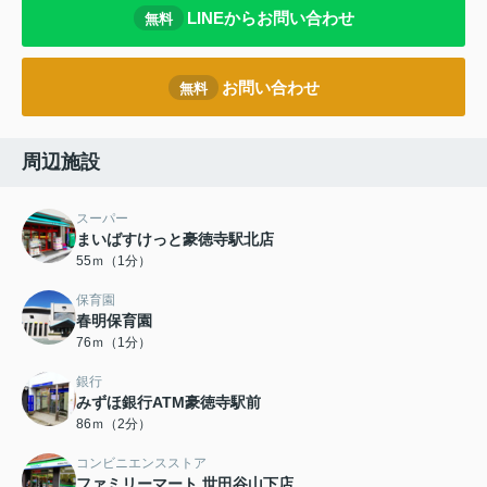
LINEからお問い合わせ
無料
お問い合わせ
無料
周辺施設
スーパー
まいばすけっと豪徳寺駅北店
55ｍ（1分）
保育園
春明保育園
76ｍ（1分）
銀行
みずほ銀行ATM豪徳寺駅前
86ｍ（2分）
コンビニエンスストア
ファミリーマート 世田谷山下店