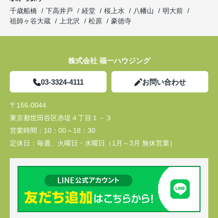
千歳船橋
下高井戸
経堂
桜上水
八幡山
明大前
祖師ヶ谷大蔵
上北沢
松原
豪徳寺
株式会社 福一ハウジング
03-3324-4111
お問い合わせ
〒156-0044
東京都世田谷区赤堤４丁目１－３
営業時間：
10：00～18：30
定休日：
毎週、火曜日・水曜日（1月～3月 無休営業）