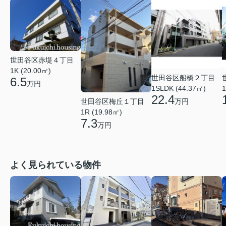
世田谷区赤堤４丁目
1K (20.00㎡)
世田谷区船橋２丁目
6.5
万円
1
1SLDK (44.37㎡)
22.4
世田谷区梅丘１丁目
万円
1R (19.98㎡)
7.3
万円
よく見られている物件