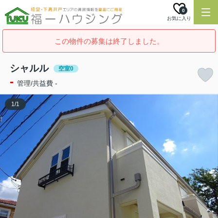
0
お気に入り
この物件の募集は終了しました。
シャルル
空室0
-
管理/共益費 -
1
/
1