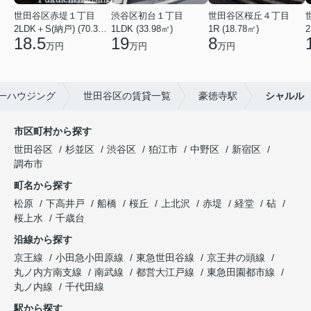
世田谷区赤堤１丁目
渋谷区初台１丁目
世田谷区桜丘４丁目
2LDK＋S(納戸) (70.38㎡)
1LDK (33.98㎡)
1R (18.78㎡)
2
18.5
19
8
万円
万円
万円
一ハウジング
世田谷区の賃貸一覧
豪徳寺駅
シャルル
市区町村から探す
世田谷区
杉並区
渋谷区
狛江市
中野区
新宿区
調布市
町名から探す
松原
下高井戸
船橋
桜丘
上北沢
赤堤
経堂
砧
桜上水
千歳台
沿線から探す
京王線
小田急小田原線
東急世田谷線
京王井の頭線
丸ノ内方南支線
南武線
都営大江戸線
東急田園都市線
丸ノ内線
千代田線
駅から探す