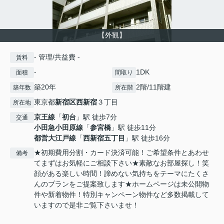
【外観】
- 管理/共益費 -
賃料
-
1DK
面積
間取り
築20年
2階/11階建
築年数
所在階
東京都
新宿区
西新宿
３丁目
所在地
京王線
「
初台
」駅 徒歩7分
交通
小田急小田原線
「
参宮橋
」駅 徒歩11分
都営大江戸線
「
西新宿五丁目
」駅 徒歩16分
★初期費用分割・カード決済可能！ご希望条件とあわせ
備考
てまずはお気軽にご相談下さい★素敵なお部屋探し！笑
顔がある楽しい時間！諦めない気持ちをテーマにたくさ
んのプランをご提案致します★ホームページは未公開物
件や新着物件！特別キャンペーン物件など多数掲載して
いますので是非ご覧下さいませ！