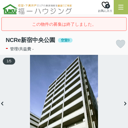
0
お気に入り
この物件の募集は終了しました。
NCRe新宿中央公園
空室0
-
管理/共益費 -
1
/
5