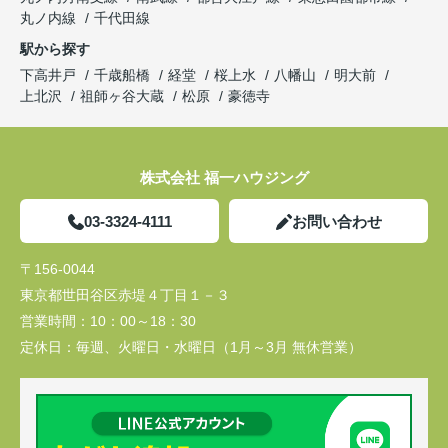
丸ノ内線
千代田線
駅から探す
下高井戸
千歳船橋
経堂
桜上水
八幡山
明大前
上北沢
祖師ヶ谷大蔵
松原
豪徳寺
株式会社 福一ハウジング
03-3324-4111
お問い合わせ
〒156-0044
東京都世田谷区赤堤４丁目１－３
営業時間：
10：00～18：30
定休日：
毎週、火曜日・水曜日（1月～3月 無休営業）