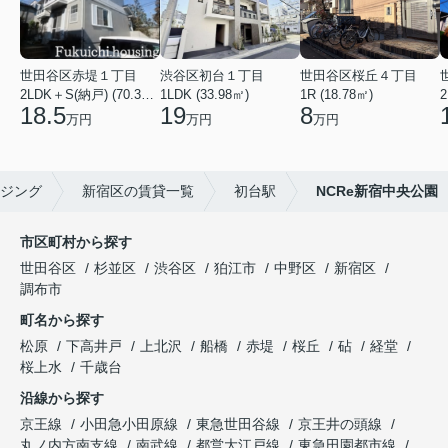
世田谷区赤堤１丁目
渋谷区初台１丁目
世田谷区桜丘４丁目
2LDK＋S(納戸) (70.38㎡)
1LDK (33.98㎡)
1R (18.78㎡)
2
18.5
19
8
万円
万円
万円
ジング
新宿区の賃貸一覧
初台駅
NCRe新宿中央公園
市区町村から探す
世田谷区
杉並区
渋谷区
狛江市
中野区
新宿区
調布市
町名から探す
松原
下高井戸
上北沢
船橋
赤堤
桜丘
砧
経堂
桜上水
千歳台
沿線から探す
京王線
小田急小田原線
東急世田谷線
京王井の頭線
丸ノ内方南支線
南武線
都営大江戸線
東急田園都市線