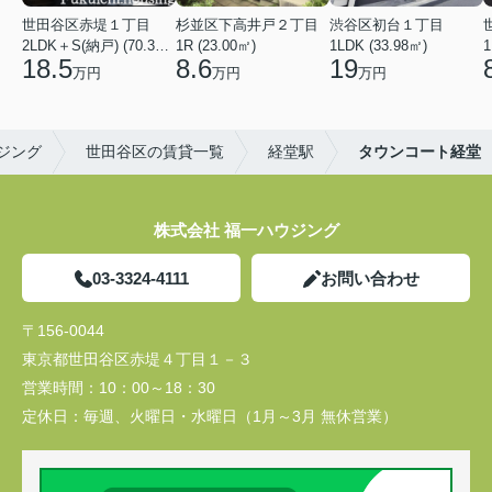
世田谷区赤堤１丁目
杉並区下高井戸２丁目
渋谷区初台１丁目
2LDK＋S(納戸) (70.38㎡)
1R (23.00㎡)
1LDK (33.98㎡)
1
18.5
8.6
19
万円
万円
万円
ジング
世田谷区の賃貸一覧
経堂駅
タウンコート経堂
株式会社 福一ハウジング
03-3324-4111
お問い合わせ
〒156-0044
東京都世田谷区赤堤４丁目１－３
営業時間：
10：00～18：30
定休日：
毎週、火曜日・水曜日（1月～3月 無休営業）