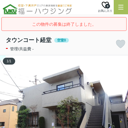
0
お気に入り
この物件の募集は終了しました。
タウンコート経堂
空室0
-
管理/共益費 -
1
/
1