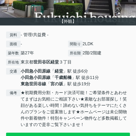
【外観】
- 管理/共益費 -
賃料
-
2LDK
面積
間取り
築27年
2階/2階建
築年数
所在階
東京都
世田谷区
経堂
３丁目
所在地
小田急小田原線
「
経堂
」駅 徒歩6分
交通
小田急小田原線
「
千歳船橋
」駅 徒歩11分
東急世田谷線
「
宮の坂
」駅 徒歩19分
★初期費用分割・カード決済可能！ご希望条件とあわせ
備考
てまずはお気軽にご相談下さい★素敵なお部屋探し！笑
顔がある楽しい時間！諦めない気持ちをテーマにたくさ
んのプランをご提案致します★ホームページは未公開物
件や新着物件！特別キャンペーン物件など多数掲載して
いますので是非ご覧下さいませ！