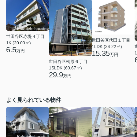
世田谷区赤堤４丁目
世田谷区代田１丁目
1K (20.00㎡)
1LDK (34.22㎡)
6.5
万円
15.35
1
万円
世田谷区松原６丁目
1SLDK (60.67㎡)
29.9
万円
よく見られている物件