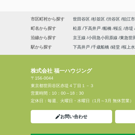
市区町村から探す
世田谷区
杉並区
渋谷区
狛江市
町名から探す
松原
下高井戸
船橋
桜丘
赤堤
沿線から探す
京王線
小田急小田原線
東急世
駅から探す
下高井戸
千歳船橋
経堂
桜上水
株式会社 福一ハウジング
〒156-0044
東京都世田谷区赤堤４丁目１－３
営業時間：
10：00～18：30
定休日：
毎週、火曜日・水曜日（1月～3月 無休営業）
お問い合わせ