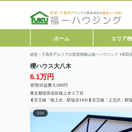
ホーム
エリア
経堂・下高井戸エリアの賃貸情報は福一ハウジング
世田
櫻ハウス大八木
6.1万円
管理/共益費 5,000円
東京都
世田谷区
桜上水
２丁目
京王線「桜上水」駅徒歩14分
京王線「上北沢」駅徒
1
/
14