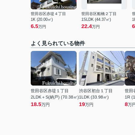
世田谷区赤堤４丁目
世田谷区船橋２丁目
1K (20.00㎡)
1SLDK (44.37㎡)
1
6.5
22.4
6
万円
万円
よく見られている物件
世田谷区赤堤１丁目
渋谷区初台１丁目
世田
2LDK＋S(納戸) (70.38㎡)
1LDK (33.98㎡)
1R (
18.5
19
8
万円
万円
万