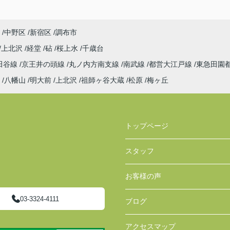
中野区
新宿区
調布市
上北沢
経堂
砧
桜上水
千歳台
田谷線
京王井の頭線
丸ノ内方南支線
南武線
都営大江戸線
東急田園
八幡山
明大前
上北沢
祖師ヶ谷大蔵
松原
梅ヶ丘
トップページ
スタッフ
お客様の声
03-3324-4111
ブログ
アクセスマップ