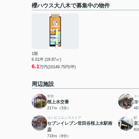
櫻ハウス大八木で募集中の物件
1階
6.01坪 (19.87㎡)
6.1
万円(10149.75円/坪)
周辺施設
警察
ス
桜上水交番
ヨ
217ｍ（3分）
4
コンビニエンスストア
駅
セブンイレブン世田谷桜上水駅南
京
店
8
718ｍ（9分）