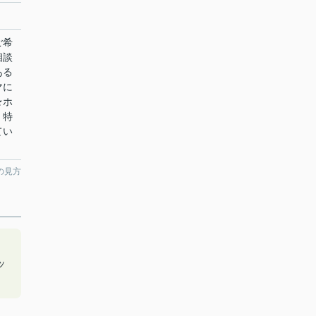
ご希
相談
ある
マに
★ホ
！特
てい
の見方
ッ