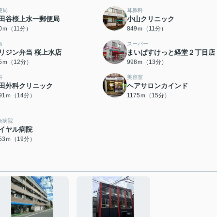
便局
耳鼻科
田谷桜上水一郵便局
小山クリニック
30ｍ（11分）
849ｍ（11分）
当
スーパー
リジン弁当 桜上水店
まいばすけっと経堂２丁目店
35ｍ（12分）
998ｍ（13分）
科
美容室
田外科クリニック
ヘアサロンカインド
091ｍ（14分）
1175ｍ（15分）
合病院
イヤル病院
453ｍ（19分）