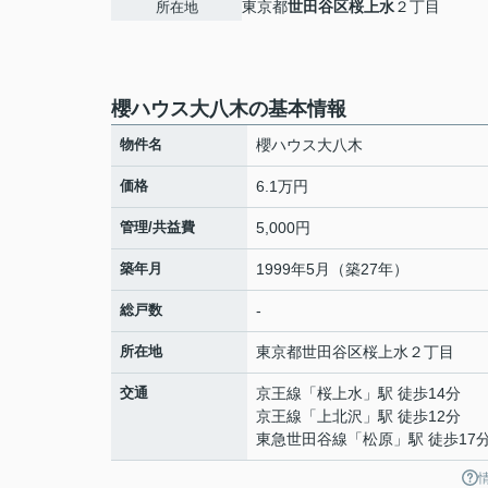
東京都
世田谷区
桜上水
２丁目
所在地
櫻ハウス大八木の基本情報
物件名
櫻ハウス大八木
価格
6.1万円
管理/共益費
5,000円
築年月
1999年5月（築27年）
総戸数
-
所在地
東京都
世田谷区
桜上水
２丁目
交通
京王線
「
桜上水
」駅 徒歩14分
京王線
「
上北沢
」駅 徒歩12分
東急世田谷線
「
松原
」駅 徒歩17