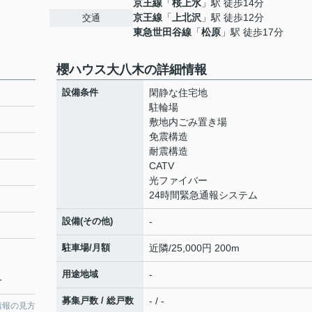
京王線
「
桜上水
」駅 徒歩14分
京王線
「
上北沢
」駅 徒歩12分
交通
東急世田谷線
「
松原
」駅 徒歩17分
櫻ハウス大八木の詳細情報
設備条件
閑静な住宅地
駐輪場
敷地内ごみ置き場
免震構造
耐震構造
CATV
光ファイバー
24時間緊急通報システム
設備(その他)
-
駐車場/月額
近隣/25,000円 200m
用途地域
-
分
募集戸数 / 総戸数
- / -
情報の見方