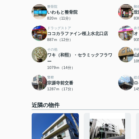
整骨院
郵
いわもと整骨院
世
820ｍ（11分）
8
ドラッグストア
弁
ココカラファイン桜上水北口店
オ
887ｍ（12分）
9
その他
外
ワキ（和熙）・セラミックフラワ
山
ー
1
1079ｍ（14分）
警察
総
宗源寺前交番
ロ
1287ｍ（17分）
1
近隣の物件