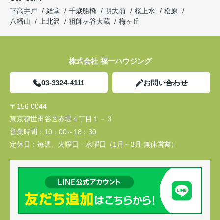
下高井戸
経堂
千歳船橋
明大前
桜上水
松原
八幡山
上北沢
祖師ヶ谷大蔵
梅ヶ丘
株式会社 福一ハウジング
03-3324-4111
お問い合わせ
〒156-0044
東京都世田谷区赤堤４丁目１－３
営業時間：
10：00～18：30
定休日：
毎週、火曜日・水曜日（1月～3月 無休営業）