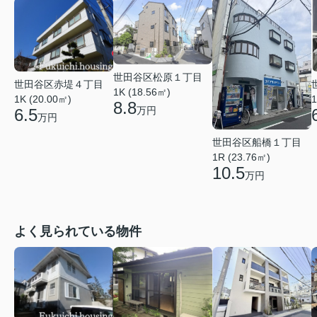
世田谷区松原１丁目
世田谷区赤堤４丁目
1K (18.56㎡)
1K (20.00㎡)
1
8.8
万円
6.5
万円
世田谷区船橋１丁目
1R (23.76㎡)
10.5
万円
よく見られている物件