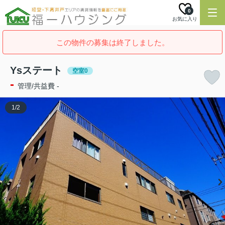
0
お気に入り
この物件の募集は終了しました。
Ysステート
空室0
-
管理/共益費 -
1
/
2