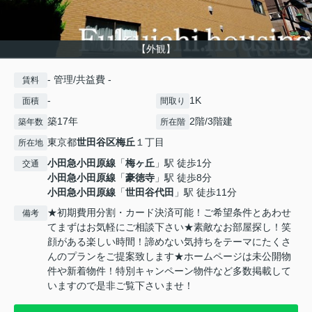
【外観】
- 管理/共益費 -
賃料
-
1K
面積
間取り
築17年
2階/3階建
築年数
所在階
東京都
世田谷区
梅丘
１丁目
所在地
小田急小田原線
「
梅ヶ丘
」駅 徒歩1分
交通
小田急小田原線
「
豪徳寺
」駅 徒歩8分
小田急小田原線
「
世田谷代田
」駅 徒歩11分
★初期費用分割・カード決済可能！ご希望条件とあわせ
備考
てまずはお気軽にご相談下さい★素敵なお部屋探し！笑
顔がある楽しい時間！諦めない気持ちをテーマにたくさ
んのプランをご提案致します★ホームページは未公開物
件や新着物件！特別キャンペーン物件など多数掲載して
いますので是非ご覧下さいませ！