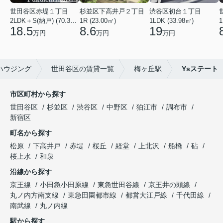
世田谷区赤堤１丁目
杉並区下高井戸２丁目
渋谷区初台１丁目
2LDK＋S(納戸) (70.38㎡)
1R (23.00㎡)
1LDK (33.98㎡)
1
18.5
8.6
19
万円
万円
万円
ハウジング
世田谷区の賃貸一覧
梅ヶ丘駅
Ysステート
市区町村から探す
世田谷区
杉並区
渋谷区
中野区
狛江市
調布市
新宿区
町名から探す
松原
下高井戸
赤堤
桜丘
経堂
上北沢
船橋
砧
桜上水
和泉
沿線から探す
京王線
小田急小田原線
東急世田谷線
京王井の頭線
丸ノ内方南支線
東急田園都市線
都営大江戸線
千代田線
南武線
丸ノ内線
駅から探す