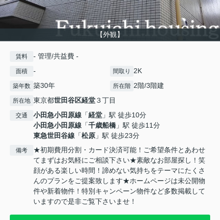
【外観】
- 管理/共益費 -
賃料
-
2K
面積
間取り
築30年
2階/3階建
築年数
所在階
東京都
世田谷区
経堂
３丁目
所在地
小田急小田原線
「
経堂
」駅 徒歩10分
交通
小田急小田原線
「
千歳船橋
」駅 徒歩11分
東急世田谷線
「
松原
」駅 徒歩23分
★初期費用分割・カード決済可能！ご希望条件とあわせ
備考
てまずはお気軽にご相談下さい★素敵なお部屋探し！笑
顔がある楽しい時間！諦めない気持ちをテーマにたくさ
んのプランをご提案致します★ホームページは未公開物
件や新着物件！特別キャンペーン物件など多数掲載して
いますので是非ご覧下さいませ！