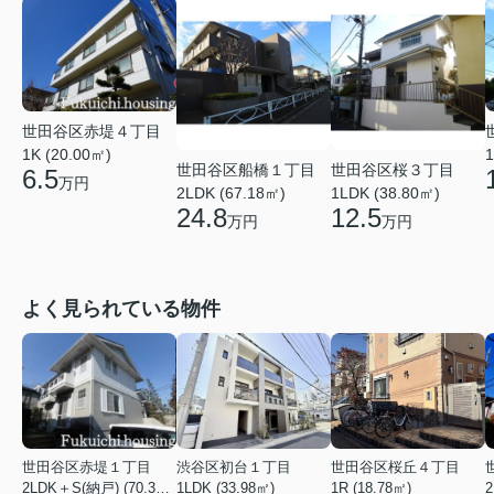
世田谷区赤堤４丁目
1K (20.00㎡)
1
世田谷区桜３丁目
世田谷区船橋１丁目
6.5
万円
1LDK (38.80㎡)
2LDK (67.18㎡)
12.5
24.8
万円
万円
よく見られている物件
世田谷区赤堤１丁目
渋谷区初台１丁目
世田谷区桜丘４丁目
2LDK＋S(納戸) (70.38㎡)
1LDK (33.98㎡)
1R (18.78㎡)
2