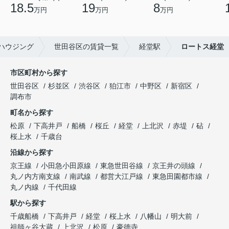
18.5
19
8
万円
万円
万円
ハウジング
世田谷区の賃貸一覧
経堂駅
ロートス経堂
市区町村から探す
世田谷区
杉並区
渋谷区
狛江市
中野区
新宿区
調布市
町名から探す
松原
下高井戸
船橋
桜丘
経堂
上北沢
赤堤
砧
桜上水
千歳台
沿線から探す
京王線
小田急小田原線
東急世田谷線
京王井の頭線
丸ノ内方南支線
南武線
都営大江戸線
東急田園都市線
丸ノ内線
千代田線
駅から探す
千歳船橋
下高井戸
経堂
桜上水
八幡山
明大前
祖師ヶ谷大蔵
上北沢
松原
豪徳寺