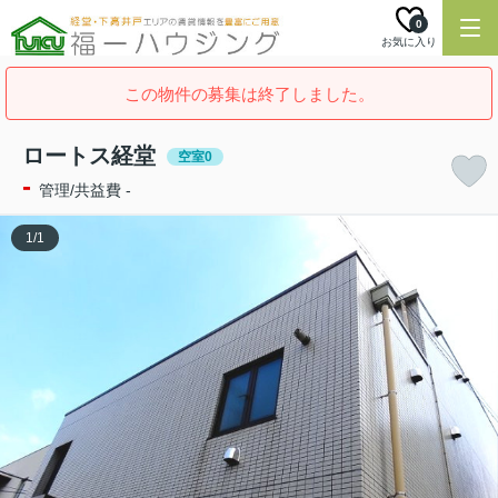
0
お気に入り
この物件の募集は終了しました。
ロートス経堂
空室0
-
管理/共益費 -
1
/
1