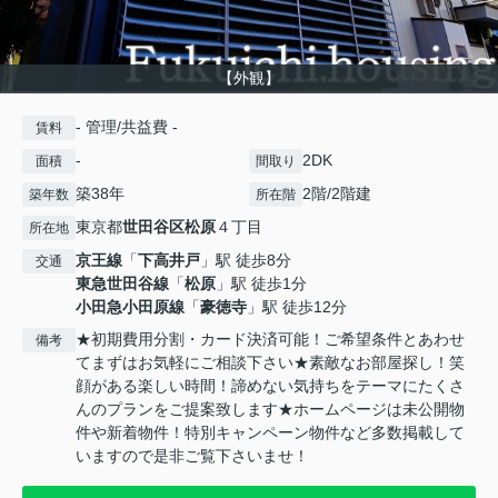
【外観】
- 管理/共益費 -
賃料
-
2DK
面積
間取り
築38年
2階/2階建
築年数
所在階
東京都
世田谷区
松原
４丁目
所在地
京王線
「
下高井戸
」駅 徒歩8分
交通
東急世田谷線
「
松原
」駅 徒歩1分
小田急小田原線
「
豪徳寺
」駅 徒歩12分
★初期費用分割・カード決済可能！ご希望条件とあわせ
備考
てまずはお気軽にご相談下さい★素敵なお部屋探し！笑
顔がある楽しい時間！諦めない気持ちをテーマにたくさ
んのプランをご提案致します★ホームページは未公開物
件や新着物件！特別キャンペーン物件など多数掲載して
いますので是非ご覧下さいませ！