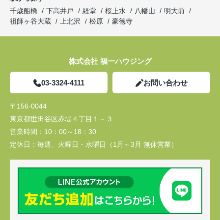
千歳船橋
下高井戸
経堂
桜上水
八幡山
明大前
祖師ヶ谷大蔵
上北沢
松原
豪徳寺
株式会社 福一ハウジング
03-3324-4111
お問い合わせ
〒156-0044
東京都世田谷区赤堤４丁目１－３
営業時間：
10：00～18：30
定休日：
毎週、火曜日・水曜日（1月～3月 無休営業）