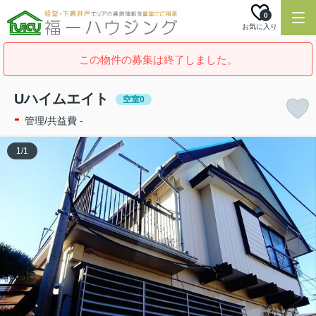
0
お気に入り
この物件の募集は終了しました。
Uハイムエイト
空室0
-
管理/共益費 -
1
/
1