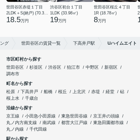
世田谷区赤堤１丁目
渋谷区初台１丁目
世田谷区桜丘４丁目
2LDK＋S(納戸) (70.38㎡)
1LDK (33.98㎡)
1R (18.78㎡)
2
18.5
19
8
万円
万円
万円
ング
世田谷区の賃貸一覧
下高井戸駅
Uハイムエイト
市区町村から探す
世田谷区
杉並区
渋谷区
狛江市
中野区
新宿区
調布市
町名から探す
松原
下高井戸
船橋
桜丘
上北沢
赤堤
経堂
砧
桜上水
千歳台
沿線から探す
京王線
小田急小田原線
東急世田谷線
京王井の頭線
丸ノ内方南支線
南武線
都営大江戸線
東急田園都市線
丸ノ内線
千代田線
駅から探す