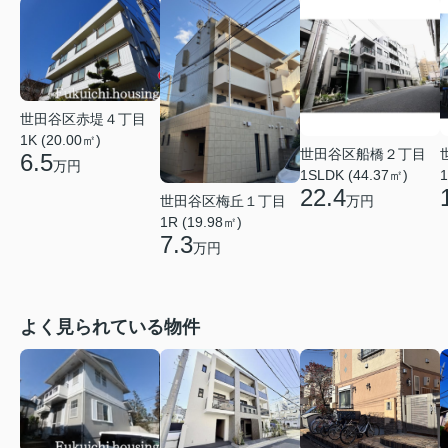
世田谷区赤堤４丁目
1K (20.00㎡)
世田谷区船橋２丁目
6.5
万円
1
1SLDK (44.37㎡)
22.4
世田谷区梅丘１丁目
万円
1R (19.98㎡)
7.3
万円
よく見られている物件