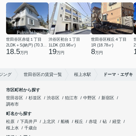
世田谷区赤堤１丁目
渋谷区初台１丁目
世田谷区桜丘４丁目
2LDK＋S(納戸) (70.38㎡)
1LDK (33.98㎡)
1R (18.78㎡)
2
18.5
19
8
万円
万円
万円
ジング
世田谷区の賃貸一覧
桜上水駅
ドーマ・エザキ
市区町村から探す
世田谷区
杉並区
渋谷区
狛江市
中野区
新宿区
調布市
町名から探す
松原
下高井戸
上北沢
船橋
桜丘
赤堤
砧
経堂
桜上水
千歳台