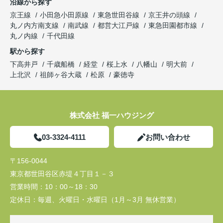
沿線から探す
京王線
小田急小田原線
東急世田谷線
京王井の頭線
丸ノ内方南支線
南武線
都営大江戸線
東急田園都市線
丸ノ内線
千代田線
駅から探す
下高井戸
千歳船橋
経堂
桜上水
八幡山
明大前
上北沢
祖師ヶ谷大蔵
松原
豪徳寺
株式会社 福一ハウジング
03-3324-4111
お問い合わせ
〒156-0044
東京都世田谷区赤堤４丁目１－３
営業時間：
10：00～18：30
定休日：
毎週、火曜日・水曜日（1月～3月 無休営業）