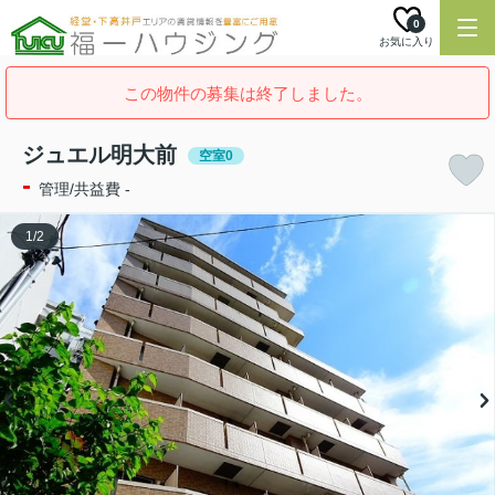
0
お気に入り
この物件の募集は終了しました。
ジュエル明大前
空室0
-
管理/共益費 -
1
/
2