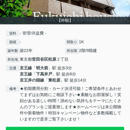
【外観】
- 管理/共益費 -
賃料
-
1K
面積
間取り
築22年
2階/9階建
築年数
所在階
東京都
世田谷区
松原
２丁目
所在地
京王線
「
明大前
」駅 徒歩3分
交通
京王線
「
下高井戸
」駅 徒歩8分
京王井の頭線
「
東松原
」駅 徒歩14分
★初期費用分割・カード決済可能！ご希望条件とあわせ
備考
てまずはお気軽にご相談下さい★素敵なお部屋探し！笑
顔がある楽しい時間！諦めない気持ちをテーマにたくさ
んのプランをご提案致します★ホームページは未公開物
件や新着物件！特別キャンペーン物件など多数掲載して
いますので是非ご覧下さいませ！