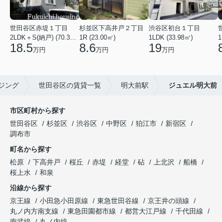
世田谷区赤堤１丁目
杉並区下高井戸２丁目
渋谷区初台１丁目
2LDK＋S(納戸) (70.38㎡)
1R (23.00㎡)
1LDK (33.98㎡)
1
18.5
8.6
19
万円
万円
万円
ジング
世田谷区の賃貸一覧
明大前駅
ジュエル明大前
市区町村から探す
世田谷区
杉並区
渋谷区
中野区
狛江市
新宿区
調布市
町名から探す
松原
下高井戸
桜丘
赤堤
経堂
砧
上北沢
船橋
桜上水
和泉
沿線から探す
京王線
小田急小田原線
東急世田谷線
京王井の頭線
丸ノ内方南支線
東急田園都市線
都営大江戸線
千代田線
南武線
丸ノ内線