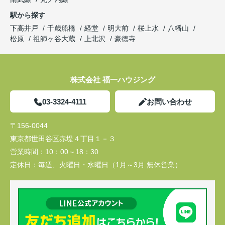
駅から探す
下高井戸
千歳船橋
経堂
明大前
桜上水
八幡山
松原
祖師ヶ谷大蔵
上北沢
豪徳寺
株式会社 福一ハウジング
03-3324-4111
お問い合わせ
〒156-0044
東京都世田谷区赤堤４丁目１－３
営業時間：
10：00～18：30
定休日：
毎週、火曜日・水曜日（1月～3月 無休営業）