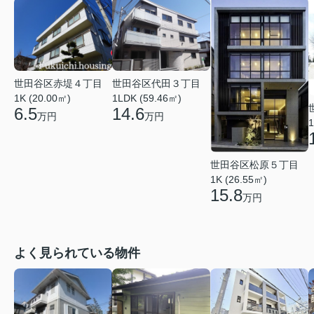
世田谷区赤堤４丁目
世田谷区代田３丁目
1K (20.00㎡)
1LDK (59.46㎡)
6.5
14.6
万円
万円
1
世田谷区松原５丁目
1K (26.55㎡)
15.8
万円
よく見られている物件