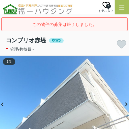
0
お気に入り
この物件の募集は終了しました。
コンプリオ赤堤
空室0
-
管理/共益費 -
1
/
2