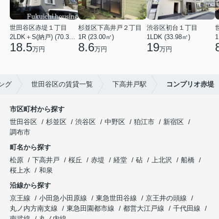
世田谷区赤堤１丁目
杉並区下高井戸２丁目
渋谷区初台１丁目
2LDK＋S(納戸) (70.38㎡)
1R (23.00㎡)
1LDK (33.98㎡)
1
18.5
8.6
19
万円
万円
万円
ング
世田谷区の賃貸一覧
下高井戸駅
コンプリオ赤堤
市区町村から探す
世田谷区
杉並区
渋谷区
中野区
狛江市
新宿区
調布市
町名から探す
松原
下高井戸
桜丘
赤堤
経堂
砧
上北沢
船橋
桜上水
和泉
沿線から探す
京王線
小田急小田原線
東急世田谷線
京王井の頭線
丸ノ内方南支線
東急田園都市線
都営大江戸線
千代田線
南武線
丸ノ内線