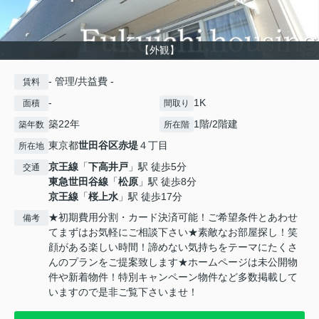
【外観】
- 管理/共益費 -
賃料
-
1K
面積
間取り
築22年
1階/2階建
築年数
所在階
東京都
世田谷区
赤堤
４丁目
所在地
京王線
「
下高井戸
」駅 徒歩5分
交通
東急世田谷線
「
松原
」駅 徒歩8分
京王線
「
桜上水
」駅 徒歩17分
★初期費用分割・カード決済可能！ご希望条件とあわせ
備考
てまずはお気軽にご相談下さい★素敵なお部屋探し！笑
顔がある楽しい時間！諦めない気持ちをテーマにたくさ
んのプランをご提案致します★ホームページは未公開物
件や新着物件！特別キャンペーン物件など多数掲載して
いますので是非ご覧下さいませ！