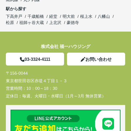
駅から探す
下高井戸
千歳船橋
経堂
明大前
桜上水
八幡山
松原
祖師ヶ谷大蔵
上北沢
豪徳寺
株式会社 福一ハウジング
03-3324-4111
お問い合わせ
〒156-0044
東京都世田谷区赤堤４丁目１－３
営業時間：
10：00～18：30
定休日：
毎週、火曜日・水曜日（1月～3月 無休営業）