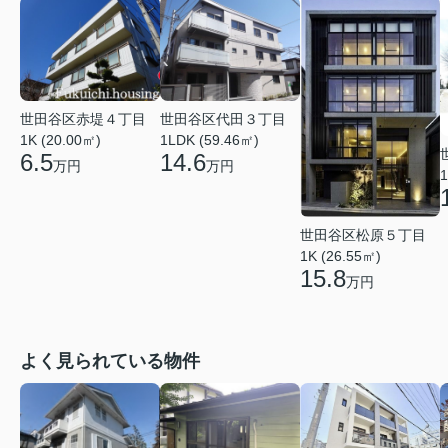
世田谷区赤堤４丁目
世田谷区代田３丁目
1K (20.00㎡)
1LDK (59.46㎡)
6.5
14.6
万円
万円
1
世田谷区松原５丁目
1K (26.55㎡)
15.8
万円
よく見られている物件