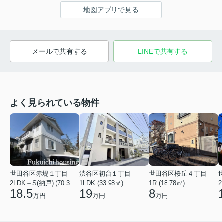
地図アプリで見る
メールで共有する
LINEで共有する
よく見られている物件
世田谷区赤堤１丁目
渋谷区初台１丁目
世田谷区桜丘４丁目
2LDK＋S(納戸) (70.38㎡)
1LDK (33.98㎡)
1R (18.78㎡)
2
18.5
19
8
万円
万円
万円