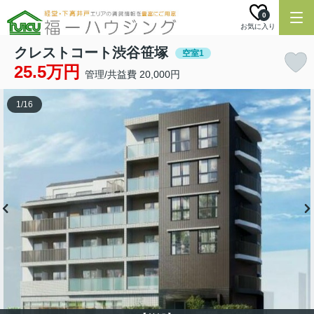
0
お気に入り
クレストコート渋谷笹塚
空室1
25.5万円
管理/共益費 20,000円
1
/
16