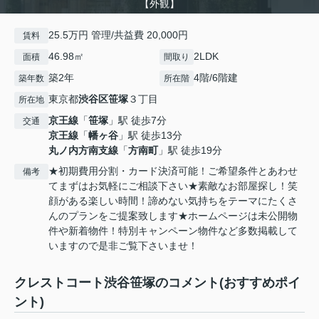
【外観】
25.5万円 管理/共益費 20,000円
賃料
46.98㎡
2LDK
面積
間取り
築2年
4階/6階建
築年数
所在階
東京都
渋谷区
笹塚
３丁目
所在地
京王線
「
笹塚
」駅 徒歩7分
交通
京王線
「
幡ヶ谷
」駅 徒歩13分
丸ノ内方南支線
「
方南町
」駅 徒歩19分
★初期費用分割・カード決済可能！ご希望条件とあわせ
備考
てまずはお気軽にご相談下さい★素敵なお部屋探し！笑
顔がある楽しい時間！諦めない気持ちをテーマにたくさ
んのプランをご提案致します★ホームページは未公開物
件や新着物件！特別キャンペーン物件など多数掲載して
いますので是非ご覧下さいませ！
クレストコート渋谷笹塚のコメント(おすすめポイ
ント)