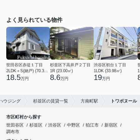
よく見られている物件
世田谷区赤堤１丁目
杉並区下高井戸２丁目
渋谷区初台１丁目
2LDK＋S(納戸) (70.38㎡)
1R (23.00㎡)
1LDK (33.98㎡)
1
18.5
8.6
19
万円
万円
万円
ハウジング
杉並区の賃貸一覧
方南町駅
トワボヌール
市区町村から探す
世田谷区
杉並区
渋谷区
中野区
狛江市
新宿区
調布市