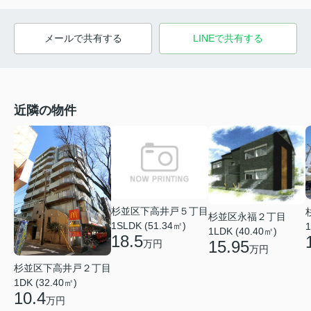
メールで共有する
LINEで共有する
近隣の物件
杉並区下高井戸５丁目
杉並区永福２丁目
1SLDK (51.34㎡)
1
1LDK (40.40㎡)
18.5
15.95
万円
万円
杉並区下高井戸２丁目
1DK (32.40㎡)
10.4
万円