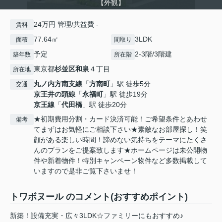
【外観】
24万円 管理/共益費 -
賃料
77.64㎡
3LDK
面積
間取り
予定
2-3階/3階建
築年数
所在階
東京都
杉並区
和泉
４丁目
所在地
丸ノ内方南支線
「
方南町
」駅 徒歩5分
交通
京王井の頭線
「
永福町
」駅 徒歩19分
京王線
「
代田橋
」駅 徒歩20分
★初期費用分割・カード決済可能！ご希望条件とあわせ
備考
てまずはお気軽にご相談下さい★素敵なお部屋探し！笑
顔がある楽しい時間！諦めない気持ちをテーマにたくさ
んのプランをご提案致します★ホームページは未公開物
件や新着物件！特別キャンペーン物件など多数掲載して
いますので是非ご覧下さいませ！
トワボヌール のコメント(おすすめポイント)
新築！設備充実・広々3LDK☆ファミリーにもおすすめ♪