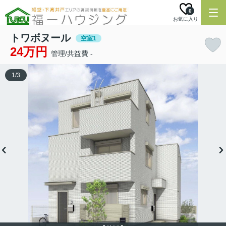
0
お気に入り
トワボヌール
空室1
24万円
管理/共益費 -
1
/
3