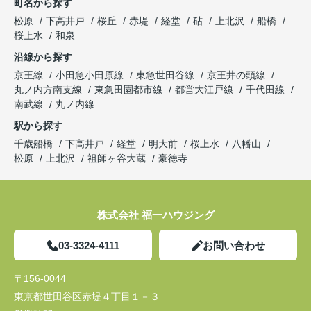
町名から探す
松原
下高井戸
桜丘
赤堤
経堂
砧
上北沢
船橋
桜上水
和泉
沿線から探す
京王線
小田急小田原線
東急世田谷線
京王井の頭線
丸ノ内方南支線
東急田園都市線
都営大江戸線
千代田線
南武線
丸ノ内線
駅から探す
千歳船橋
下高井戸
経堂
明大前
桜上水
八幡山
松原
上北沢
祖師ヶ谷大蔵
豪徳寺
株式会社 福一ハウジング
03-3324-4111
お問い合わせ
〒156-0044
東京都世田谷区赤堤４丁目１－３